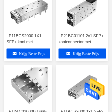
LP11BCS2000 1X1
LP21BC01101 2x1 SFP+
SFP+ kooi met
kooiconnector met
aardingspin EMI
LightPipe en EMI-veren
Krijg Beste Prijs
Krijg Beste Prijs
veervinger
LP12AC02000B Dual-
LP11ACS2000 1x1 SFP-