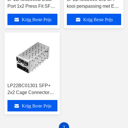
Port 1x2 Press Fit SFP-
kooi perspassing met EMI-
kooi zonder lichtpijpen
vingers RoHS-conform
Krijg Beste Prijs
Krijg Beste Prijs
LP22BC01301 SFP+
2x2 Cage Connector
met buitenste lichtpijp
Krijg Beste Prijs
1