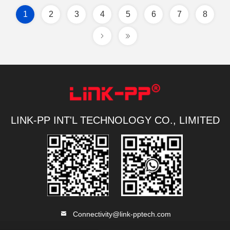
1
2
3
4
5
6
7
8
LINK-PP INT'L TECHNOLOGY CO., LIMITED
Connectivity@link-pptech.com