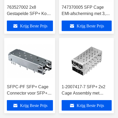
763527002 2x8
747370005 SFP Cage
Gestapelde SFP+ Kooi
EMI-afscherming met 3,05
met Binnenste 2 Poorten
mm Press-Fit Pinnen
Krijg Beste Prijs
Krijg Beste Prijs
Lightpipes
SFPC-PF SFP+ Cage
1-2007417-7 SFP+ 2x2
Connector voor SFP+
Cage Assembly met
10GbE-transceivers
pakking en lichtgeleider
Krijg Beste Prijs
Krijg Beste Prijs