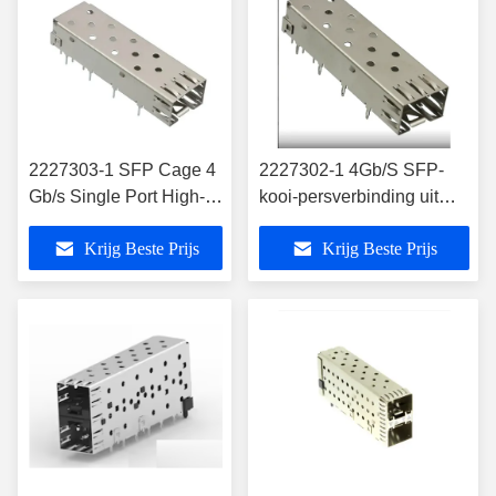
2227303-1 SFP Cage 4
2227302-1 4Gb/S SFP-
Gb/s Single Port High-
kooi-persverbinding uit
Performance Pluggable
één stuk
Krijg Beste Prijs
Krijg Beste Prijs
I/O