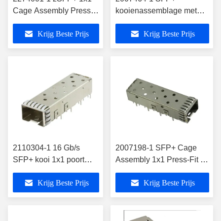
Cage Assembly Press-
kooienassemblage met
Fit met EMI Springs
warmteafvoerpers-door het
Krijg Beste Prijs
Krijg Beste Prijs
gat
2110304-1 16 Gb/s
2007198-1 SFP+ Cage
SFP+ kooi 1x1 poort
Assembly 1x1 Press-Fit 16
inplugbare I/O-
Gb/S Geen lichtpijp
Krijg Beste Prijs
Krijg Beste Prijs
aansluiting