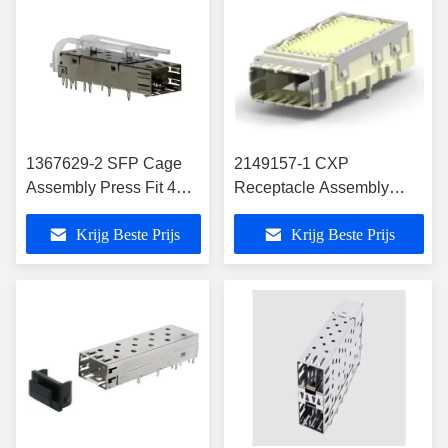
1367629-2 SFP Cage
2149157-1 CXP
Assembly Press Fit 4
Receptacle Assembly
Gb/S Met Lichtpijp
125Gb/s Max Met
Krijg Beste Prijs
Krijg Beste Prijs
Koellichaam