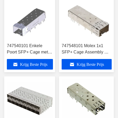
747540101 Enkele
747548101 Molex 1x1
Poort SFP+ Cage met
SFP+ Cage Assembly met
Spring Finger Bezel
pers-fit beëindiging
Krijg Beste Prijs
Krijg Beste Prijs
Pakking