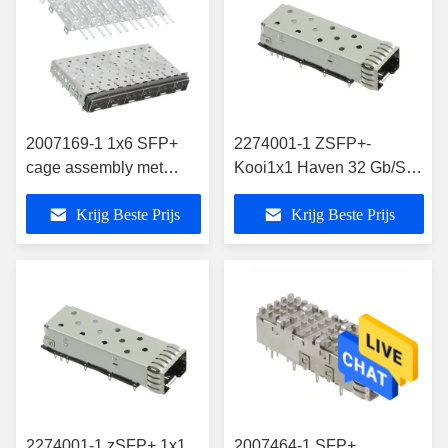
2007169-1 1x6 SFP+
2274001-1 ZSFP+-
cage assembly met
Kooi1x1 Haven 32 Gb/S-
lichtpijp en EMI gasket
Perspasvorm zet op
Krijg Beste Prijs
Krijg Beste Prijs
2274001-1 zSFP+ 1x1
2007464-1 SFP+