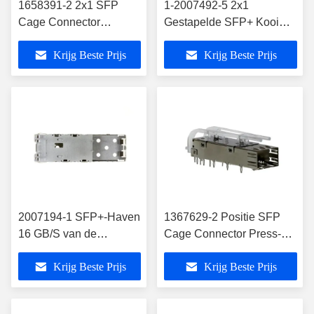
1658391-2 2x1 SFP
1-2007492-5 2x1
Cage Connector
Gestapelde SFP+ Kooi
Assembly Press-Fit
Assemblage Through
Krijg Beste Prijs
Krijg Beste Prijs
20x2 Positie
Hole Press-Fit
2007194-1 SFP+-Haven
1367629-2 Positie SFP
16 GB/S van de
Cage Connector Press-Fit
Kooiassemblage 1x1
door het gat rechthoekig
Krijg Beste Prijs
Krijg Beste Prijs
door Gaten pers-
Pasvorm