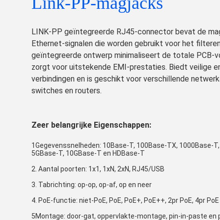
Link-PP-magjacks
LINK-PP geïntegreerde RJ45-connector bevat de ma
Ethernet-signalen die worden gebruikt voor het filtere
geïntegreerde ontwerp minimaliseert de totale PCB-v
zorgt voor uitstekende EMI-prestaties. Biedt veilige 
verbindingen en is geschikt voor verschillende netwer
switches en routers.
Zeer belangrijke Eigenschappen:
1Gegevenssnelheden: 10Base-T, 100Base-TX, 1000Base-T,
5GBase-T, 10GBase-T en HDBase-T
2. Aantal poorten: 1x1, 1xN, 2xN, RJ45/USB
3. Tabrichting: op-op, op-af, op en neer
4. PoE-functie: niet-PoE, PoE, PoE+, PoE++, 2pr PoE, 4pr PoE
5Montage: door-gat, oppervlakte-montage, pin-in-paste en p