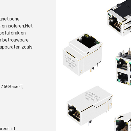
gnetische
n en isoleren.Het
oetafdruk en
en betrouwbare
kapparaten zoals
 2.5GBase-T,
ress-fit