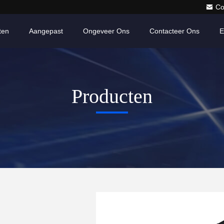
Co
ten
Aangepast
Ongeveer Ons
Contacteer Ons
E
Producten