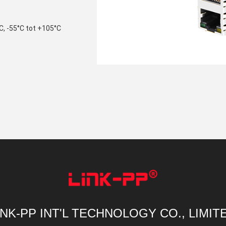
°C, -55°C tot +105°C
INK-PP INT'L TECHNOLOGY CO., LIMIT