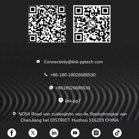
Connectivity@link-pptech.com
+86-180-18026686530
+8618026686530
link-pp7
NO54 Road van zuidenjinhu van de Stadszhongkai van
ChenJiang het DISTRICT Huizhou 516229 CHINA