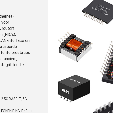
thernet-
n voor
 routers,
 (NIC's),
LAN-interface en
atiseerde
stente prestaties
eranciers,
tegrititeit te
 2.5G BASE-T, 5G
, TOKEN RING, PoE++