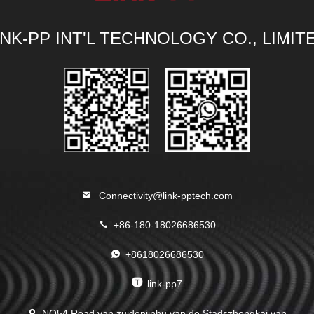
INK-PP INT'L TECHNOLOGY CO., LIMIT
Connectivity@link-pptech.com
+86-180-18026686530
+8618026686530
link-pp7
NO54 Road van zuidenjinhu van de Stadszhongkai van