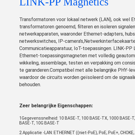
LINK-PP Magnetics
Transformatoren voor lokaal netwerk (LAN), ook wel E
transformatoren genoemd, filteren en isoleren signale
netwerkapparaten, waaronder Ethernet-adapters, hubs,
netwerkswitches, IP-camera's,Netwerkinterfacekaarten
Communicatieapparatuur, IoT-toepassingen. LINK-PP 
Ethernet-toepassingsmagneten met volledig geautom
wikkeling, assemblage, testen en verpakking om consi
te garanderen.Compatibel met alle belangrijke PHY-lev
waardoor de circuits worden geïsoleerd om de signaalin
behouden.
Zeer belangrijke Eigenschappen:
1Gegevenssnelheid: 10 BASE-T, 100 BASE-TX, 1000 BASE-T,
BASE-T, 10G BASE-T
2.Applicatie -LAN: ETHERNET ((niet-PoE), PoE, PoE+, CHOKE