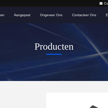
Co
ten
Aangepast
Ongeveer Ons
Contacteer Ons
E
Producten