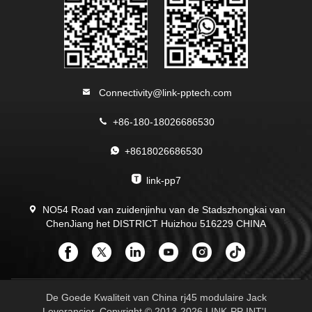
Connectivity@link-pptech.com
+86-180-18026686530
+8618026686530
link-pp7
NO54 Road van zuidenjinhu van de Stadszhongkai van
ChenJiang het DISTRICT Huizhou 516229 CHINA
De Goede Kwaliteit van China rj45 modulaire Jack
Leverancier. Copyright © 2013-2026 LINK-PP INT'L