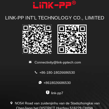
LINK-PP INT'L TECHNOLOGY CO., LIMITED
Connectivity@link-pptech.com
+86-180-18026686530
+8618026686530
link-pp7
NO54 Road van zuidenjinhu van de Stadszhongkai van
ChenJiang het DISTRICT Huizhou 516229 CHINA