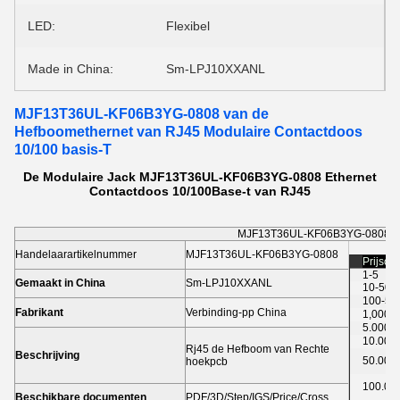
LED:
Flexibel
Made in China:
Sm-LPJ10XXANL
MJF13T36UL-KF06B3YG-0808 van de
Hefboomethernet van RJ45 Modulaire Contactdoos
10/100 basis-T
De Modulaire Jack MJF13T36UL-KF06B3YG-0808 Ethernet
Contactdoos 10/100Base-t van RJ45
MJF13T36UL-KF06B3YG-0808
Handelaarartikelnummer
MJF13T36UL-KF06B3YG-0808
Prijson
1-5
Gemaakt in China
Sm-LPJ10XXANL
10-50
100-50
Fabrikant
Verbinding-pp China
1,000-2
5.000
10.000
Rj45 de Hefboom van Rechte
Beschrijving
50.000
hoekpcb
100.00
Beschikbare documenten
PDF/3D/Step/IGS/Price/Cross