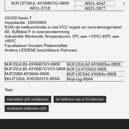
MJF13T36UL-KF06B3YG-0808
AR
AR21-4042
AR11-3718
AR21-3977
10/100 basis-T
Impedantie: 100OHMS
RJ45-de hefboomholte is met FCC regels en verordeningendeel
68, SUBdeel F in overeenstemming
Industriële Werkende Temperaturen: 0ºC aan +70ºC/-40ºC aan
+85ºC
Facultatieve Gouden Platerendikte
Andere LEIDENE beschikbare Patronen
MJF25ULB1-KF06B7GY-0808
MJF13ULA2-KF06B3xx-0808
MJF25ULB1-KF06B7GYGY-0808
MJF13-KT06A3-0808
MJF25B4-KF06A4-0606
MJF13C5A2-KX06Ax-0808
MUJT10UL-KX03GOYX-88AA
Mujl-ryg-88AA
Tags:
industriële rj45 schakelaar
,
de hefboom van rj-45 ethernet
,
modulaire hefbomen rj45