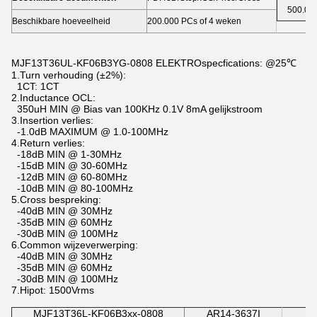
500.00
Beschikbare hoeveelheid
200.000 PCs of 4 weken
MJF13T36UL-KF06B3YG-0808 ELEKTROspecfications: @25℃
1.Turn verhouding (±2%):
1CT: 1CT
2.Inductance OCL:
350uH MIN @ Bias van 100KHz 0.1V 8mA gelijkstroom
3.Insertion verlies:
-1.0dB MAXIMUM @ 1.0-100MHz
4.Return verlies:
-18dB MIN @ 1-30MHz
-15dB MIN @ 30-60MHz
-12dB MIN @ 60-80MHz
-10dB MIN @ 80-100MHz
5.Cross bespreking:
-40dB MIN @ 30MHz
-35dB MIN @ 60MHz
-30dB MIN @ 100MHz
6.Common wijzeverwerping:
-40dB MIN @ 30MHz
-35dB MIN @ 60MHz
-30dB MIN @ 100MHz
7.Hipot: 1500Vrms
MJF13T36L-KF06B3xx-0808
AR14-3637I
A