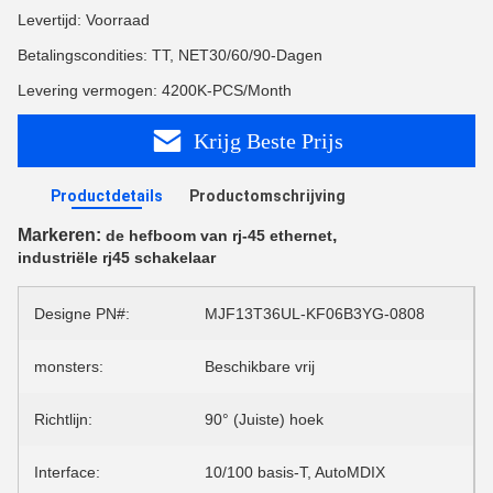
Levertijd: Voorraad
Betalingscondities: TT, NET30/60/90-Dagen
Levering vermogen: 4200K-PCS/Month
Krijg Beste Prijs
Productdetails
Productomschrijving
Markeren:
,
de hefboom van rj-45 ethernet
industriële rj45 schakelaar
Designe PN#:
MJF13T36UL-KF06B3YG-0808
monsters:
Beschikbare vrij
Richtlijn:
90° (Juiste) hoek
Interface:
10/100 basis-T, AutoMDIX