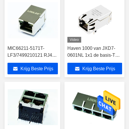
Video
MIC66211-5171T-
Haven 1000 van JXD7-
LF3/7499210121 RJ45
0601NL 1x1 de basis-T
PoE Connector Rectifier
Geleide Schakelaar van
Krijg Beste Prijs
Krijg Beste Prijs
Bridge LPJ4049HDNL
Ethernet Rj45 Lan Jack
Industrial RJ45 POE