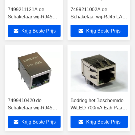
7499211121A de
7499211002A de
Schakelaar wij-RJ45
Schakelaar wij-RJ45 LAN
LAN 10/100BaseT POE
10/100BaseT POE
Krijg Beste Prijs
Krijg Beste Prijs
Ethernet van RJ45 POE
Ethernet van RJ45 POE
RJ45
RJ45
7499410420 de
Bedrieg het Beschermde
Schakelaar wij-RJ45
W/LED 700mA Eah Paar
LAN 10/100BaseT
10/100Base-Tx van Rj45
Krijg Beste Prijs
Krijg Beste Prijs
POE+ Ethernet van
POE+ Mag 1x1 R/A
RJ45 POE+ RJ45