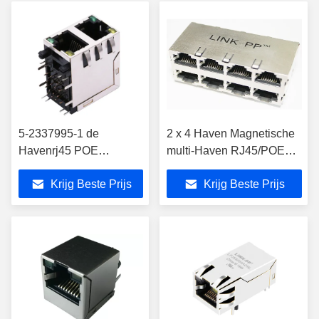
5-2337995-1 de
2 x 4 Haven Magnetische
Havenrj45 POE
multi-Haven RJ45/POE
Schakelaar van
Metaalschakelaar RM4-
Krijg Beste Prijs
Krijg Beste Prijs
LPJ17444AHNL 2X1
104ADV1F