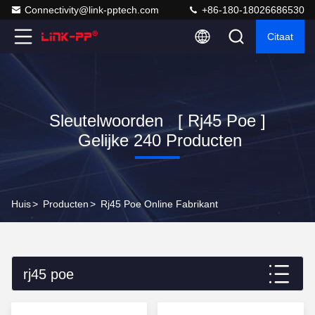
Connectivity@link-pptech.com
+86-180-18026686530
Citaat
Sleutelwoorden [ Rj45 Poe ]
Gelijke 240 Producten
Huis
>
Producten
>
Rj45 Poe Online Fabrikant
rj45 poe