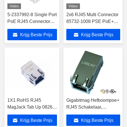
Video
Video
5-2337992-8 Single Port
2x6 RJ45 Multi Connector
PoE RJ45 Connector
85732-1008 PSE PoE+
LPJG0926HENL
met LED's ingeschakeld
Krijg Beste Prijs
Krijg Beste Prijs
1X1 RoHS RJ45
Gigabitmag Hefboompoe+
MagJack Tab Up 0826-
RJ45 Schakelaar,
1X1T-57-F Bel
Uitgebreide Temperatuur
Krijg Beste Prijs
Krijg Beste Prijs
Magnetics
0826-1x1t-1-F