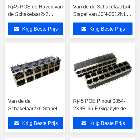
Rj45 POE de Haven van
Van de de Schakelaar1x4
de Schakelaar2x2
Stapel van J0N-0012NL
Stapel met 1000 basis-T
Rj45 POE de
Krijg Beste Prijs
Krijg Beste Prijs
Magnetische
Havengigabyte Magjack
LPJG27082CNL
Van de de
Rj45 POE Pinout 0854-
Schakelaar2x6 Stapel
2X8R-66-F Gigabyte de
van J0B-2015NL Rj45
Stapelhaven 350mA
Krijg Beste Prijs
Krijg Beste Prijs
POE de Haven 2.5G
gelijkstroom van Magjack
basis-T Magjack
Voip 2x8