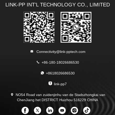
LINK-PP INT'L TECHNOLOGY CO., LIMITED
Connectivity@link-pptech.com
+86-180-18026686530
+8618026686530
link-pp7
NO54 Road van zuidenjinhu van de Stadszhongkai van
ChenJiang het DISTRICT Huizhou 516229 CHINA