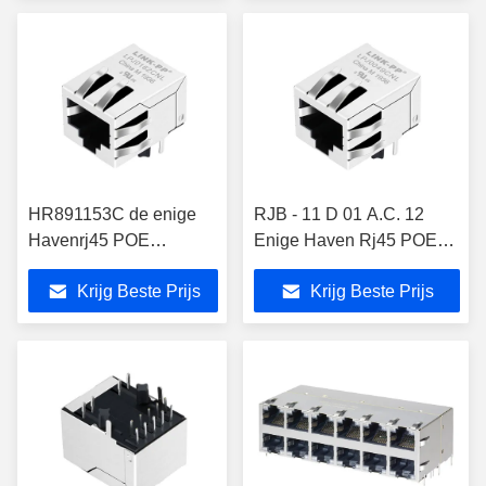
HR891153C de enige
RJB - 11 D 01 A.C. 12
Havenrj45 POE
Enige Haven Rj45 POE
Schakelaar beschermde
Modulaire Jack 10/100M
Krijg Beste Prijs
Krijg Beste Prijs
10/100 Basis - Tx
Gegevens LPJ0049CNL
LPJ0162CNL