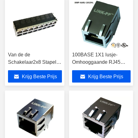
Van de de
100BASE 1X1 lusje-
Schakelaar2x8 Stapel
Omhooggaande RJ45
van J0B-0388NL Rj45
PoE met Zij Beschermde
Krijg Beste Prijs
Krijg Beste Prijs
POE de Havengigabyte
Ingang, xmp-xarj-1032NL
Magjack
LPJG87011CNL