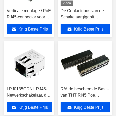
Video
Verticale montage / PoE
De Contactdoos van de
RJ45-connector voor
Schakelaargigabit
bovenste toegang
ethernet van
Krijg Beste Prijs
Krijg Beste Prijs
LPJK6064AONL
1000Base-t POE RJ45
LPJ0135GDNL RJ45-
R/A de beschermde Basis
Netwerkschakelaar, de
van THT Rj45 Poe
Schakelaar SK02-
Magjack J0B-0368NL 2x8
Krijg Beste Prijs
Krijg Beste Prijs
111008POENL van
Conn THT 1000 - T met
RJ45 Poe
POE