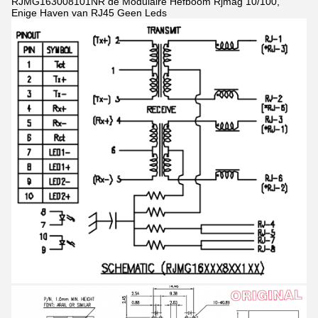
RJMG163008101NR de Modulaire Hefboom Rjmag 10/100,
Enige Haven van RJ45 Geen Leds