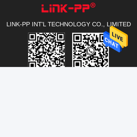
LINK-PP INT'L TECHNOLOGY CO., LIMITED
Connectivity@link-pptech.com
+86-180-18026686530
+8618026686530
link-pp7
NO54 Road van zuidenjinhu van de Stadszhongkai van