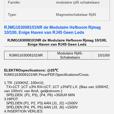
Familie:
modulaire rj45 schakelaars
Type:
Magneetschakelaar Rj45
RJMG163008101NR de Modulaire Hefboom Rjmag
10/100, Enige Haven van RJ45 Geen Leds
RJMG163008101NR de Modulaire Hefboom Rjmag 10/100,
Enige Haven van RJ45 Geen Leds
Modulaire Rj45-
RJMG163008101NR
10/100/ Ba
Schakelaars
ELEKTROspecfications: @25℃
RJMG163008101NR Price/PDF/Specifications/Cross.
1.TR: (100KHZ, 100mV);
TX=1CT: 1CT ±3% RX=1CT: 1CT ±3%P2.LX: (Bias van 100KHZ,
van 100mV, van 8mA, gelijkstroom-)
SPELDEN: (P1, P3), (P4, P6) =350UH MIN
3.HIPOT:
SPELDEN (P1, P2, P3) AAN (J1, J2) =1500V
SPELDEN (P4, P5, P6) AAN (J3, J6) =1500V
4.INSERTION VERLIES: