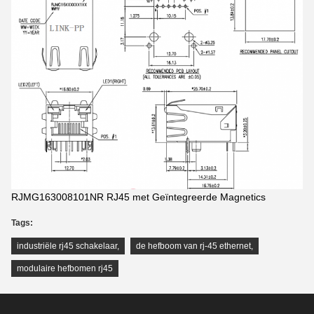
RJMG163008101NR RJ45 met Geïntegreerde Magnetics
Tags:
industriële rj45 schakelaar
,
de hefboom van rj-45 ethernet
,
modulaire hefbomen rj45