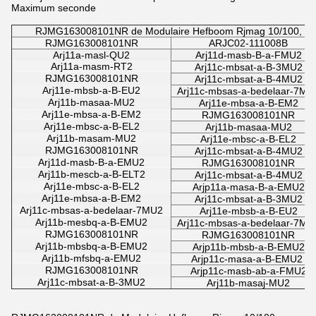
Maximum seconde
RJMG163008101NR de Modulaire Hefboom Rjmag 10/100, En
RJMG163008101NR
ARJC02-111008B
Arj11a-masl-QU2
Arj11d-masb-B-a-FMU2
Arj11a-masm-RT2
Arj11c-mbsat-a-B-3MU2
RJMG163008101NR
Arj11c-mbsat-a-B-4MU2
Arj11e-mbsb-a-B-EU2
Arj11c-mbsas-a-bedelaar-7MU
Arj11b-masaa-MU2
Arj11e-mbsa-a-B-EM2
Arj11e-mbsa-a-B-EM2
RJMG163008101NR
Arj11e-mbsc-a-B-EL2
Arj11b-masaa-MU2
Arj11b-masam-MU2
Arj11e-mbsc-a-B-EL2
RJMG163008101NR
Arj11c-mbsat-a-B-4MU2
Arj11d-masb-B-a-EMU2
RJMG163008101NR
Arj11b-mescb-a-B-ELT2
Arj11c-mbsat-a-B-4MU2
Arj11e-mbsc-a-B-EL2
Arjp11a-masa-B-a-EMU2
Arj11e-mbsa-a-B-EM2
Arj11c-mbsat-a-B-3MU2
Arj11c-mbsas-a-bedelaar-7MU2
Arj11e-mbsb-a-B-EU2
Arj11b-mesbq-a-B-EMU2
Arj11c-mbsas-a-bedelaar-7MU
RJMG163008101NR
RJMG163008101NR
Arj11b-mbsbq-a-B-EMU2
Arjp11b-mbsb-a-B-EMU2
Arj11b-mfsbq-a-EMU2
Arjp11c-masa-a-B-EMU2
RJMG163008101NR
Arjp11c-masb-ab-a-FMU2
Arj11c-mbsat-a-B-3MU2
Arj11b-masaj-MU2