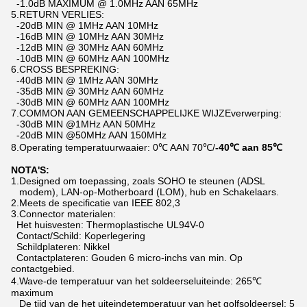
-1.0dB MAXIMUM @ 1.0MHz AAN 65MHz
5.RETURN VERLIES:
-20dB MIN @ 1MHz AAN 10MHz
-16dB MIN @ 10MHz AAN 30MHz
-12dB MIN @ 30MHz AAN 60MHz
-10dB MIN @ 60MHz AAN 100MHz
6.CROSS BESPREKING:
-40dB MIN @ 1MHz AAN 30MHz
-35dB MIN @ 30MHz AAN 60MHz
-30dB MIN @ 60MHz AAN 100MHz
7.COMMON AAN GEMEENSCHAPPELIJKE WIJZEverwerping:
-30dB MIN @1MHz AAN 50MHz
-20dB MIN @50MHz AAN 150MHz
8.Operating temperatuurwaaier: 0℃ AAN 70℃/
-40℃ aan 85℃
NOTA'S:
1.Designed om toepassing, zoals SOHO te steunen (ADSL
modem), LAN-op-Motherboard (LOM), hub en Schakelaars.
2.Meets de specificatie van IEEE 802,3
3.Connector materialen:
Het huisvesten: Thermoplastische UL94V-0
Contact/Schild: Koperlegering
Schildplateren: Nikkel
Contactplateren: Gouden 6 micro-inchs van min. Op
contactgebied.
4.Wave-de temperatuur van het soldeerseluiteinde: 265℃
maximum
De tijd van de het uiteindetemperatuur van het golfsoldeersel: 5