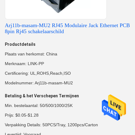
Arj11b-masam-MU2 RJ45 Modulaire Jack Ethernet PCB
8pin Rj45 schakelaarschild
Productdetails
Plaats van herkomst: China
Merknaam: LINK-PP
Certificering: UL,ROHS,Reach,ISO
Modelnummer: Arj11b-masam-MU2
Betaling & het Verschepen Termijnen
Min. bestelaantal: 50/500/1000/25K
Prijs: $0.05-$1.28
Verpakking Details: 50PCS/Tray, 1200pcs/Carton
Levertijd: Voorraad