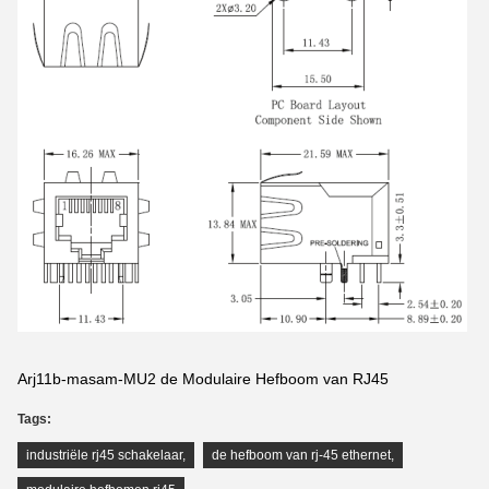
Arj11b-masam-MU2 de Modulaire Hefboom van RJ45
Tags:
industriële rj45 schakelaar
,
de hefboom van rj-45 ethernet
,