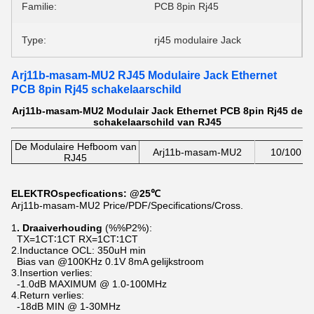
Familie:
PCB 8pin Rj45
Type:
rj45 modulaire Jack
Arj11b-masam-MU2 RJ45 Modulaire Jack Ethernet
PCB 8pin Rj45 schakelaarschild
Arj11b-masam-MU2 Modulair Jack Ethernet PCB 8pin Rj45 de
schakelaarschild van RJ45
De Modulaire Hefboom van
Arj11b-masam-MU2
10/100 ba
RJ45
ELEKTROspecfications: @25℃
Arj11b-masam-MU2 Price/PDF/Specifications/Cross.
1
. Draaiverhouding
(%%P2%):
TX=1CT∶1CT RX=1CT∶1CT
2.Inductance OCL: 350uH min
Bias van @100KHz 0.1V 8mA gelijkstroom
3.Insertion verlies:
-1.0dB MAXIMUM @ 1.0-100MHz
4.Return verlies:
-18dB MIN @ 1-30MHz