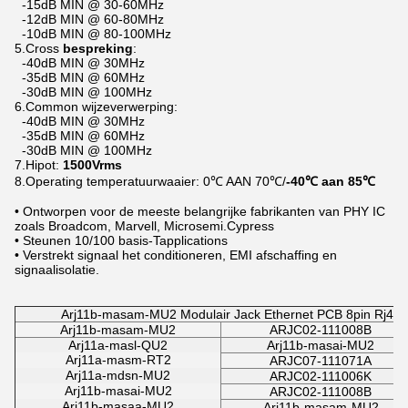
-15dB MIN @ 30-60MHz
-12dB MIN @ 60-80MHz
-10dB MIN @ 80-100MHz
5.Cross
bespreking
:
-40dB MIN @ 30MHz
-35dB MIN @ 60MHz
-30dB MIN @ 100MHz
6.Common wijzeverwerping:
-40dB MIN @ 30MHz
-35dB MIN @ 60MHz
-30dB MIN @ 100MHz
7.Hipot:
1500Vrms
8.Operating temperatuurwaaier: 0℃ AAN 70℃/
-40℃ aan 85℃
• Ontworpen voor de meeste belangrijke fabrikanten van PHY IC
zoals Broadcom, Marvell, Microsemi.Cypress
• Steunen 10/100 basis-Tapplications
• Verstrekt signaal het conditioneren, EMI afschaffing en
signaalisolatie.
Arj11b-masam-MU2 Modulair Jack Ethernet PCB 8pin Rj45 d
Arj11b-masam-MU2
ARJC02-111008B
Arj11a-masl-QU2
Arj11b-masai-MU2
Arj11a-masm-RT2
ARJC07-111071A
Arj11a-mdsn-MU2
ARJC02-111006K
Arj11b-masai-MU2
ARJC02-111008B
Arj11b-masaa-MU2
Arj11b-masam-MU2