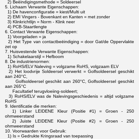
2) Beëindigingsmethode = Soldeersel
5.
Lichaam Verwante Eigenschappen:
1) De havenconfiguratie = kiest/Multi uit
2) EMI Vingers - Bovenkant en Kanten = met zonder
3) Klinkrichtlijn = Norm - Klink neer
4) PCB-Staartlengte
6.
Contact Verwante Eigenschappen:
1) Voorgeladen = ja
2) Het Type van contactbeëindiging = door Gat/de Oppervlakte
zet op
7.
Huisvestende Verwante Eigenschappen:
1) Schakelaarstijl = Hefboom
8.
De industrienormen:
1) RoHS/ELV Naleving = volgzame RoHS, volgzaam ELV
2) Het loodvrije Soldeersel verwerkt = Golfsoldeersel geschikt
aan 240°C,
Golfsoldeersel geschikt aan 260°C, Golfsoldeersel geschikt
aan 265°C
Facultatief terugvloeiing-soldeert;
3) RoHS/ELV was de Nalevingsgeschiedenis = altijd volgzame
RoHS
9.
Identificatie die merken:
1) Linker LEIDENE Kleur (Positie #1) = Groen - 250
ohmweerstand
2) Juiste LEIDENE Kleur (Positie #2) = Groen - 250
ohmweerstand
10.
Voorwaarden voor Gebruik:
1) Is = Gedrukte Kringsraad van toepassing