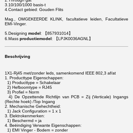
2.Through gat
3.10/100/1000 basis-t
4.Contact gebied: Gouden Flits
Mag., OMGEKEERDE KLINK, facultatieve leiden, Facultatieve
EMI-Vinger.
5.Designing
model
: 【857931014】
6.Mass
productiemodel
: 【LPJK0036AGNL】
Beschrijving
1X1-Rj45 met/zonder leds, samenkomend IEEE 802,3 af/at
1.
Producttype Eigenschappen:
1) Producttype = Schakelaar
2) Hefboomtype = RJ45
3) Profiel = Norm
4) De Opzettende Richtlijn van PCB = Zij (Verticale) Ingangs
(Rechte hoek) /Top Ingang
2.
Mechanische Gehechtheid:
1) Jack Configuration = 1 x 1
3.
Elektrokenmerken:
1) Beschermd = ja
4.
Beëindiging Verwante Eigenschappen:
1) EMI Vinger - Bodem = zonder