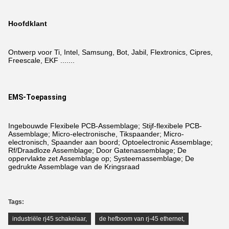
Hoofdklant
Ontwerp voor Ti, Intel, Samsung, Bot, Jabil, Flextronics, Cipres,
Freescale, EKF .......
EMS-Toepassing
Ingebouwde Flexibele PCB-Assemblage; Stijf-flexibele PCB-
Assemblage; Micro-electronische, Tikspaander; Micro-
electronisch, Spaander aan boord; Optoelectronic Assemblage;
Rf/Draadloze Assemblage; Door Gatenassemblage; De
oppervlakte zet Assemblage op; Systeemassemblage; De
gedrukte Assemblage van de Kringsraad
Tags:
industriële rj45 schakelaar
,
de hefboom van rj-45 ethernet
,