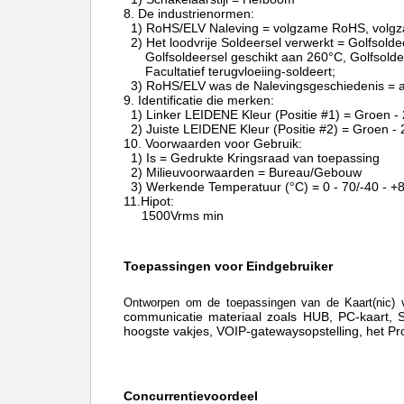
8.
De industrienormen:
1) RoHS/ELV Naleving = volgzame RoHS, volg
2) Het loodvrije Soldeersel verwerkt = Golfsolde
Golfsoldeersel geschikt aan 260°C, Golfsold
Facultatief terugvloeiing-soldeert;
3) RoHS/ELV was de Nalevingsgeschiedenis = a
9.
Identificatie die merken:
1) Linker LEIDENE Kleur (Positie #1) = Groen 
2) Juiste LEIDENE Kleur (Positie #2) = Groen 
10.
Voorwaarden voor Gebruik:
1) Is = Gedrukte Kringsraad van toepassing
2) Milieuvoorwaarden = Bureau/Gebouw
3) Werkende Temperatuur (°C) = 0 - 70/-40 - +
11.Hipot:
1500Vrms min
Toepassingen voor Eindgebruiker
Ontworpen om de toepassingen van de Kaart(nic) 
communicatie materiaal zoals HUB, PC-kaart,
hoogste vakjes, VOIP-gatewaysopstelling, het P
Concurrentievoordeel