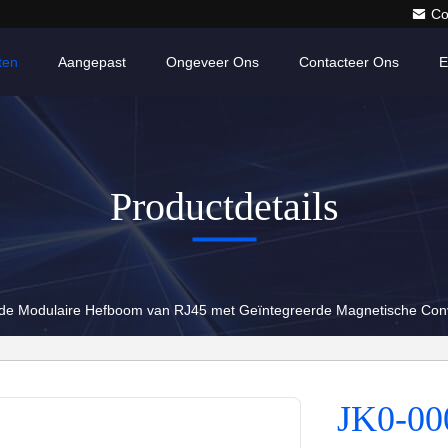
Co
ten
Aangepast
Ongeveer Ons
Contacteer Ons
E
Productdetails
de Modulaire Hefboom van RJ45 met Geïntegreerde Magnetische Conv
JK0-00