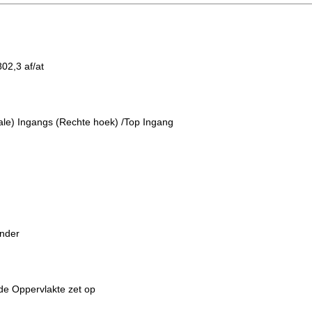
02,3 af/at
appen:
cale) Ingangs (Rechte hoek) /Top Ingang
onder
de Oppervlakte zet op