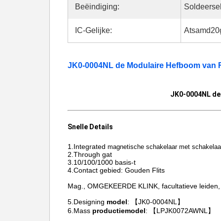
Beëindiging:
Soldeerse
IC-Gelijke:
Atsamd20
JK0-0004NL de Modulaire Hefboom van R
JK0-0004NL de 
Snelle Details
1.Integrated
magnetische schakelaar met schakelaa
2.Through gat
3.10/100/1000 basis-t
4.Contact gebied: Gouden Flits
Mag., OMGEKEERDE KLINK, facultatieve leiden, 
5.Designing
model
: 【JK0-0004NL】
6.Mass
productiemodel
: 【LPJK0072AWNL】