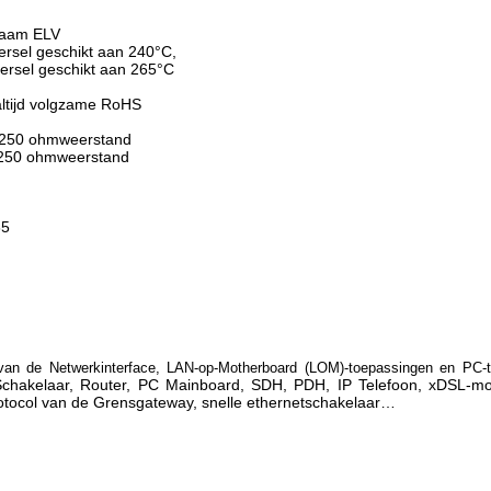
zaam ELV
ersel geschikt aan 240°C,
eersel geschikt aan 265°C
ltijd volgzame RoHS
- 250 ohmweerstand
- 250 ohmweerstand
85
van de Netwerkinterface, LAN-op-Motherboard (LOM)-toepassingen en PC-
 Schakelaar, Router, PC Mainboard, SDH, PDH, IP Telefoon, xDSL-m
rotocol van de Grensgateway, snelle ethernetschakelaar…