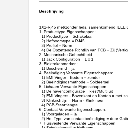
Beschrijving
1X1-Rj45 met/zonder leds, samenkomend IEEE 8
1.
Producttype Eigensch
1) Producttype = Schakelaar
2) Hefboomtype = RJ45
3) Profiel = Norm
4) De Opzettende Richtlijn van PCB = Zij (Verti
2.
Mechanische Gehechtheid:
1) Jack Configuration = 1 x 1
3.
Elektrokenmerken:
1) Beschermd = ja
4.
Beëindiging Verwante Eigenschappen:
1) EMI Vinger - Bodem = zonder
2) Beëindigingsmethode = Soldeersel
5.
Lichaam Verwante Eigenschappen:
1) De havenconfiguratie = kiest/Multi uit
2) EMI Vingers - Bovenkant en Kanten = met z
3) Klinkrichtlijn = Norm - Klink neer
4) PCB-Staartlengte
6.
Contact Verwante Eigenschappen:
1) Voorgeladen = ja
2) Het Type van contactbeëindiging = door Gat/
7.
Huisvestende Verwante Eigenschappen:
1) Schakelaarstijl = Hefboom