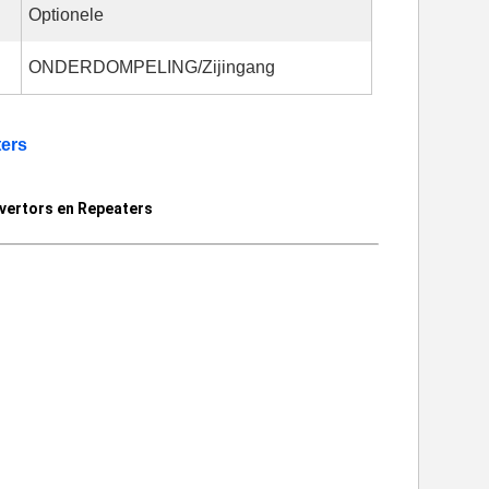
Optionele
ONDERDOMPELING/Zijingang
ers
ertors en Repeaters