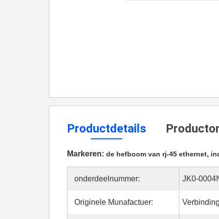
Productdetails
Productom
Markeren:
,
de hefboom van rj-45 ethernet
in
onderdeelnummer:
JK0-0004
Originele Munafactuer:
Verbindin