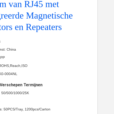
m van RJ45 met
greerde Magnetische
ors en Repeaters
s
mst: China
-PP
L,ROHS,Reach,ISO
K0-0004NL
t Verschepen Termijnen
l: 50/500/1000/25K
8
ls: 50PCS/Tray, 1200pcs/Carton