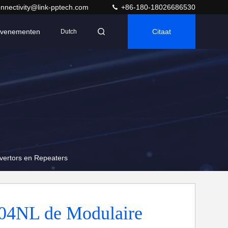
nnectivity@link-pptech.com
+86-180-18026686530
venementen
Citaat
Dutch
ertors en Repeaters
04NL de Modulaire