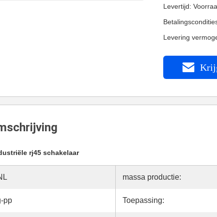
Levertijd: Voorra
Betalingsconditi
Levering vermog
Krij
schrijving
dustriële rj45 schakelaar
NL
massa productie:
g-pp
Toepassing: