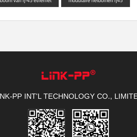
boom van rj-45 ethernet
modulaire hefbomen rj45
INK-PP INT'L TECHNOLOGY CO., LIMIT