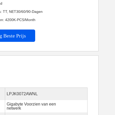
ad
es: TT, NET30/60/90-Dagen
en: 4200K-PCS/Month
g Beste Prijs
LPJK0072AWNL
Gigabyte Voorzien van een
netwerk