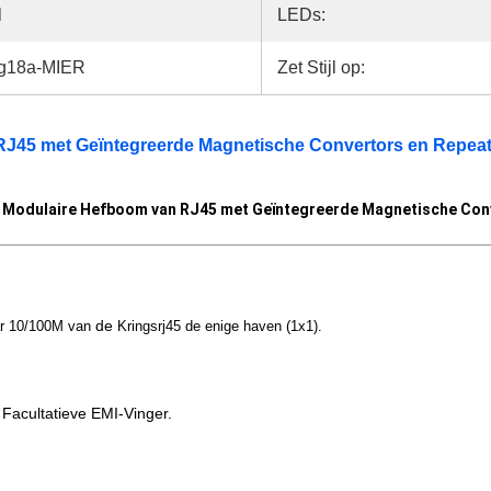
l
LEDs:
g18a-MIER
Zet Stijl op:
J45 met Geïntegreerde Magnetische Convertors en Repeat
Modulaire Hefboom van RJ45 met Geïntegreerde Magnetische Conv
de
r 10/100M van
Kringsrj45 de enige haven (1x1).
Facultatieve EMI-Vinger.