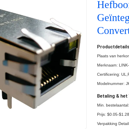
Hefboo
Geïnte
Convert
Productdetail
Plaats van herko
Merknaam: LINK
Certificering: U
Modelnummer: J
Betaling & he
Min. bestelaanta
Prijs: $0.05-$1.2
Verpakking Detai