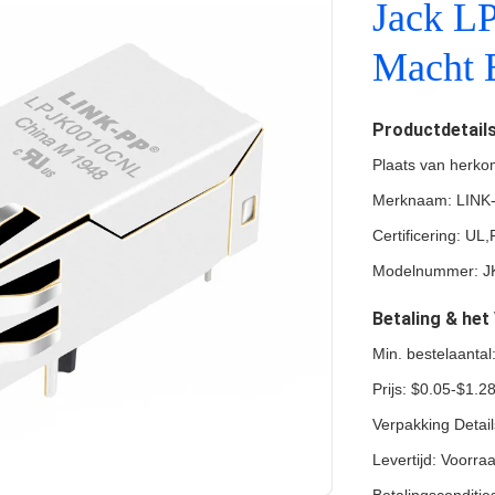
Jack L
Macht 
Productdetail
Plaats van herko
Merknaam: LINK
Certificering: U
Modelnummer: J
Betaling & he
Min. bestelaanta
Prijs: $0.05-$1.2
Verpakking Detai
Levertijd: Voorra