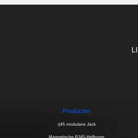
L
Producten
rj45 modulaire Jack
Magnetische RJ45-Hefboom