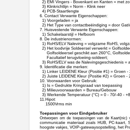
2) EMI Vingers - Bovenkant en Kanten = met z
3) Klinkrichtlijn = Norm - Klink neer
4) PCB-Staartlengte
6.
Contact Verwante Eigenschappen:
1) Voorgeladen = ja
2) Het Type van contactbeëindiging = door Gat/
7.
Huisvestende Verwante Eigenschappen:
1) Schakelaarstijl = Hefboom
8.
De industrienormen:
1) RoHS/ELV Naleving = volgzame RoHS, volg
2) Het loodvrije Soldeersel verwerkt = Golfsolde
Golfsoldeersel geschikt aan 260°C, Golfsold
Facultatief terugvloeiing-soldeert;
3) RoHS/ELV was de Nalevingsgeschiedenis = a
9.
Identificatie die merken:
1) Linker LEIDENE Kleur (Positie #1) = Groen 
2) Juiste LEIDENE Kleur (Positie #2) = Groen 
10.
Voorwaarden voor Gebruik:
1) Is = Gedrukte Kringsraad van toepassing
2) Milieuvoorwaarden = Bureau/Gebouw
3) Werkende Temperatuur (°C) = 0 - 70/-40 - +
11.Hipot:
1500Vrms min
Toepassingen voor Eindgebruiker
Ontworpen om de toepassingen van de Kaart(nic) 
communicatie materiaal zoals HUB, PC-kaart,
hoogste vakjes, VOIP-gatewaysopstelling, het P