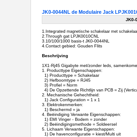
JK0-0044NL de Modulaire Jack LPJK001
JK0-
1.Integrated
magnetische schakelaar met schakelaa
2.Through gat LPJK0010CNL
3.10/100/1000 basis-t JK0-0044NL
4.Contact gebied: Gouden Flits
Beschrijving
1X1-Rj45
Gigabyte
met/zonder leds, samenkomen
1.
Producttype Eigensch
1) Producttype = Schakelaar
2) Hefboomtype = RJ45
3) Profiel = Norm
4) De Opzettende Richtlijn van PCB = Zij (Verti
2.
Mechanische Gehechtheid:
1) Jack Configuration = 1 x 1
3.
Elektrokenmerken:
1) Beschermd = ja
4.
Beëindiging Verwante Eigenschappen:
1) EMI Vinger - Bodem = zonder
2) Beëindigingsmethode = Soldeersel
5.
Lichaam Verwante Eigenschappen:
1) De havenconfiguratie = kiest/Multi uit