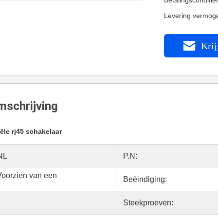
Betalingsconditi
Levering vermog
Krij
schrijving
iële rj45 schakelaar
NL
P.N:
Voorzien van een
Beëindiging:
Steekproeven: