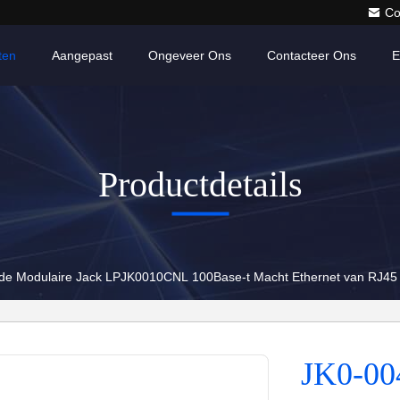
Co
ten
Aangepast
Ongeveer Ons
Contacteer Ons
E
Productdetails
de Modulaire Jack LPJK0010CNL 100Base-t Macht Ethernet van RJ45
JK0-00