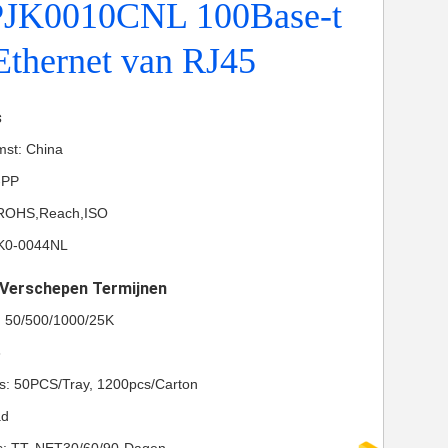
PJK0010CNL 100Base-t
Ethernet van RJ45
s
mst: China
-PP
L,ROHS,Reach,ISO
K0-0044NL
t Verschepen Termijnen
l: 50/500/1000/25K
8
ls: 50PCS/Tray, 1200pcs/Carton
ad