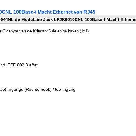
0CNL 100Base-t Macht Ethernet van RJ45
0044NL de Modulaire Jack LPJK0010CNL 100Base-t Macht Etherne
de
r Gigabyte van
Kringsrj45 de enige haven (1x1).
d IEEE 802,3 af/at
appen:
cale) Ingangs (Rechte hoek) /Top Ingang