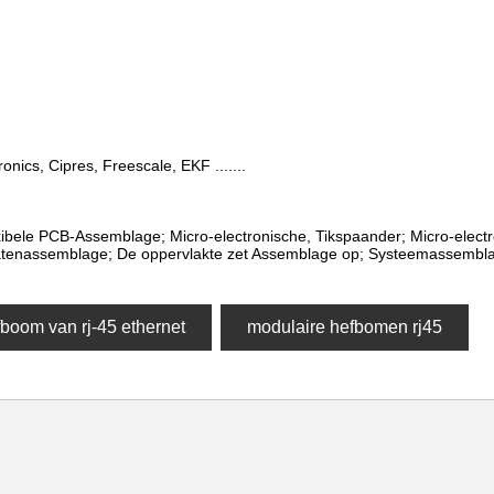
onics, Cipres, Freescale, EKF .......
ibele PCB-Assemblage; Micro-electronische, Tikspaander; Micro-elect
tenassemblage; De oppervlakte zet Assemblage op; Systeemassembla
boom van rj-45 ethernet
modulaire hefbomen rj45