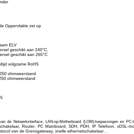
onder
de Oppervlakte zet op
zaam ELV
ersel geschikt aan 240°C,
eersel geschikt aan 265°C
ltijd volgzame RoHS
- 250 ohmweerstand
- 250 ohmweerstand
85
van de Netwerkinterface, LAN-op-Motherboard (LOM)-toepassingen en PC-
 Schakelaar, Router, PC Mainboard, SDH, PDH, IP Telefoon, xDSL-m
rotocol van de Grensgateway, snelle ethernetschakelaar…