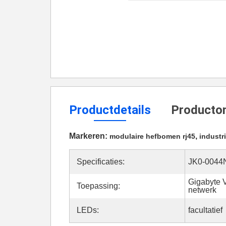
Productdetails
Productom
Markeren:
,
modulaire hefbomen rj45
industr
Specificaties:
JK0-0044
Gigabyte 
Toepassing:
netwerk
LEDs:
facultatief