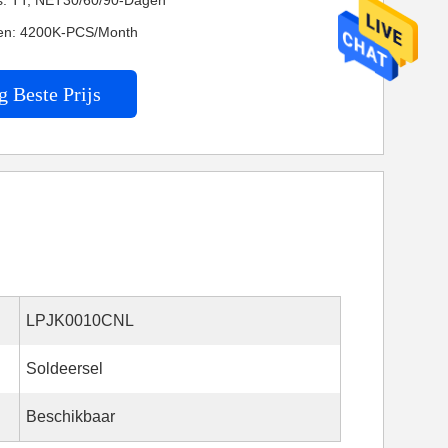
es: TT, NET30/60/90-Dagen
en: 4200K-PCS/Month
g Beste Prijs
LPJK0010CNL
Soldeersel
Beschikbaar