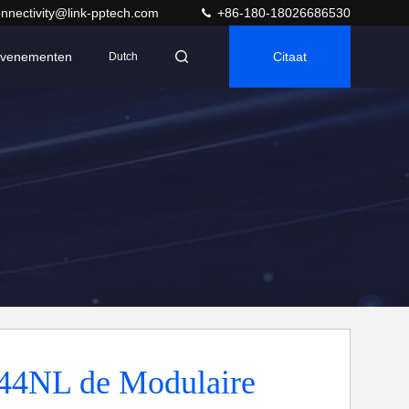
nnectivity@link-pptech.com
+86-180-18026686530
venementen
Citaat
Dutch
44NL de Modulaire