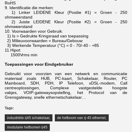
RoHS
9.
Identificatie die merken:
1) Linker LEIDENE Kleur (Positie #1) = Groen - 250
ohmweerstand
2) Juiste LEIDENE Kleur (Positie #2) = Groen - 250
ohmweerstand
10.
Voorwaarden voor Gebruik:
1) Is = Gedrukte Kringsraad van toepassing
2) Milieuvoorwaarden = Bureau/Gebouw
3) Werkende Temperatuur (°C) = 0 - 70/-40 - +85
11.Hipot:
1500Vrms min
Toepassingen voor Eindgebruiker
Gebruikt voor voorzien van een netwerk en communicatie
materiaal zoals HUB, PC-kaart, Schakelaar, Router, PC
Mainboard, SDH, PDH, IP Telefoon, xDSL-modem,
Call
centreoplossingen, Complexe vastgestelde hoogste
vakjes, VOIP-gatewaysopstelling, het Protocol van de
Grensgateway, snelle ethernetschakelaar…
Tags:
industriële rj45 schakelaar
,
de hefboom van rj-45 ethernet
,
modulaire hefbomen rj45