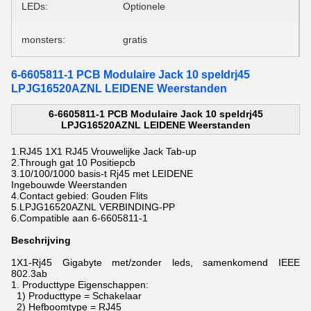
LEDs:
Optionele
monsters:
gratis
6-6605811-1 PCB Modulaire Jack 10 speldrj45
LPJG16520AZNL LEIDENE Weerstanden
6-6605811-1 PCB Modulaire Jack 10 speldrj45
LPJG16520AZNL LEIDENE Weerstanden
1.RJ45 1X1 RJ45 Vrouwelijke Jack Tab-up
2.Through gat 10 Positiepcb
3.10/100/1000 basis-t Rj45 met LEIDENE
Ingebouwde Weerstanden
4.Contact gebied: Gouden Flits
5.LPJG16520AZNL VERBINDING-PP
6.Compatible aan 6-6605811-1
Beschrijving
1X1-Rj45
Gigabyte
met/zonder leds, samenkomend IEEE
802.3ab
1.
Producttype Eigenschappen:
1) Producttype = Schakelaar
2) Hefboomtype = RJ45