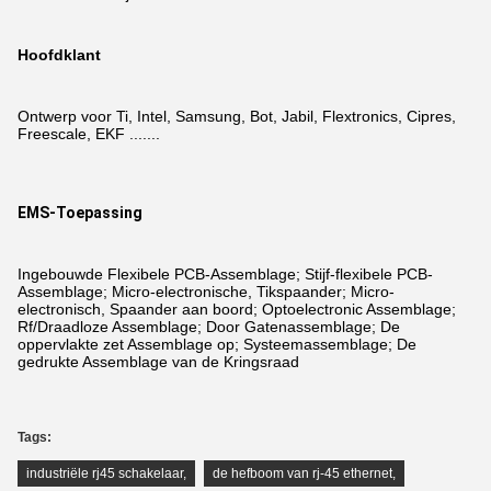
Hoofdklant
Ontwerp voor Ti, Intel, Samsung, Bot, Jabil, Flextronics, Cipres,
Freescale, EKF .......
EMS-Toepassing
Ingebouwde Flexibele PCB-Assemblage; Stijf-flexibele PCB-
Assemblage; Micro-electronische, Tikspaander; Micro-
electronisch, Spaander aan boord; Optoelectronic Assemblage;
Rf/Draadloze Assemblage; Door Gatenassemblage; De
oppervlakte zet Assemblage op; Systeemassemblage; De
gedrukte Assemblage van de Kringsraad
Tags:
industriële rj45 schakelaar
,
de hefboom van rj-45 ethernet
,