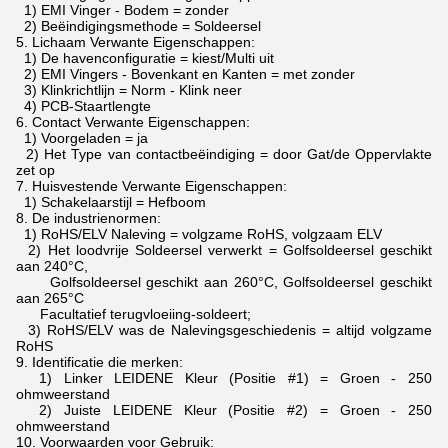
1) EMI Vinger - Bodem = zonder
2) Beëindigingsmethode = Soldeersel
5.
Lichaam Verwante Eigenschappen:
1) De havenconfiguratie = kiest/Multi uit
2) EMI Vingers - Bovenkant en Kanten = met zonder
3) Klinkrichtlijn = Norm - Klink neer
4) PCB-Staartlengte
6.
Contact Verwante Eigenschappen:
1) Voorgeladen = ja
2) Het Type van contactbeëindiging = door Gat/de Oppervlakte
zet op
7.
Huisvestende Verwante Eigenschappen:
1) Schakelaarstijl = Hefboom
8.
De industrienormen:
1) RoHS/ELV Naleving = volgzame RoHS, volgzaam ELV
2) Het loodvrije Soldeersel verwerkt = Golfsoldeersel geschikt
aan 240°C,
Golfsoldeersel geschikt aan 260°C, Golfsoldeersel geschikt
aan 265°C
Facultatief terugvloeiing-soldeert;
3) RoHS/ELV was de Nalevingsgeschiedenis = altijd volgzame
RoHS
9.
Identificatie die merken:
1) Linker LEIDENE Kleur (Positie #1) = Groen - 250
ohmweerstand
2) Juiste LEIDENE Kleur (Positie #2) = Groen - 250
ohmweerstand
10.
Voorwaarden voor Gebruik: