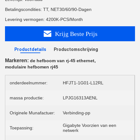
Betalingscondities: TT, NET30/60/90-Dagen
Levering vermogen: 4200K-PCS/Month
Krijg Beste Prijs
Productdetails
Productomschrijving
Markeren:
,
de hefboom van rj-45 ethernet
modulaire hefbomen rj45
onderdeelnummer:
HFJT1-1G01-L12RL
massa productie:
LPJG16313AENL
Originele Munafactuer:
Verbinding-pp
Gigabyte Voorzien van een
Toepassing:
netwerk