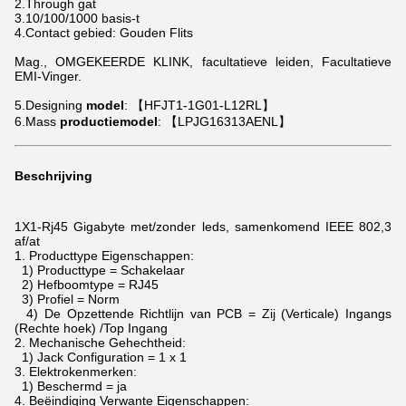
2.Through gat
3.10/100/1000 basis-t
4.Contact gebied: Gouden Flits
Mag., OMGEKEERDE KLINK, facultatieve leiden, Facultatieve
EMI-Vinger.
5.Designing
model
: 【HFJT1-1G01-L12RL】
6.Mass
productiemodel
: 【LPJG16313AENL】
Beschrijving
1X1-Rj45
Gigabyte
met/zonder leds, samenkomend IEEE 802,3
af/at
1.
Producttype Eigenschappen:
1) Producttype = Schakelaar
2) Hefboomtype = RJ45
3) Profiel = Norm
4) De Opzettende Richtlijn van PCB = Zij (Verticale) Ingangs
(Rechte hoek) /Top Ingang
2.
Mechanische Gehechtheid:
1) Jack Configuration = 1 x 1
3.
Elektrokenmerken:
1) Beschermd = ja
4.
Beëindiging Verwante Eigenschappen: