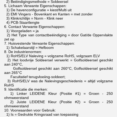
2) Beëindigingsmethode = Soldeersel
5.
Lichaam Verwante Eigenschappen:
1) De havenconfiguratie = kiest/Multi uit
2) EMI Vingers - Bovenkant en Kanten = met zonder
3) Klinkrichtlijn = Norm - Klink neer
4) PCB-Staartlengte
6.
Contact Verwante Eigenschappen:
1) Voorgeladen = ja
2) Het Type van contactbeëindiging = door Gat/de Oppervlakte
zet op
7.
Huisvestende Verwante Eigenschappen:
1) Schakelaarstijl = Hefboom
8.
De industrienormen:
1) RoHS/ELV Naleving = volgzame RoHS, volgzaam ELV
2) Het loodvrije Soldeersel verwerkt = Golfsoldeersel geschikt
aan 240°C,
Golfsoldeersel geschikt aan 260°C, Golfsoldeersel geschikt
aan 265°C
Facultatief terugvloeiing-soldeert;
3) RoHS/ELV was de Nalevingsgeschiedenis = altijd volgzame
RoHS
9.
Identificatie die merken:
1) Linker LEIDENE Kleur (Positie #1) = Groen - 250
ohmweerstand
2) Juiste LEIDENE Kleur (Positie #2) = Groen - 250
ohmweerstand
10.
Voorwaarden voor Gebruik:
1) Is = Gedrukte Kringsraad van toepassing