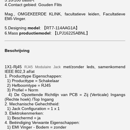
3.10/100 basis-t
4.Contact gebied: Gouden Flits
Mag., OMGEKEERDE KLINK, facultatieve leiden, Facultatieve
EMI-Vinger.
5.Designing
model
: 【RT7-114AAG1A】
6.Mass
productiemodel
: 【LPJ16225ABNL】
Beschrijving
1X1-Rj45
met/zonder leds, samenkomend
RJ45 Modulaire Jack
IEEE 802,3 af/at
1.
Producttype Eigenschappen:
1) Producttype = Schakelaar
2) Hefboomtype = RJ45
3) Profiel = Norm
4) De Opzettende Richtlijn van PCB = Zij (Verticale) Ingangs
(Rechte hoek) /Top Ingang
2.
Mechanische Gehechtheid:
1) Jack Configuration = 1 x 1
3.
Elektrokenmerken:
1) Beschermd = ja
4.
Beëindiging Verwante Eigenschappen:
1) EMI Vinger - Bodem = zonder