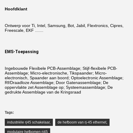
Hoofdklant
Ontwerp voor Ti, Intel, Samsung, Bot, Jabil, Flextronics, Cipres,
Freescale, EKF .......
EMS-Toepassing
Ingebouwde Flexibele PCB-Assemblage; Stijf-flexibele PCB-
Assemblage; Micro-electronische, Tikspaander; Micro-
electronisch, Spaander aan boord; Optoelectronic Assemblage;
Rf/Draadloze Assemblage; Door Gatenassemblage; De
oppervlakte zet Assemblage op; Systeemassemblage; De
gedrukte Assemblage van de Kringsraad
Tags:
industriële rj45 schakelaar
,
de hefboom van rj-45 ethernet
,
modulaire hefbomen rj45