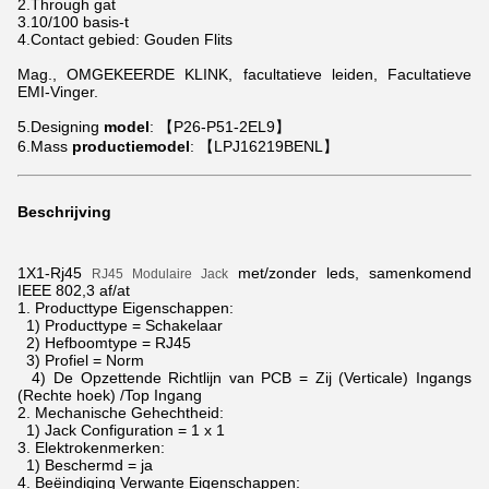
2.Through gat
3.10/100 basis-t
4.Contact gebied: Gouden Flits
Mag., OMGEKEERDE KLINK, facultatieve leiden, Facultatieve
EMI-Vinger.
5.Designing
model
: 【P26-P51-2EL9】
6.Mass
productiemodel
: 【LPJ16219BENL】
Beschrijving
1X1-Rj45
met/zonder leds, samenkomend
RJ45 Modulaire Jack
IEEE 802,3 af/at
1.
Producttype Eigenschappen:
1) Producttype = Schakelaar
2) Hefboomtype = RJ45
3) Profiel = Norm
4) De Opzettende Richtlijn van PCB = Zij (Verticale) Ingangs
(Rechte hoek) /Top Ingang
2.
Mechanische Gehechtheid:
1) Jack Configuration = 1 x 1
3.
Elektrokenmerken:
1) Beschermd = ja
4.
Beëindiging Verwante Eigenschappen: