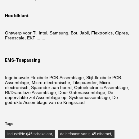
Hoofdklant
Ontwerp voor Ti, Intel, Samsung, Bot, Jabil, Flextronics, Cipres,
Freescale, EKF .......
EMS-Toepassing
Ingebouwde Flexibele PCB-Assemblage; Stijf-flexibele PCB-
Assemblage; Micro-electronische, Tikspaander; Micro-
electronisch, Spaander aan boord; Optoelectronic Assemblage;
Rf/Draadloze Assemblage; Door Gatenassemblage; De
oppervlakte zet Assemblage op; Systeemassemblage; De
gedrukte Assemblage van de Kringsraad
Tags:
industriële rj45 schakelaar
,
de hefboom van rj-45 ethernet
,