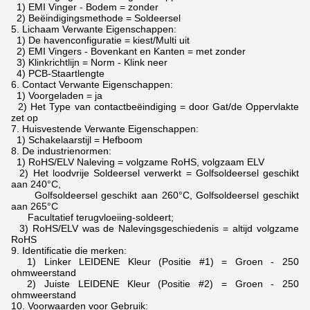
1) EMI Vinger - Bodem = zonder
2) Beëindigingsmethode = Soldeersel
5.
Lichaam Verwante Eigenschappen:
1) De havenconfiguratie = kiest/Multi uit
2) EMI Vingers - Bovenkant en Kanten = met zonder
3) Klinkrichtlijn = Norm - Klink neer
4) PCB-Staartlengte
6.
Contact Verwante Eigenschappen:
1) Voorgeladen = ja
2) Het Type van contactbeëindiging = door Gat/de Oppervlakte
zet op
7.
Huisvestende Verwante Eigenschappen:
1) Schakelaarstijl = Hefboom
8.
De industrienormen:
1) RoHS/ELV Naleving = volgzame RoHS, volgzaam ELV
2) Het loodvrije Soldeersel verwerkt = Golfsoldeersel geschikt
aan 240°C,
Golfsoldeersel geschikt aan 260°C, Golfsoldeersel geschikt
aan 265°C
Facultatief terugvloeiing-soldeert;
3) RoHS/ELV was de Nalevingsgeschiedenis = altijd volgzame
RoHS
9.
Identificatie die merken:
1) Linker LEIDENE Kleur (Positie #1) = Groen - 250
ohmweerstand
2) Juiste LEIDENE Kleur (Positie #2) = Groen - 250
ohmweerstand
10.
Voorwaarden voor Gebruik: