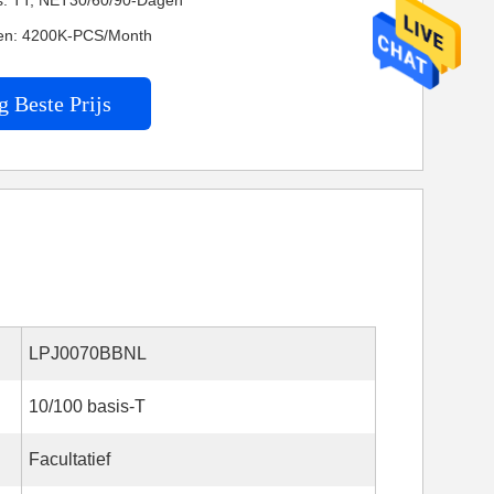
es: TT, NET30/60/90-Dagen
en: 4200K-PCS/Month
g Beste Prijs
LPJ0070BBNL
10/100 basis-T
Facultatief