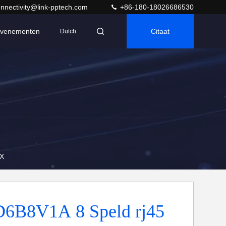
nnectivity@link-pptech.com
+86-180-18026686530
venementen
Citaat
Dutch
TX
6B8V1A 8 Speld rj45