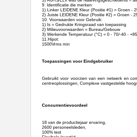
3) RoHS/ELV was de Nalevingsgeschiedenis = al
9. Identificatie die merken:
1) Linker LEIDENE Kleur (Positie #1) = Groen -
2) Juiste LEIDENE Kleur (Positie #2) = Groen -
10. Voorwaarden voor Gebruik:
1) Is = Gedrukte Kringsraad van toepassing
2) Milieuvoorwaarden = Bureau/Gebouw
3) Werkende Temperatuur (°C) = 0 - 70/-40 - +8
11.Hipot:
1500Vrms min
Toepassingen voor Eindgebruiker
Gebruikt voor voorzien van een netwerk en co
centreoplossingen, Complexe vastgestelde hoogs
Concurrentievoordeel
18 van de productiejaar ervaring,
2600 personeelsleden,
100% test