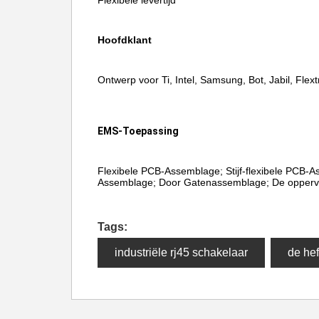
Flexibele levertijd
Hoofdklant
Ontwerp voor Ti, Intel, Samsung, Bot, Jabil, Flextr
EMS-Toepassing
Flexibele PCB-Assemblage; Stijf-flexibele PCB-A
Assemblage; Door Gatenassemblage; De oppervl
Tags:
industriële rj45 schakelaar
de hef