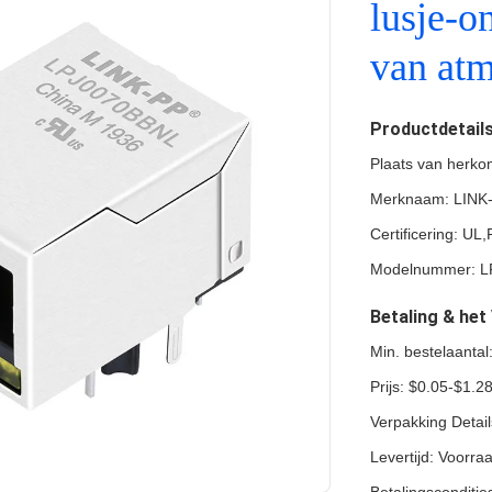
lusje-o
van at
Productdetail
Plaats van herko
Merknaam: LINK
Certificering: U
Modelnummer: 
Betaling & he
Min. bestelaanta
Prijs: $0.05-$1.2
Verpakking Detai
Levertijd: Voorra