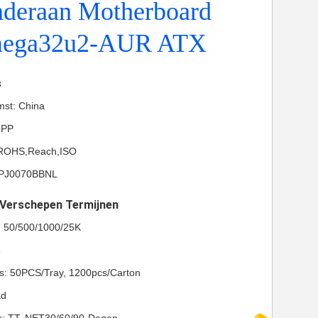
nderaan Motherboard
mega32u2-AUR ATX
s
mst: China
-PP
L,ROHS,Reach,ISO
LPJ0070BBNL
t Verschepen Termijnen
l: 50/500/1000/25K
8
ls: 50PCS/Tray, 1200pcs/Carton
ad