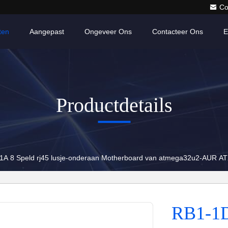
Co
ten
Aangepast
Ongeveer Ons
Contacteer Ons
E
Productdetails
A 8 Speld rj45 lusje-onderaan Motherboard van atmega32u2-AUR A
RB1-1D