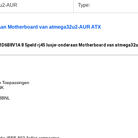
u2-AUR
Type:
raan Motherboard van atmega32u2-AUR ATX
1D6B8V1A 8 Speld rj45 lusje-onderaan Motherboard van atmega32
n Toepassingen
NK
BBNL