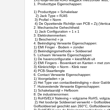
1X1-lusje-versla RJ45 Magjack met/zonder leds,
1. Producttype Eigenschappen:
1) Producttype = Schakelaar
2) Jack Type = RJ45
3) Profiel = Norm
4) De Opzettende Richtlijn van PCB = Zij (Vertic
2. Mechanische Gehechtheid:
1) Jack Configuration = 1 x 1
3. Elektrokenmerken:
1) Beschermd = ja
4. Beëindiging Verwante Eigenschappen:
1) EMI Finger - Bodem = zonder
2) Beëindigingsmethode = Soldeersel
5. Lichaam Verwante Eigenschappen:
1) De havenconfiguratie = kiest/Multi uit
2) EMI Fingers - Bovenkant en Kanten = met zon
3) Klinkrichtlijn = Norm - Klink neer
4) PCB-Staartlengte
6. Contact Verwante Eigenschappen:
1) Voorgeladen = ja
2) Het Type van contactbeëindiging = door Gat/d
7. Huisvestende Verwante Eigenschappen:
1) Schakelaarstijl = Hefboom
8. De industrienormen:
1) RoHS/ELV Naleving = volgzame RoHS, volgz
2) Het loodvrije Soldeersel verwerkt = Golfsolde
Golfsoldeersel geschikt aan 260°C, Golfsoldeers