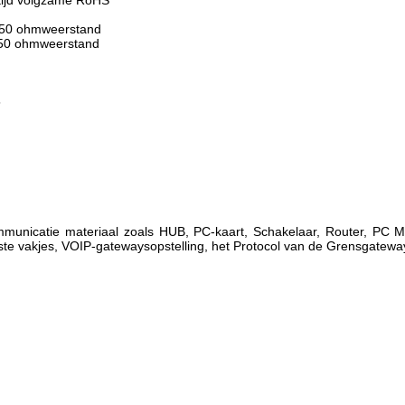
tijd volgzame RoHS
 250 ohmweerstand
 250 ohmweerstand
5
mmunicatie materiaal zoals HUB, PC-kaart, Schakelaar, Router, PC
te vakjes, VOIP-gatewaysopstelling, het Protocol van de Grensgatewa