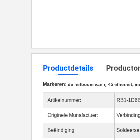
Productdetails
Productom
Markeren:
,
de hefboom van rj-45 ethernet
in
Artikelnummer:
RB1-1D6
Originele Munafactuer:
Verbindin
Beëindiging:
Soldeerse