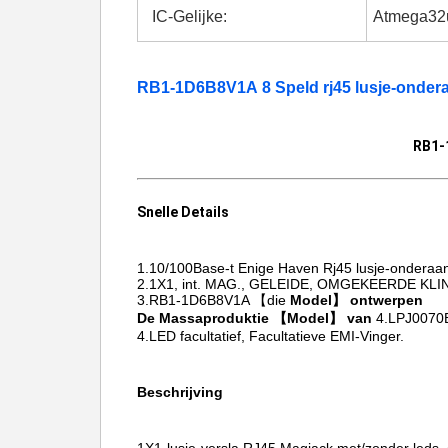
IC-Gelijke:
Atmega32
RB1-1D6B8V1A 8 Speld rj45 lusje-onde
RB1-
Snelle Details
1.10/100Base-t
Enige Haven Rj45 lusje-onderaa
2.1X1, int. MAG., GELEIDE, OMGEKEERDE KLI
3.RB1-1D6B8V1A 【die
Model】 ontwerpen
De Massaproduktie 【Model】 van
4.LPJ0070
4.LED facultatief, Facultatieve EMI-Vinger.
Beschrijving