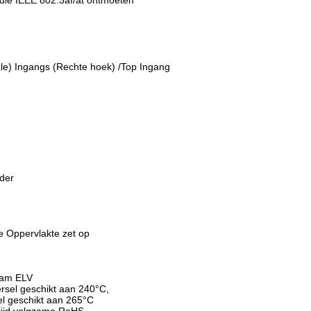
 die IEEE 802.3af/at ontmoeten
ale) Ingangs (Rechte hoek) /Top Ingang
der
e Oppervlakte zet op
aam ELV
ersel geschikt aan 240°C,
el geschikt aan 265°C