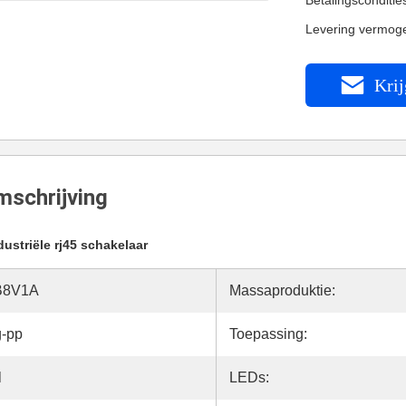
Betalingsconditi
Levering vermog
Krij
schrijving
dustriële rj45 schakelaar
B8V1A
Massaproduktie:
g-pp
Toepassing:
l
LEDs: