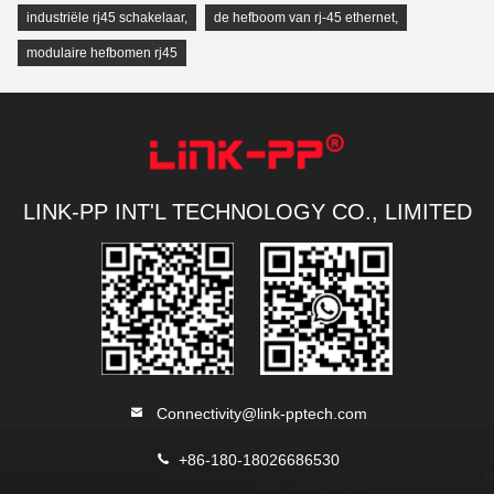
industriële rj45 schakelaar
,
de hefboom van rj-45 ethernet
,
modulaire hefbomen rj45
LINK-PP INT'L TECHNOLOGY CO., LIMITED
Connectivity@link-pptech.com
+86-180-18026686530