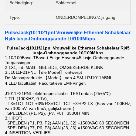
Beëindiging:
Soldeersel
Type:
ONDERDOMPELING/Zijingang
PulseJackj1011f21pnl Vrouwelijke Ethernet Schakelaar
Rj45 lusje-Omhooggaande 10/100Mbps
PulseJackj1011f21pnl Vrouwelijke Ethernet Schakelaar Rj45
lusje-Omhooggaande 10/100Mbps
1.10/100Base-TBase-t Enige Havenrj45 lusje-Omhooggaande
Toepassingen
2.1X1, int. MAG., GELEIDE, OMGEKEERDE KLINK
3.J1011F21PNL 【die Model】 ontwerpt
De Massaproduktie 【Model】 van 4.SM-LPJ1011ABNL
4.LED facultatief, Facultatieve EMI-Vinger.
J1011F21PNL elektrospecificatie: TESTnota's (25±5℃)
1.TR: (100KHZ, 0.1V);
TX=1CT: 1CT ±3% RX=1CT: 1CT ±3%P2.LX: (Bias van 100KHz,
van 100mV, van 8mA, gelijkstroom-)
SPELDEN: (P1, P2), (P7, P8) =350UH MIN
3.HIPOT:
SPELDEN (P1, P3, P2) AAN (J1, J2) =1500VAC 60 SECONDEN
SPELDEN (P7, P6, P8) AAN (J3, J6) =1500VAC 60 SECONDEN
4.INSERTION VERLIES: