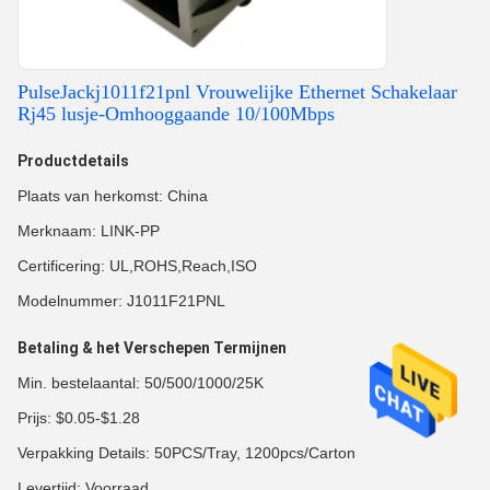
PulseJackj1011f21pnl Vrouwelijke Ethernet Schakelaar
Rj45 lusje-Omhooggaande 10/100Mbps
Productdetails
Plaats van herkomst: China
Merknaam: LINK-PP
Certificering: UL,ROHS,Reach,ISO
Modelnummer: J1011F21PNL
Betaling & het Verschepen Termijnen
Min. bestelaantal: 50/500/1000/25K
Prijs: $0.05-$1.28
Verpakking Details: 50PCS/Tray, 1200pcs/Carton
Levertijd: Voorraad