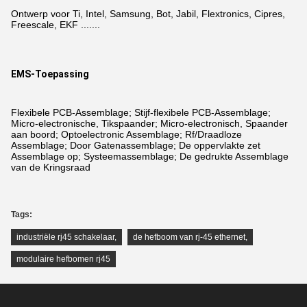
Ontwerp voor Ti, Intel, Samsung, Bot, Jabil, Flextronics, Cipres,
Freescale, EKF .......
EMS-Toepassing
Flexibele PCB-Assemblage; Stijf-flexibele PCB-Assemblage;
Micro-electronische, Tikspaander; Micro-electronisch, Spaander
aan boord; Optoelectronic Assemblage; Rf/Draadloze
Assemblage; Door Gatenassemblage; De oppervlakte zet
Assemblage op; Systeemassemblage; De gedrukte Assemblage
van de Kringsraad
Tags:
industriële rj45 schakelaar
,
de hefboom van rj-45 ethernet
,
modulaire hefbomen rj45