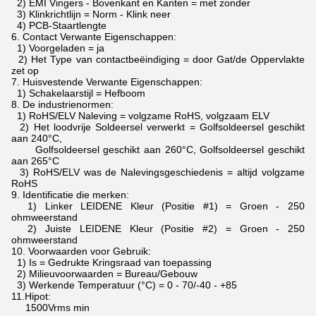
2) EMI Vingers - Bovenkant en Kanten = met zonder
3) Klinkrichtlijn = Norm - Klink neer
4) PCB-Staartlengte
6.
Contact Verwante Eigenschappen:
1) Voorgeladen = ja
2) Het Type van contactbeëindiging = door Gat/de Oppervlakte
zet op
7.
Huisvestende Verwante Eigenschappen:
1) Schakelaarstijl = Hefboom
8.
De industrienormen:
1) RoHS/ELV Naleving = volgzame RoHS, volgzaam ELV
2) Het loodvrije Soldeersel verwerkt = Golfsoldeersel geschikt
aan 240°C,
Golfsoldeersel geschikt aan 260°C, Golfsoldeersel geschikt
aan 265°C
3) RoHS/ELV was de Nalevingsgeschiedenis = altijd volgzame
RoHS
9.
Identificatie die merken:
1) Linker LEIDENE Kleur (Positie #1) = Groen - 250
ohmweerstand
2) Juiste LEIDENE Kleur (Positie #2) = Groen - 250
ohmweerstand
10.
Voorwaarden voor Gebruik:
1) Is = Gedrukte Kringsraad van toepassing
2) Milieuvoorwaarden = Bureau/Gebouw
3) Werkende Temperatuur (°C) = 0 - 70/-40 - +85
11.Hipot:
1500Vrms min