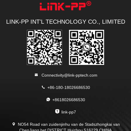
LINK-PP INT'L TECHNOLOGY CO., LIMITED
Connectivity@link-pptech.com
+86-180-18026686530
+8618026686530
link-pp7
NO54 Road van zuidenjinhu van de Stadszhongkai van
ChenJiang het DISTRICT Huizhou 516229 CHINA