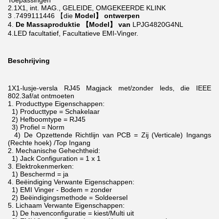
Toepassingen
2.1X1, int. MAG., GELEIDE, OMGEKEERDE KLINK
3 .7499111446 【die
Model】 ontwerpen
4.
De Massaproduktie 【Model】 van
LPJG4820G4NL
4.LED facultatief, Facultatieve EMI-Vinger.
Beschrijving
1X1-lusje-versla RJ45 Magjack met/zonder leds, die IEEE
802.3af/at ontmoeten
1.
Producttype Eigenschappen:
1) Producttype = Schakelaar
2) Hefboomtype = RJ45
3) Profiel = Norm
4) De Opzettende Richtlijn van PCB = Zij (Verticale) Ingangs
(Rechte hoek) /Top Ingang
2.
Mechanische Gehechtheid:
1) Jack Configuration = 1 x 1
3.
Elektrokenmerken:
1) Beschermd = ja
4.
Beëindiging Verwante Eigenschappen:
1) EMI Vinger - Bodem = zonder
2) Beëindigingsmethode = Soldeersel
5.
Lichaam Verwante Eigenschappen:
1) De havenconfiguratie = kiest/Multi uit