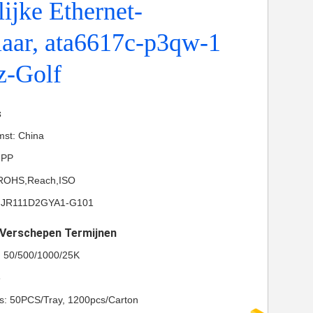
ijke Ethernet-
aar, ata6617c-p3qw-1
 z-Golf
s
mst: China
-PP
L,ROHS,Reach,ISO
MJR111D2GYA1-G101
t Verschepen Termijnen
l: 50/500/1000/25K
8
ls: 50PCS/Tray, 1200pcs/Carton