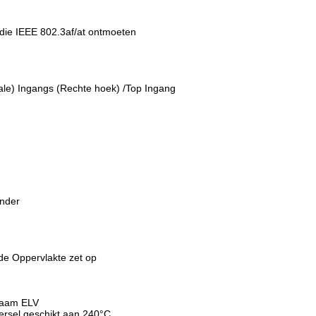
 die IEEE 802.3af/at ontmoeten
appen:
cale) Ingangs (Rechte hoek) /Top Ingang
onder
de Oppervlakte zet op
zaam ELV
ersel geschikt aan 240°C,