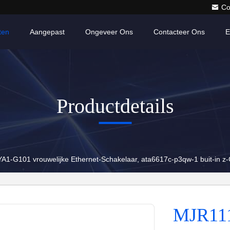
Co
ten
Aangepast
Ongeveer Ons
Contacteer Ons
E
Productdetails
-G101 vrouwelijke Ethernet-Schakelaar, ata6617c-p3qw-1 buit-in z-
MJR11