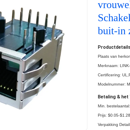
vrouwel
Schakel
buit-in
Productdetail
Plaats van herko
Merknaam: LINK
Certificering: U
Modelnummer: 
Betaling & he
Min. bestelaanta
Prijs: $0.05-$1.2
Verpakking Detai