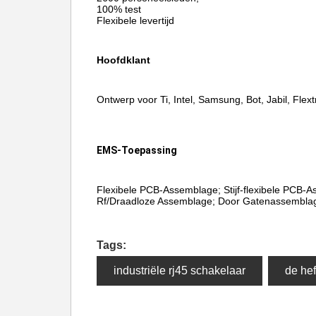
100% test
Flexibele levertijd
Hoofdklant
Ontwerp voor Ti, Intel, Samsung, Bot, Jabil, Flextr
EMS-Toepassing
Flexibele PCB-Assemblage; Stijf-flexibele PCB-A
Rf/Draadloze Assemblage; Door Gatenassemblag
Tags:
industriële rj45 schakelaar
de hef