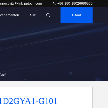
nnectivity@link-pptech.com
+86-180-18026686530
venementen
Citaat
Dutch
Golf
1D2GYA1-G101