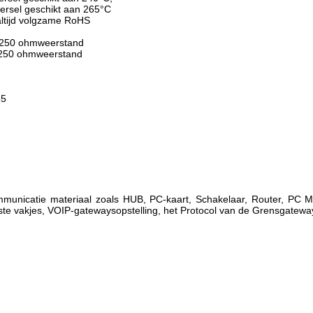
eersel geschikt aan 265°C
ltijd volgzame RoHS
- 250 ohmweerstand
- 250 ohmweerstand
85
mmunicatie materiaal zoals HUB, PC-kaart, Schakelaar, Router, PC
te vakjes, VOIP-gatewaysopstelling, het Protocol van de Grensgatewa