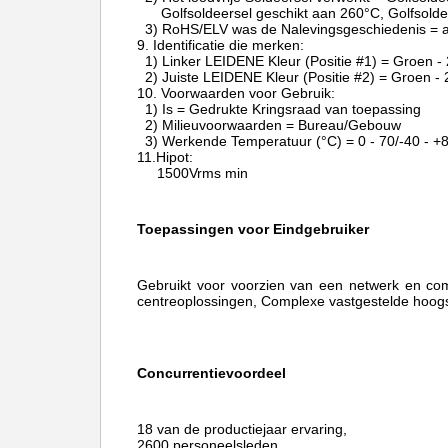
Golfsoldeersel geschikt aan 260°C, Golfsold
3) RoHS/ELV was de Nalevingsgeschiedenis = a
9.
Identificatie die merken:
1) Linker LEIDENE Kleur (Positie #1) = Groen 
2) Juiste LEIDENE Kleur (Positie #2) = Groen 
10.
Voorwaarden voor Gebruik:
1) Is = Gedrukte Kringsraad van toepassing
2) Milieuvoorwaarden = Bureau/Gebouw
3) Werkende Temperatuur (°C) = 0 - 70/-40 - +
11.Hipot:
1500Vrms min
Toepassingen voor Eindgebruiker
Gebruikt voor voorzien van een netwerk en co
centreoplossingen, Complexe vastgestelde hoogs
Concurrentievoordeel
18 van de productiejaar ervaring,
2600 personeelsleden,