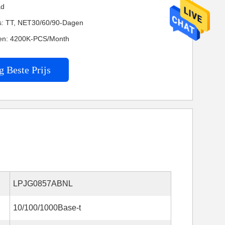
ad
es: TT, NET30/60/90-Dagen
en: 4200K-PCS/Month
g Beste Prijs
LPJG0857ABNL
10/100/1000Base-t