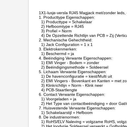
1X1-lusje-versla RJ45 Magjack met/zonder leds,
1.
Producttype Eigensch
1) Producttype = Schakelaar
2) Hefboomtype = RJ45
3) Profiel = Norm
4) De Opzettende Richtlijn van PCB = Zij (Verti
2.
Mechanische Gehechtheid:
1) Jack Configuration = 1 x 1
3.
Elektrokenmerken:
1) Beschermd = ja
4.
Beëindiging Verwante Eigenschappen:
1) EMI Vinger - Bodem = zonder
2) Beëindigingsmethode = Soldeersel
5.
Lichaam Verwante Eigenschappen:
1) De havenconfiguratie = kiest/Multi uit
2) EMI Vingers - Bovenkant en Kanten = met z
3) Klinkrichtlijn = Norm - Klink neer
4) PCB-Staartlengte
6.
Contact Verwante Eigenschappen:
1) Voorgeladen = ja
2) Het Type van contactbeëindiging = door Gat/
7.
Huisvestende Verwante Eigenschappen:
1) Schakelaarstijl = Hefboom
8.
De industrienormen:
1) RoHS/ELV Naleving = volgzame RoHS, volg
2) Het loodvrije Soldeersel verwerkt = Golfsolde