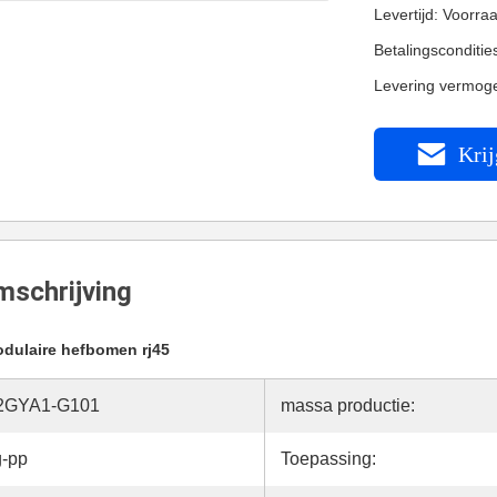
Levertijd: Voorra
Betalingsconditi
Levering vermog
Krij
schrijving
dulaire hefbomen rj45
2GYA1-G101
massa productie:
g-pp
Toepassing: