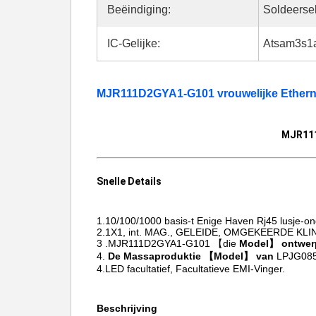
Beëindiging:
Soldeerse
IC-Gelijke:
Atsam3s1
MJR111D2GYA1-G101 vrouwelijke Ethernet
MJR111
Snelle Details
1.10/100/1000
basis-t Enige Haven Rj45 lusje-
2.1X1, int. MAG., GELEIDE, OMGEKEERDE KLI
3 .MJR111D2GYA1-G101 【die
Model】 ontwer
4.
De Massaproduktie 【Model】 van
LPJG08
4.LED facultatief, Facultatieve EMI-Vinger.
Beschrijving