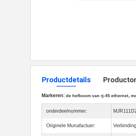
Productdetails
Productom
Markeren:
,
de hefboom van rj-45 ethernet
mo
onderdeelnummer:
MJR111D
Originele Munafactuer:
Verbindin