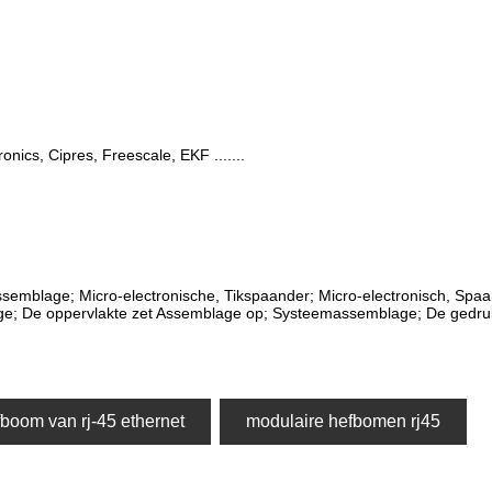
onics, Cipres, Freescale, EKF .......
ssemblage; Micro-electronische, Tikspaander; Micro-electronisch, Spa
e; De oppervlakte zet Assemblage op; Systeemassemblage; De gedru
boom van rj-45 ethernet
modulaire hefbomen rj45