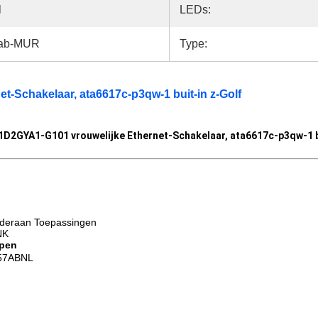
l
LEDs:
ab-MUR
Type:
-Schakelaar, ata6617c-p3qw-1 buit-in z-Golf
D2GYA1-G101 vrouwelijke Ethernet-Schakelaar, ata6617c-p3qw-1 bu
onderaan Toepassingen
NK
pen
57ABNL