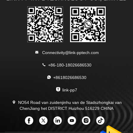
Connectivity@link-pptech.com
+86-180-18026686530
+8618026686530
link-pp7
NO54 Road van zuidenjinhu van de Stadszhongkai van
ChenJiang het DISTRICT Huizhou 516229 CHINA