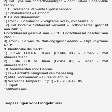
2) Het Type van contactbeëindiging = door Gat/de Oppervlakte
zet op
7. Huisvestende Verwante Eigenschappen:
1) Schakelaarstijl = Hefboom
8. De industrienormen:
1) RoHS/ELV Naleving = volgzame RoHS, volgzaam ELV
2) Het loodvrije Soldeersel verwerkt = Golfsoldeersel geschikt
aan 240°C,
Golfsoldeersel geschikt aan 260°C, Golfsoldeersel geschikt aan
265°C
3) RoHS/ELV was de Nalevingsgeschiedenis = altijd volgzame
RoHS
9. Identificatie die merkt:
1) Linker LEIDENE Kleur (Positie #1) = Groen - 250
ohmweerstand
2) Juiste LEIDENE Kleur (Positie #2) = Groen - 250
ohmweerstand
10. Voorwaarden voor Gebruik:
1) Is = Gedrukte Kringsraad van toepassing
2) Milieuvoorwaarden = Bureau/Gebouw
3) Werkende Temperatuur (°C) = 0 - 70/-40 - +85
11.Hipot:
1500Vrms min
Toepassingen voor Eindgebruiker