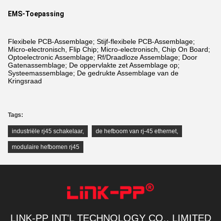
EMS-Toepassing
Flexibele PCB-Assemblage; Stijf-flexibele PCB-Assemblage;
Micro-electronisch, Flip Chip; Micro-electronisch, Chip On Board;
Optoelectronic Assemblage; Rf/Draadloze Assemblage; Door
Gatenassemblage; De oppervlakte zet Assemblage op;
Systeemassemblage; De gedrukte Assemblage van de
Kringsraad
Tags:
industriële rj45 schakelaar
,
de hefboom van rj-45 ethernet
,
modulaire hefbomen rj45
LINK-PP INT'L TECHNOLOGY CO., LIMITED