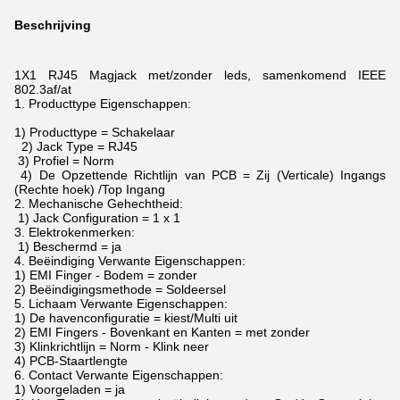
Beschrijving
1X1 RJ45 Magjack met/zonder leds, samenkomend IEEE
802.3af/at
1. Producttype Eigenschappen:
1) Producttype = Schakelaar
2) Jack Type = RJ45
3) Profiel = Norm
4) De Opzettende Richtlijn van PCB = Zij (Verticale) Ingangs
(Rechte hoek) /Top Ingang
2. Mechanische Gehechtheid:
1) Jack Configuration = 1 x 1
3. Elektrokenmerken:
1) Beschermd = ja
4. Beëindiging Verwante Eigenschappen:
1) EMI Finger - Bodem = zonder
2) Beëindigingsmethode = Soldeersel
5. Lichaam Verwante Eigenschappen:
1) De havenconfiguratie = kiest/Multi uit
2) EMI Fingers - Bovenkant en Kanten = met zonder
3) Klinkrichtlijn = Norm - Klink neer
4) PCB-Staartlengte
6. Contact Verwante Eigenschappen:
1) Voorgeladen = ja