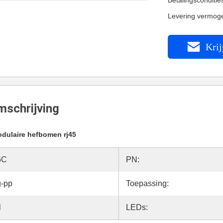
Betalingsconditi
Levering vermog
Krij
schrijving
dulaire hefbomen rj45
6C
PN:
g-pp
Toepassing:
l
LEDs: