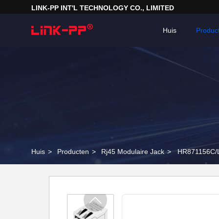
LINK-PP INT'L TECHNOLOGY CO., LIMITED
Huis
Produc
Huis
>
Producten
>
Rj45 Modulaire Jack
>
HR871156C/L