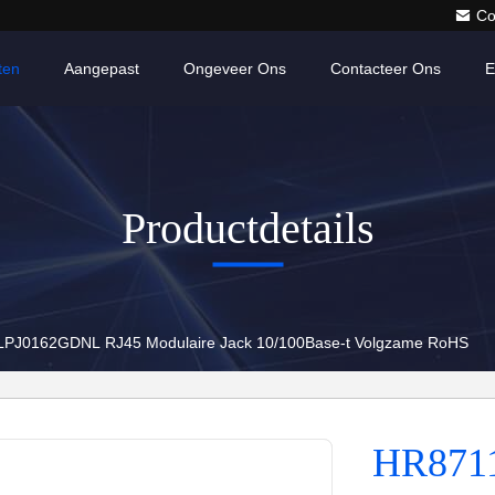
Co
ten
Aangepast
Ongeveer Ons
Contacteer Ons
E
Productdetails
PJ0162GDNL RJ45 Modulaire Jack 10/100Base-t Volgzame RoHS
HR871