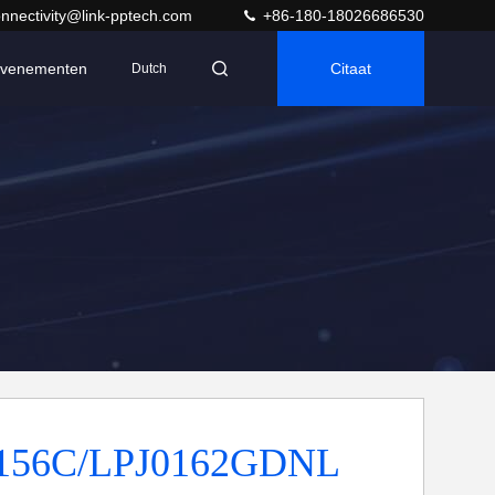
nnectivity@link-pptech.com
+86-180-18026686530
venementen
Citaat
Dutch
156C/LPJ0162GDNL