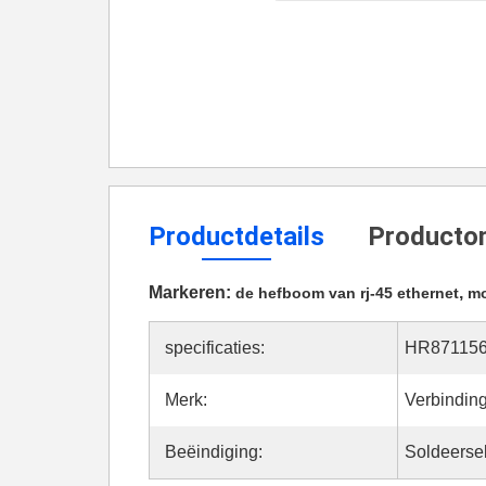
Productdetails
Productom
Markeren:
,
de hefboom van rj-45 ethernet
mo
specificaties:
HR87115
Merk:
Verbindin
Beëindiging:
Soldeerse