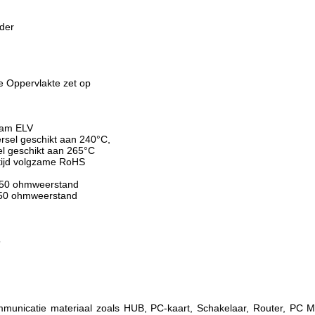
der
e Oppervlakte zet op
aam ELV
ersel geschikt aan 240°C,
el geschikt aan 265°C
tijd volgzame RoHS
 250 ohmweerstand
 250 ohmweerstand
5
mmunicatie materiaal zoals HUB, PC-kaart, Schakelaar, Router, PC