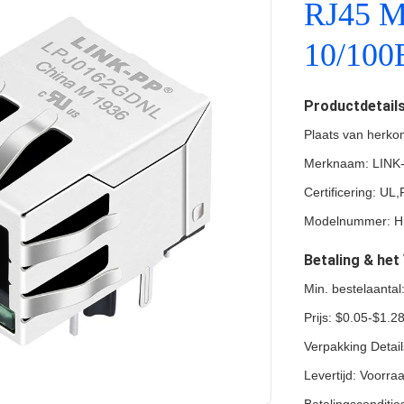
RJ45 M
10/100
Productdetail
Plaats van herko
Merknaam: LINK
Certificering: U
Modelnummer: 
Betaling & he
Min. bestelaanta
Prijs: $0.05-$1.2
Verpakking Detai
Levertijd: Voorra