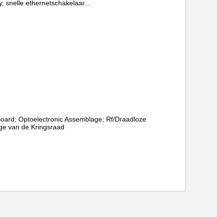
y, snelle ethernetschakelaar…
 Board; Optoelectronic Assemblage; Rf/Draadloze
e van de Kringsraad