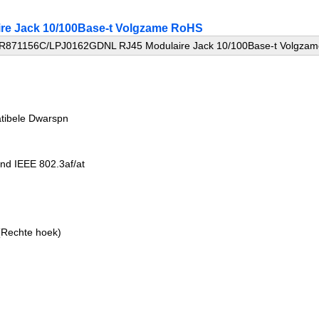
e Jack 10/100Base-t Volgzame RoHS
R871156C/LPJ0162GDNL RJ45 Modulaire Jack 10/100Base-t Volgza
atibele Dwarspn
d IEEE 802.3af/at
(Rechte hoek)