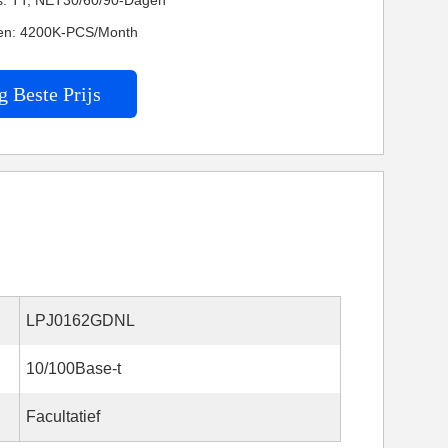
es: TT, NET30/60/90-Dagen
en: 4200K-PCS/Month
g Beste Prijs
LPJ0162GDNL
10/100Base-t
Facultatief