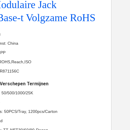
odulaire Jack
Base-t Volgzame RoHS
s
mst: China
-PP
L,ROHS,Reach,ISO
HR871156C
t Verschepen Termijnen
l: 50/500/1000/25K
8
ls: 50PCS/Tray, 1200pcs/Carton
ad