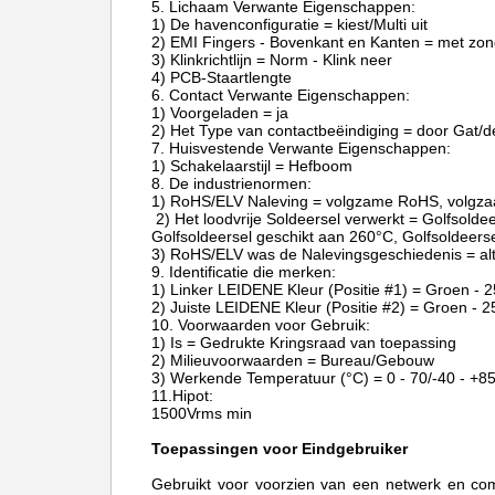
5. Lichaam Verwante Eigenschappen:
1) De havenconfiguratie = kiest/Multi uit
2) EMI Fingers - Bovenkant en Kanten = met zon
3) Klinkrichtlijn = Norm - Klink neer
4) PCB-Staartlengte
6. Contact Verwante Eigenschappen:
1) Voorgeladen = ja
2) Het Type van contactbeëindiging = door Gat/d
7. Huisvestende Verwante Eigenschappen:
1) Schakelaarstijl = Hefboom
8. De industrienormen:
1) RoHS/ELV Naleving = volgzame RoHS, volgz
2) Het loodvrije Soldeersel verwerkt = Golfsolde
Golfsoldeersel geschikt aan 260°C, Golfsoldeers
3) RoHS/ELV was de Nalevingsgeschiedenis = al
9. Identificatie die merken:
1) Linker LEIDENE Kleur (Positie #1) = Groen -
2) Juiste LEIDENE Kleur (Positie #2) = Groen -
10. Voorwaarden voor Gebruik:
1) Is = Gedrukte Kringsraad van toepassing
2) Milieuvoorwaarden = Bureau/Gebouw
3) Werkende Temperatuur (°C) = 0 - 70/-40 - +8
11.Hipot:
1500Vrms min
Toepassingen voor Eindgebruiker
Gebruikt voor voorzien van een netwerk en co