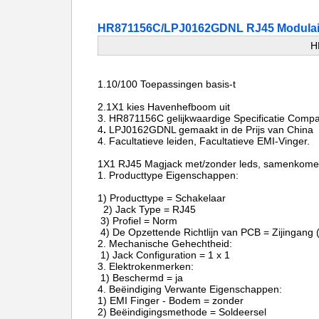
HR871156C/LPJ0162GDNL RJ45 Modulair
H
1.10/100
Toepassingen basis-t
2.1X1
kies Havenhefboom uit
3. HR871156C gelijkwaardige Specificatie Comp
4
.
LPJ0162GDNL gemaakt in de Prijs van China
4. Facultatieve leiden, Facultatieve EMI-Vinger.
1X1 RJ45 Magjack met/zonder leds, samenkomen
1. Producttype Eigenschappen:
1) Producttype = Schakelaar
2) Jack Type = RJ45
3) Profiel = Norm
4) De Opzettende Richtlijn van PCB = Zijingang 
2. Mechanische Gehechtheid:
1) Jack Configuration = 1 x 1
3. Elektrokenmerken:
1) Beschermd = ja
4. Beëindiging Verwante Eigenschappen:
1) EMI Finger - Bodem = zonder
2) Beëindigingsmethode = Soldeersel