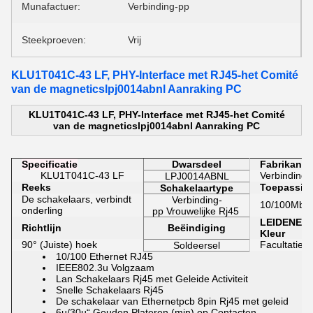
Munafactuer:
Verbinding-pp
Steekproeven:
Vrij
KLU1T041C-43 LF, PHY-Interface met RJ45-het Comité
van de magneticslpj0014abnl Aanraking PC
KLU1T041C-43 LF, PHY-Interface met RJ45-het Comité
van de magneticslpj0014abnl Aanraking PC
Specificatie
Dwarsdeel
Fabrikant
KLU1T041C-43 LF
Verbinding-
LPJ0014ABNL
Reeks
Toepassin
Schakelaartype
De schakelaars, verbindt
Verbinding-
10/100Mbp
onderling
pp
Vrouwelijke
Rj45
LEIDENE
Richtlijn
Beëindiging
Kleur
90° (Juiste) hoek
Facultatief
Soldeersel
10/100 Ethernet RJ45
IEEE802.3u Volgzaam
Lan Schakelaars Rj45 met Geleide Activiteit
Snelle Schakelaars Rj45
De schakelaar van Ethernetpcb 8pin Rj45 met geleid
6µ/30µ“ Gouden Plateren (min) op Contacten