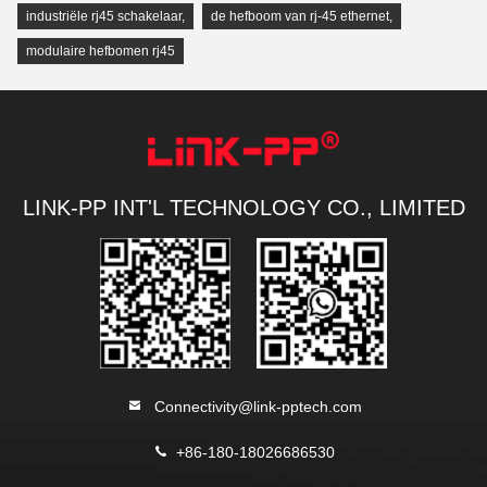
industriële rj45 schakelaar
,
de hefboom van rj-45 ethernet
,
modulaire hefbomen rj45
LINK-PP INT'L TECHNOLOGY CO., LIMITED
Connectivity@link-pptech.com
+86-180-18026686530