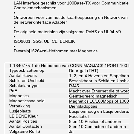
LAN interface geschikt voor 100Base-TX voor Communicatie
Controlemechanismen
Ontworpen voor van het de kaarttoepassing en Netwerk van
de netwerkinterface Adapter
De originele materialen zijn volgzame RoHS en UL94-V0
ISO9001, SGS, UL, CE, BEREIK
Dwarslpj16264cnl-Hefbomen met Magnetics
1-1840775-1 de Hefbomen van CONN MAGJACK 1PORT 100 basi
Typepcb zetten op
Door-gat (THT)
Aantal Havens
1, 2, en 4 Havens en Stapelbare 2
Schild en Unshield
Beschikbaar in Schild en Unshield
Schakelaartype
RJ45
PoE
Macht over Ethernet die of wordt 
Magnetics
Geïntegreerd magnetisch
Magneticssnelheid
Magnetics 10/100Mbps of 1000M
Verpakking
Dienbladopties
Lusjeplaats
Lusje omhoog en Lusje onderaan 
LEIDENE Kleur
Facultatief
Aantal Posities
8 en 10 Posities of anderen
Aantal Contacten
8 en 10 Contacten of anderen
Volgzame RoHS
Ja