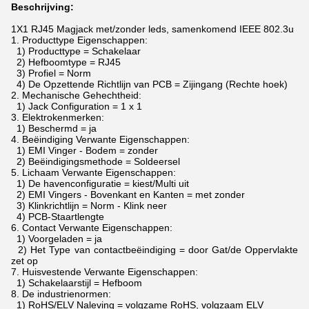
Beschrijving:
1X1 RJ45 Magjack met/zonder leds, samenkomend IEEE 802.3u
1.
Producttype Eigenschappen:
1) Producttype = Schakelaar
2) Hefboomtype = RJ45
3) Profiel = Norm
4) De Opzettende Richtlijn van PCB = Zijingang (Rechte hoek)
2.
Mechanische Gehechtheid:
1) Jack Configuration = 1 x 1
3.
Elektrokenmerken:
1) Beschermd = ja
4.
Beëindiging Verwante Eigenschappen:
1) EMI Vinger - Bodem = zonder
2) Beëindigingsmethode = Soldeersel
5.
Lichaam Verwante Eigenschappen:
1) De havenconfiguratie = kiest/Multi uit
2) EMI Vingers - Bovenkant en Kanten = met zonder
3) Klinkrichtlijn = Norm - Klink neer
4) PCB-Staartlengte
6.
Contact Verwante Eigenschappen:
1) Voorgeladen = ja
2) Het Type van contactbeëindiging = door Gat/de Oppervlakte
zet op
7.
Huisvestende Verwante Eigenschappen:
1) Schakelaarstijl = Hefboom
8.
De industrienormen:
1) RoHS/ELV Naleving = volgzame RoHS, volgzaam ELV