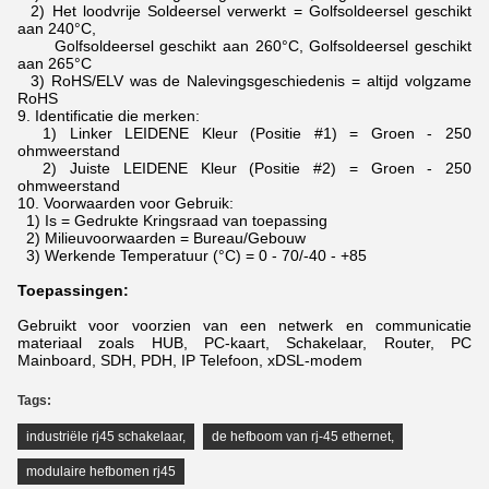
2) Het loodvrije Soldeersel verwerkt = Golfsoldeersel geschikt
aan 240°C,
Golfsoldeersel geschikt aan 260°C, Golfsoldeersel geschikt
aan 265°C
3) RoHS/ELV was de Nalevingsgeschiedenis = altijd volgzame
RoHS
9.
Identificatie die merken:
1) Linker LEIDENE Kleur (Positie #1) = Groen - 250
ohmweerstand
2) Juiste LEIDENE Kleur (Positie #2) = Groen - 250
ohmweerstand
10.
Voorwaarden voor Gebruik:
1) Is = Gedrukte Kringsraad van toepassing
2) Milieuvoorwaarden = Bureau/Gebouw
3) Werkende Temperatuur (°C) = 0 - 70/-40 - +85
Toepassingen:
Gebruikt voor voorzien van een netwerk en communicatie
materiaal zoals HUB, PC-kaart, Schakelaar, Router, PC
Mainboard, SDH, PDH, IP Telefoon, xDSL-modem
Tags:
industriële rj45 schakelaar
,
de hefboom van rj-45 ethernet
,
modulaire hefbomen rj45