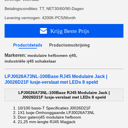
Betalingscondities: TT, NET30/60/90-Dagen
Levering vermogen: 4200K-PCS/Month
Krijg Beste Prijs
Productdetails
Productomschrijving
Markeren:
,
modulaire hefbomen rj45
industriële rj45 schakelaar
LPJ0026A73NL-100Base RJ45 Modulaire Jack |
J0026D21F lusje-verslaat met LEDs 8 speld
LPJ0026A73NL-100Base RJ45 Modulaire Jack |
J0026D21F lusje-verslaat met LEDs 8 speld
10/100 basis-T Specificaties
J0026D21F
1X1 lusje-Omhooggaande
LPJ0026A73NL
Door gaten
rj45 modulaire hefboom
21,25 mm-lengte
RJ45 Magjack