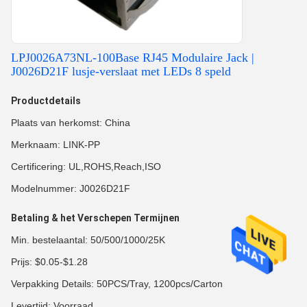
LPJ0026A73NL-100Base RJ45 Modulaire Jack |
J0026D21F lusje-verslaat met LEDs 8 speld
Productdetails
Plaats van herkomst: China
Merknaam: LINK-PP
Certificering: UL,ROHS,Reach,ISO
Modelnummer: J0026D21F
Betaling & het Verschepen Termijnen
Min. bestelaantal: 50/500/1000/25K
Prijs: $0.05-$1.28
Verpakking Details: 50PCS/Tray, 1200pcs/Carton
Levertijd: Voorraad