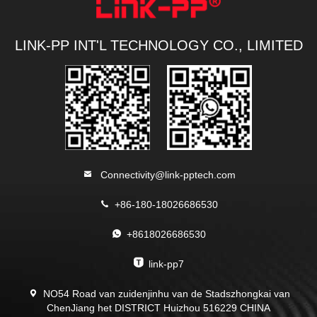
LINK-PP INT'L TECHNOLOGY CO., LIMITED
Connectivity@link-pptech.com
+86-180-18026686530
+8618026686530
link-pp7
NO54 Road van zuidenjinhu van de Stadszhongkai van
ChenJiang het DISTRICT Huizhou 516229 CHINA