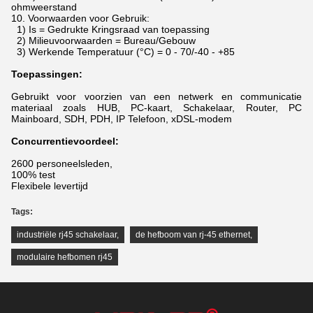
ohmweerstand
10.
Voorwaarden voor Gebruik:
1) Is = Gedrukte Kringsraad van toepassing
2) Milieuvoorwaarden = Bureau/Gebouw
3) Werkende Temperatuur (°C) = 0 - 70/-40 - +85
Toepassingen:
Gebruikt voor voorzien van een netwerk en communicatie
materiaal zoals HUB, PC-kaart, Schakelaar, Router, PC
Mainboard, SDH, PDH, IP Telefoon, xDSL-modem
Concurrentievoordeel:
2600 personeelsleden,
100% test
Flexibele levertijd
Tags:
industriële rj45 schakelaar
,
de hefboom van rj-45 ethernet
,
modulaire hefbomen rj45