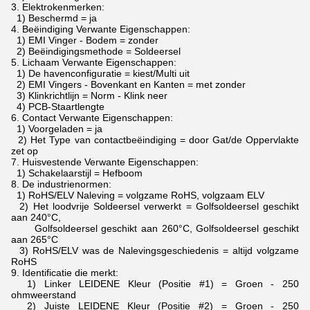
3.
Elektrokenmerken:
1) Beschermd = ja
4.
Beëindiging Verwante Eigenschappen:
1) EMI Vinger - Bodem = zonder
2) Beëindigingsmethode = Soldeersel
5.
Lichaam Verwante Eigenschappen:
1) De havenconfiguratie = kiest/Multi uit
2) EMI Vingers - Bovenkant en Kanten = met zonder
3) Klinkrichtlijn = Norm - Klink neer
4) PCB-Staartlengte
6.
Contact Verwante Eigenschappen:
1) Voorgeladen = ja
2) Het Type van contactbeëindiging = door Gat/de Oppervlakte
zet op
7.
Huisvestende Verwante Eigenschappen:
1) Schakelaarstijl = Hefboom
8.
De industrienormen:
1) RoHS/ELV Naleving = volgzame RoHS, volgzaam ELV
2) Het loodvrije Soldeersel verwerkt = Golfsoldeersel geschikt
aan 240°C,
Golfsoldeersel geschikt aan 260°C, Golfsoldeersel geschikt
aan 265°C
3) RoHS/ELV was de Nalevingsgeschiedenis = altijd volgzame
RoHS
9.
Identificatie die merkt:
1) Linker LEIDENE Kleur (Positie #1) = Groen - 250
ohmweerstand
2) Juiste LEIDENE Kleur (Positie #2) = Groen - 250