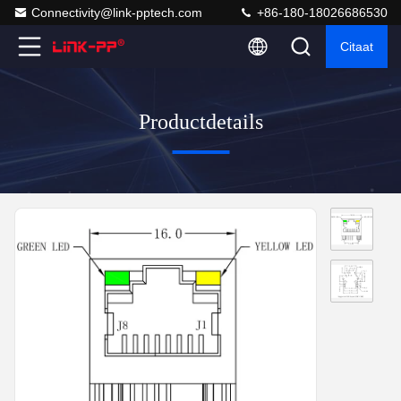
Connectivity@link-pptech.com
+86-180-18026686530
Citaat
Productdetails