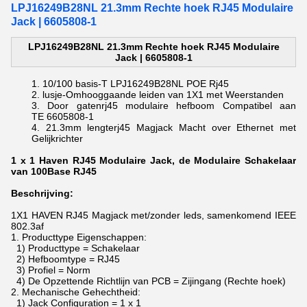
LPJ16249B28NL 21.3mm Rechte hoek RJ45 Modulaire
Jack | 6605808-1
LPJ16249B28NL 21.3mm Rechte hoek RJ45 Modulaire
Jack | 6605808-1
10/100 basis-T
LPJ16249B28NL POE Rj45
lusje-Omhooggaande leiden van 1X1 met Weerstanden
Door gaten
rj45 modulaire hefboom Compatibel aan
TE
6605808-1
21.3mm lengte
rj45 Magjack Macht over Ethernet met
Gelijkrichter
1 x 1 Haven RJ45 Modulaire Jack, de Modulaire Schakelaar
van 100Base RJ45
Beschrijving:
1X1 HAVEN RJ45 Magjack met/zonder leds, samenkomend IEEE
802.3af
1.
Producttype Eigenschappen:
1) Producttype = Schakelaar
2) Hefboomtype = RJ45
3) Profiel = Norm
4) De Opzettende Richtlijn van PCB = Zijingang (Rechte hoek)
2.
Mechanische Gehechtheid:
1) Jack Configuration = 1 x 1