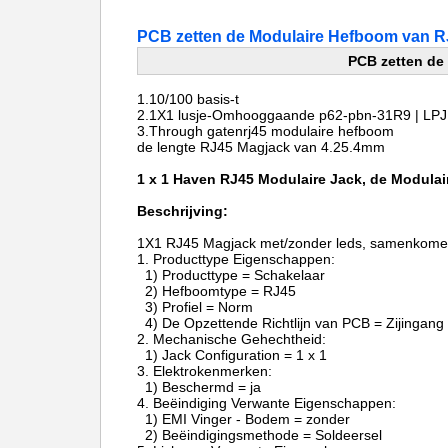
PCB zetten de Modulaire Hefboom van R
PCB zetten de
1.10/100
basis-t
2.1X1
lusje-Omhooggaande
p62-pbn-31R9 | LP
3.Through gaten
rj45 modulaire hefboom
de lengte
RJ45 Magjack van
4.25.4mm
1 x 1 Haven RJ45 Modulaire Jack, de Modula
Beschrijving:
1X1 RJ45 Magjack met/zonder leds, samenkome
1.
Producttype Eigensch
1) Producttype = Schakelaar
2) Hefboomtype = RJ45
3) Profiel = Norm
4) De Opzettende Richtlijn van PCB = Zijingang
2.
Mechanische Gehechtheid:
1) Jack Configuration = 1 x 1
3.
Elektrokenmerken:
1) Beschermd = ja
4.
Beëindiging Verwante Eigenschappen:
1) EMI Vinger - Bodem = zonder
2) Beëindigingsmethode = Soldeersel