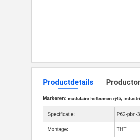
Productdetails
Productom
Markeren:
,
modulaire hefbomen rj45
industr
Specificatie:
P62-pbn-
Montage:
THT