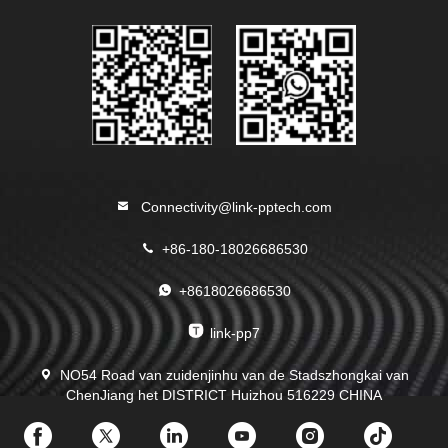
Connectivity@link-pptech.com
+86-180-18026686530
+8618026686530
link-pp7
NO54 Road van zuidenjinhu van de Stadszhongkai van
ChenJiang het DISTRICT Huizhou 516229 CHINA