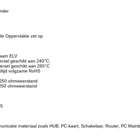
onder
de Oppervlakte zet op
zaam ELV
ersel geschikt aan 240°C,
eersel geschikt aan 265°C
ltijd volgzame RoHS
- 250 ohmweerstand
- 250 ohmweerstand
85
municatie materiaal zoals HUB, PC-kaart, Schakelaar, Router, PC Ma