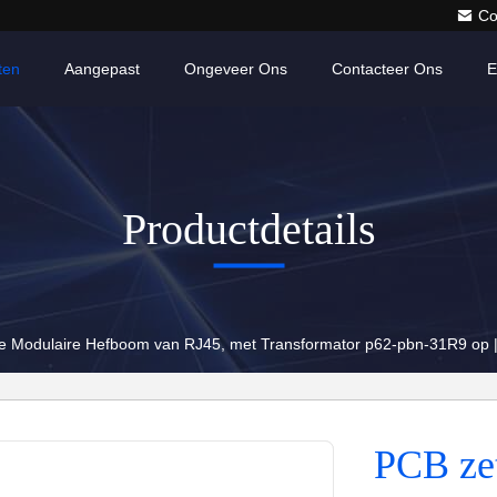
Co
ten
Aangepast
Ongeveer Ons
Contacteer Ons
E
Productdetails
e Modulaire Hefboom van RJ45, met Transformator p62-pbn-31R9 op
PCB ze