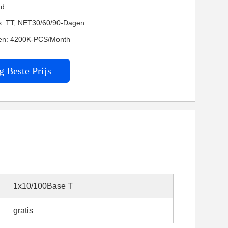
ad
es: TT, NET30/60/90-Dagen
en: 4200K-PCS/Month
g Beste Prijs
1x10/100Base T
gratis