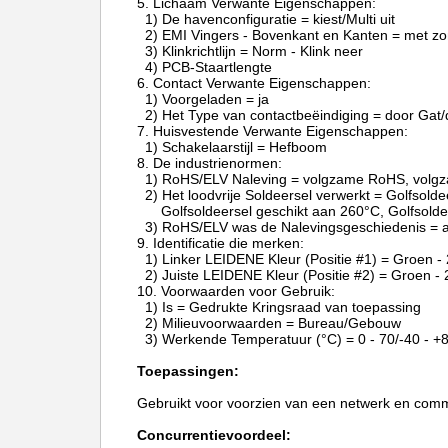
5.
Lichaam Verwante Eigenschappen:
1) De havenconfiguratie = kiest/Multi uit
2) EMI Vingers - Bovenkant en Kanten = met z
3) Klinkrichtlijn = Norm - Klink neer
4) PCB-Staartlengte
6.
Contact Verwante Eigenschappen:
1) Voorgeladen = ja
2) Het Type van contactbeëindiging = door Gat/
7.
Huisvestende Verwante Eigenschappen:
1) Schakelaarstijl = Hefboom
8.
De industrienormen:
1) RoHS/ELV Naleving = volgzame RoHS, volg
2) Het loodvrije Soldeersel verwerkt = Golfsolde
Golfsoldeersel geschikt aan 260°C, Golfsold
3) RoHS/ELV was de Nalevingsgeschiedenis = a
9.
Identificatie die merken:
1) Linker LEIDENE Kleur (Positie #1) = Groen 
2) Juiste LEIDENE Kleur (Positie #2) = Groen 
10.
Voorwaarden voor Gebruik:
1) Is = Gedrukte Kringsraad van toepassing
2) Milieuvoorwaarden = Bureau/Gebouw
3) Werkende Temperatuur (°C) = 0 - 70/-40 - +
Toepassingen:
Gebruikt voor voorzien van een netwerk en com
Concurrentievoordeel: