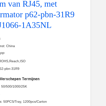
m van RJ45, met
ormator p62-pbn-31R9
PJ1066-1A35NL
s
mst: China
-PP
L,ROHS,Reach,ISO
62-pbn-31R9
t Verschepen Termijnen
l: 50/500/1000/25K
8
ls: 50PCS/Tray, 1200pcs/Carton