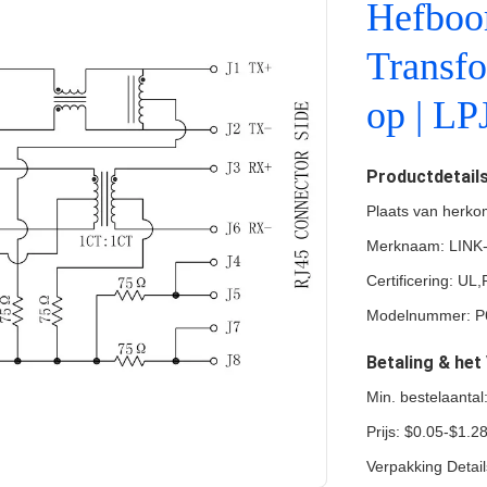
Hefboo
Transf
op | L
Productdetail
Plaats van herko
Merknaam: LINK
Certificering: U
Modelnummer: P
Betaling & he
Min. bestelaanta
Prijs: $0.05-$1.2
Verpakking Detai