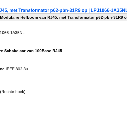
J45, met Transformator p62-pbn-31R9 op | LPJ1066-1A35N
 Modulaire Hefboom van RJ45, met Transformator p62-pbn-31R9 
J1066-1A35NL
ire Schakelaar van 100Base RJ45
nd IEEE 802.3u
appen:
 (Rechte hoek)