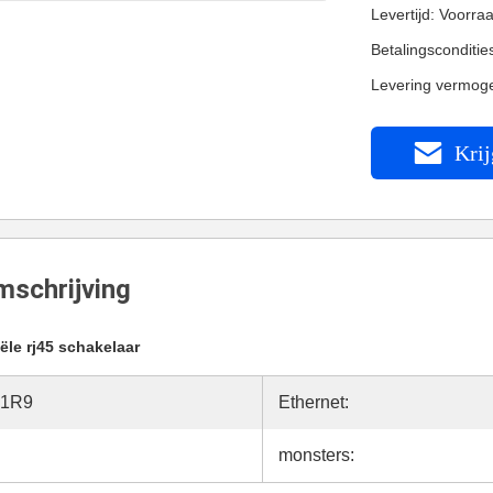
Levertijd: Voorra
Betalingsconditi
Levering vermog
Krij
schrijving
iële rj45 schakelaar
31R9
Ethernet:
monsters: