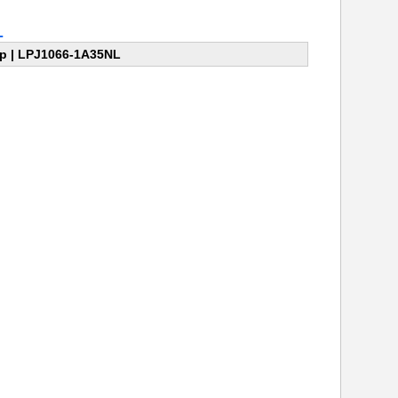
L
op | LPJ1066-1A35NL