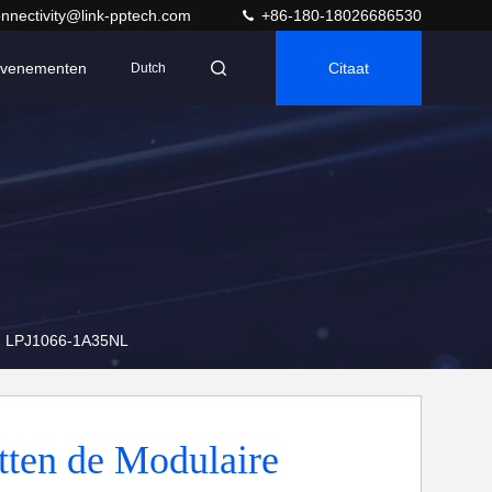
nnectivity@link-pptech.com
+86-180-18026686530
venementen
Citaat
Dutch
 | LPJ1066-1A35NL
tten de Modulaire