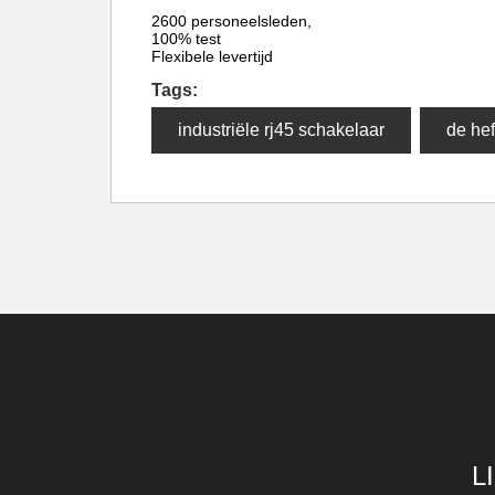
2600 personeelsleden,
100% test
Flexibele levertijd
Tags:
industriële rj45 schakelaar
de hef
L