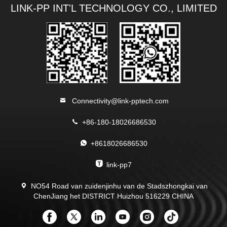
LINK-PP INT'L TECHNOLOGY CO., LIMITED
Connectivity@link-pptech.com
+86-180-18026686530
+8618026686530
link-pp7
NO54 Road van zuidenjinhu van de Stadszhongkai van
ChenJiang het DISTRICT Huizhou 516229 CHINA