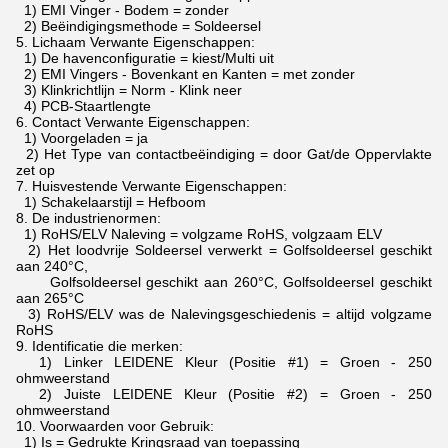
1) EMI Vinger - Bodem = zonder
2) Beëindigingsmethode = Soldeersel
5.
Lichaam Verwante Eigenschappen:
1) De havenconfiguratie = kiest/Multi uit
2) EMI Vingers - Bovenkant en Kanten = met zonder
3) Klinkrichtlijn = Norm - Klink neer
4) PCB-Staartlengte
6.
Contact Verwante Eigenschappen:
1) Voorgeladen = ja
2) Het Type van contactbeëindiging = door Gat/de Oppervlakte
zet op
7.
Huisvestende Verwante Eigenschappen:
1) Schakelaarstijl = Hefboom
8.
De industrienormen:
1) RoHS/ELV Naleving = volgzame RoHS, volgzaam ELV
2) Het loodvrije Soldeersel verwerkt = Golfsoldeersel geschikt
aan 240°C,
Golfsoldeersel geschikt aan 260°C, Golfsoldeersel geschikt
aan 265°C
3) RoHS/ELV was de Nalevingsgeschiedenis = altijd volgzame
RoHS
9.
Identificatie die merken:
1) Linker LEIDENE Kleur (Positie #1) = Groen - 250
ohmweerstand
2) Juiste LEIDENE Kleur (Positie #2) = Groen - 250
ohmweerstand
10.
Voorwaarden voor Gebruik:
1) Is = Gedrukte Kringsraad van toepassing