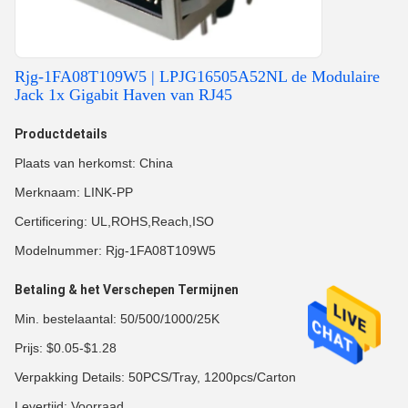
Rjg-1FA08T109W5 | LPJG16505A52NL de Modulaire
Jack 1x Gigabit Haven van RJ45
Productdetails
Plaats van herkomst: China
Merknaam: LINK-PP
Certificering: UL,ROHS,Reach,ISO
Modelnummer: Rjg-1FA08T109W5
Betaling & het Verschepen Termijnen
Min. bestelaantal: 50/500/1000/25K
Prijs: $0.05-$1.28
Verpakking Details: 50PCS/Tray, 1200pcs/Carton
Levertijd: Voorraad