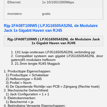
Ethernet:
1x 10/100/1000Mbps
monsters:
gratis
Rjg-1FA08T109W5 | LPJG16505A52NL de Modulaire
Jack 1x Gigabit Haven van RJ45
Rjg-1FA08T109W5 | LPJG16505A52NL de Modulaire Jack
1x Gigabit Haven van RJ45
1X1 lusje-onderaan
LPJG16505A52NL verbinding-pp
Compatibel systeem aan gigabit LPJG16505A52NL door
gaten
rj45 modulaire hefboom
21.3mm lengte
RJ45 Magjack
1.
Producttype Eigenschappen:
1) Producttype = Schakelaar
2) Hefboomtype = RJ45
3) Profiel = Norm
4) De Opzettende Richtlijn van PCB = Zijingang (Rechte hoek)
2.
Mechanische Gehechtheid:
1) Jack Configuration = 1 x 1
3.
Elektrokenmerken:
1) Beschermd = ja
4.
Beëindiging Verwante Eigenschappen: