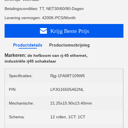
Betalingscondities: TT, NET30/60/90-Dagen
Levering vermogen: 4200K-PCS/Month
Krijg Beste Prijs
Productdetails
Productomschrijving
Markeren:
,
de hefboom van rj-45 ethernet
industriële rj45 schakelaar
Specificaties:
Rjg-1FA08T109W5
P/N:
LPJG16505A52NL
Mechanische:
21.25x15.90x13.40mm
Schema:
12 rollen, 1CT: 1CT