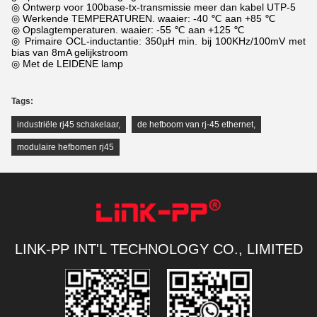
◎ Ontwerp voor 100base-tx-transmissie meer dan kabel UTP-5
◎ Werkende TEMPERATUREN. waaier: -40 ℃ aan +85 ℃
◎ Opslagtemperaturen. waaier: -55 ℃ aan +125 ℃
◎ Primaire OCL-inductantie: 350µH min. bij 100KHz/100mV met
bias van 8mA gelijkstroom
◎ Met de LEIDENE lamp
Tags:
industriële rj45 schakelaar
,
de hefboom van rj-45 ethernet
,
modulaire hefbomen rj45
LINK-PP INT'L TECHNOLOGY CO., LIMITED