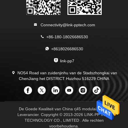
Connectivity@link-pptech.com
+86-180-18026686530
+8618026686530
link-pp7
NO54 Road van zuidenjinhu van de Stadszhongkai van
ChenJiang het DISTRICT Huizhou 516229 CHINA
De Goede Kwaliteit van China rj45 modulaire Jack
Leverancier. Copyright © 2013-2026 LINK-PP INT'L
TECHNOLOGY CO., LIMITED . Alle rechten
voorbehoudena.