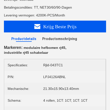
Betalingscondities: TT, NET30/60/90-Dagen
Levering vermogen: 4200K-PCS/Month
Krijg Beste Prijs
Productdetails
Productomschrijving
Markeren:
,
modulaire hefbomen rj45
industriële rj45 schakelaar
Specificaties:
Rjld-043TC1
P/N:
LPJ4126ABNL
Mechanische:
21.30x15.90x13.40mm
Schema:
4 rollen, 1CT: 1CT; 1CT: 1CT