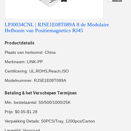
LPJ0034CNL | RJSE1E08T089A 8 de Modulaire
Hefboom van Positiemagnetics RJ45
Productdetails
Plaats van herkomst: China
Merknaam: LINK-PP
Certificering: UL,ROHS,Reach,ISO
Modelnummer: RJSE1E08T089A
Betaling & het Verschepen Termijnen
Min. bestelaantal: 50/500/1000/25K
Prijs: $0.05-$1.28
Verpakking Details: 50PCS/Tray, 1200pcs/Carton
Levertijd: Voorraad