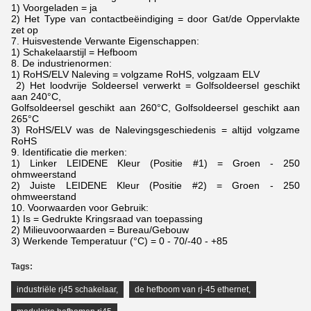
1) Voorgeladen = ja
2) Het Type van contactbeëindiging = door Gat/de Oppervlakte
zet op
7. Huisvestende Verwante Eigenschappen:
1) Schakelaarstijl = Hefboom
8. De industrienormen:
1) RoHS/ELV Naleving = volgzame RoHS, volgzaam ELV
2) Het loodvrije Soldeersel verwerkt = Golfsoldeersel geschikt
aan 240°C,
Golfsoldeersel geschikt aan 260°C, Golfsoldeersel geschikt aan
265°C
3) RoHS/ELV was de Nalevingsgeschiedenis = altijd volgzame
RoHS
9. Identificatie die merken:
1) Linker LEIDENE Kleur (Positie #1) = Groen - 250
ohmweerstand
2) Juiste LEIDENE Kleur (Positie #2) = Groen - 250
ohmweerstand
10. Voorwaarden voor Gebruik:
1) Is = Gedrukte Kringsraad van toepassing
2) Milieuvoorwaarden = Bureau/Gebouw
3) Werkende Temperatuur (°C) = 0 - 70/-40 - +85
Tags:
industriële rj45 schakelaar
,
de hefboom van rj-45 ethernet
,