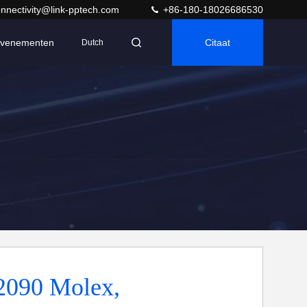
nnectivity@link-pptech.com
+86-180-18026686530
venementen
Citaat
Dutch
2090 Molex,