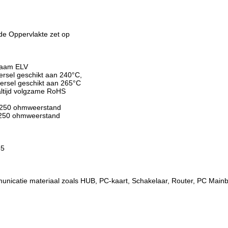
de Oppervlakte zet op
zaam ELV
ersel geschikt aan 240°C,
eersel geschikt aan 265°C
ltijd volgzame RoHS
- 250 ohmweerstand
- 250 ohmweerstand
85
municatie materiaal zoals HUB, PC-kaart, Schakelaar, Router, PC Ma