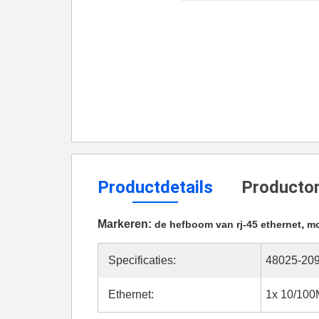
Productdetails
Productom
Markeren:
,
de hefboom van rj-45 ethernet
mo
Specificaties:
48025-20
Ethernet:
1x 10/10