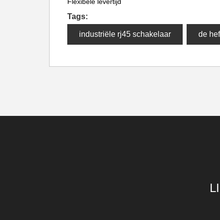
Flexibele levertijd
Tags:
industriële rj45 schakelaar
de hef
L