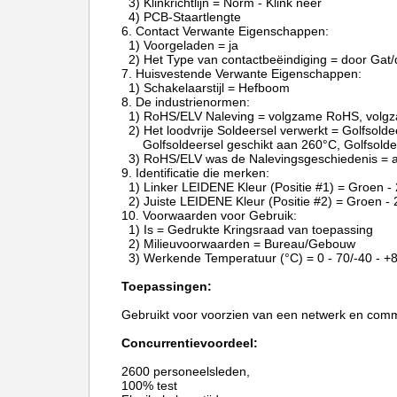
3) Klinkrichtlijn = Norm - Klink neer
4) PCB-Staartlengte
6.
Contact Verwante Eigenschappen:
1) Voorgeladen = ja
2) Het Type van contactbeëindiging = door Gat/
7.
Huisvestende Verwante Eigenschappen:
1) Schakelaarstijl = Hefboom
8.
De industrienormen:
1) RoHS/ELV Naleving = volgzame RoHS, volg
2) Het loodvrije Soldeersel verwerkt = Golfsolde
Golfsoldeersel geschikt aan 260°C, Golfsold
3) RoHS/ELV was de Nalevingsgeschiedenis = a
9.
Identificatie die merken:
1) Linker LEIDENE Kleur (Positie #1) = Groen 
2) Juiste LEIDENE Kleur (Positie #2) = Groen 
10.
Voorwaarden voor Gebruik:
1) Is = Gedrukte Kringsraad van toepassing
2) Milieuvoorwaarden = Bureau/Gebouw
3) Werkende Temperatuur (°C) = 0 - 70/-40 - +
Toepassingen:
Gebruikt voor voorzien van een netwerk en com
Concurrentievoordeel:
2600 personeelsleden,
100% test