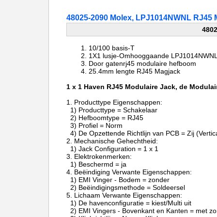
48025-2090 Molex, LPJ1014NWNL RJ45 M
4802
10/100 basis-T
1X1 lusje-Omhooggaande
LPJ1014NWNL 
Door gaten
rj45 modulaire hefboom
25.4mm lengte
RJ45 Magjack
1 x 1 Haven RJ45 Modulaire Jack, de Modula
1.
Producttype Eigensch
1) Producttype = Schakelaar
2) Hefboomtype = RJ45
3) Profiel = Norm
4) De Opzettende Richtlijn van PCB = Zij (Verti
2.
Mechanische Gehechtheid:
1) Jack Configuration = 1 x 1
3.
Elektrokenmerken:
1) Beschermd = ja
4.
Beëindiging Verwante Eigenschappen:
1) EMI Vinger - Bodem = zonder
2) Beëindigingsmethode = Soldeersel
5.
Lichaam Verwante Eigenschappen:
1) De havenconfiguratie = kiest/Multi uit
2) EMI Vingers - Bovenkant en Kanten = met z