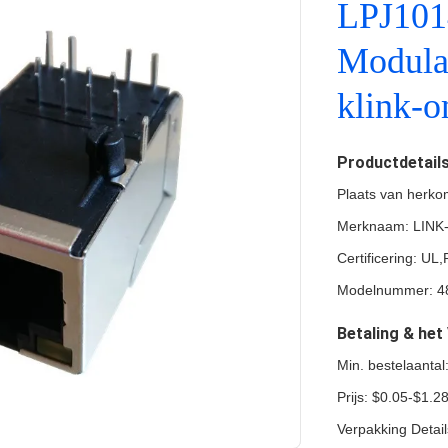
LPJ10
Modulai
klink-
Productdetail
Plaats van herko
Merknaam: LINK
Certificering: U
Modelnummer: 4
Betaling & he
Min. bestelaanta
Prijs: $0.05-$1.2
Verpakking Detai