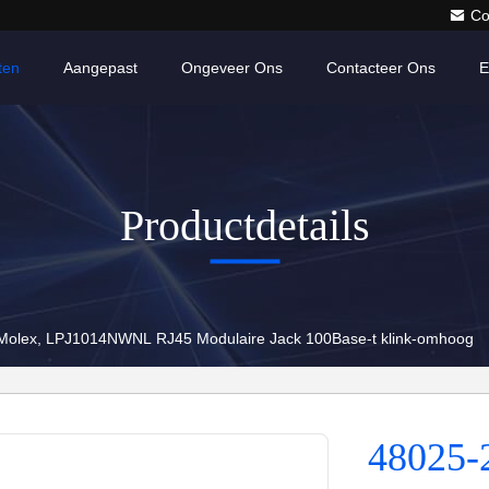
Co
ten
Aangepast
Ongeveer Ons
Contacteer Ons
E
Productdetails
Molex, LPJ1014NWNL RJ45 Modulaire Jack 100Base-t klink-omhoog
48025-