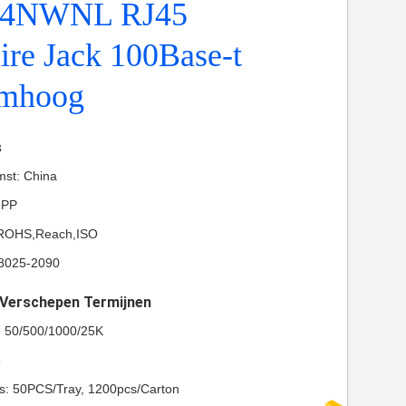
14NWNL RJ45
re Jack 100Base-t
omhoog
s
mst: China
-PP
L,ROHS,Reach,ISO
8025-2090
t Verschepen Termijnen
l: 50/500/1000/25K
8
ls: 50PCS/Tray, 1200pcs/Carton