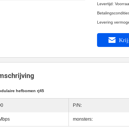
Levertijd: Voorra
Betalingsconditi
Levering vermog
Krij
schrijving
dulaire hefbomen rj45
90
P/N:
0Mbps
monsters: