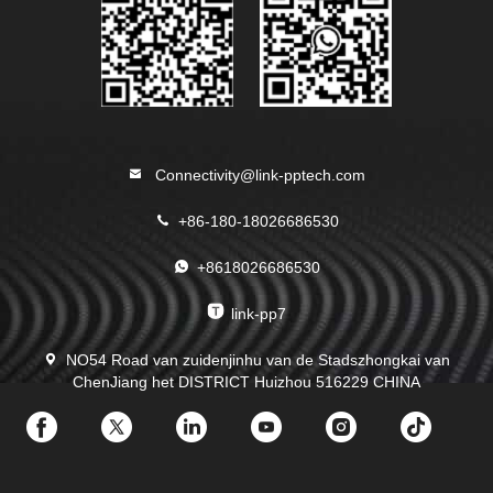
Connectivity@link-pptech.com
+86-180-18026686530
+8618026686530
link-pp7
NO54 Road van zuidenjinhu van de Stadszhongkai van
ChenJiang het DISTRICT Huizhou 516229 CHINA