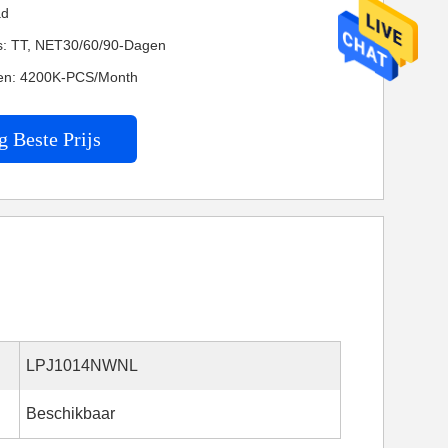
ad
es: TT, NET30/60/90-Dagen
en: 4200K-PCS/Month
g Beste Prijs
LPJ1014NWNL
Beschikbaar