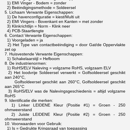
1) EMI Vinger - Bodem = zonder
2) Beëindigingsmethode = Soldeersel
5.
Lichaam Verwante Eigenschappen:
1) De havenconfiguratie = kiest/Multi uit
2) EMI Vingers - Bovenkant en Kanten = met zonder
3) Klinkrichtlijn = Norm - Klink neer
4) PCB-Staartlengte
6.
Contact Verwante Eigenschappen:
1) Voorgeladen = ja
2) Het Type van contactbeëindiging = door Gat/de Oppervlakte
zet op
7.
Huisvestende Verwante Eigenschappen:
1) Schakelaarstijl = Hefboom
8.
De industrienormen:
1) RoHS/ELV Naleving = volgzame RoHS, volgzaam ELV
2) Het loodvrije Soldeersel verwerkt = Golfsoldeersel geschikt
aan 240°C,
Golfsoldeersel geschikt aan 260°C, Golfsoldeersel geschikt
aan 265°C
3) RoHS/ELV was de Nalevingsgeschiedenis = altijd volgzame
RoHS
9.
Identificatie die merken:
1) Linker LEIDENE Kleur (Positie #1) = Groen - 250
ohmweerstand
2) Juiste LEIDENE Kleur (Positie #2) = Groen - 250
ohmweerstand
10.
Voorwaarden voor Gebruik:
1) Is = Gedrukte Kringsraad van toepassing