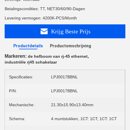
Betalingscondities: TT, NET30/60/90-Dagen
Levering vermogen: 4200K-PCS/Month
Krijg Beste Prijs
Productdetails
Productomschrijving
Markeren:
,
de hefboom van rj-45 ethernet
industriële rj45 schakelaar
Specificaties:
LPJ0017BBNL
P/N:
LPJ0017BBNL
Mechanische:
21.30x15.90x13.40mm
Schema:
4 muntstukken, 1CT: 1CT; 1CT: 1CT