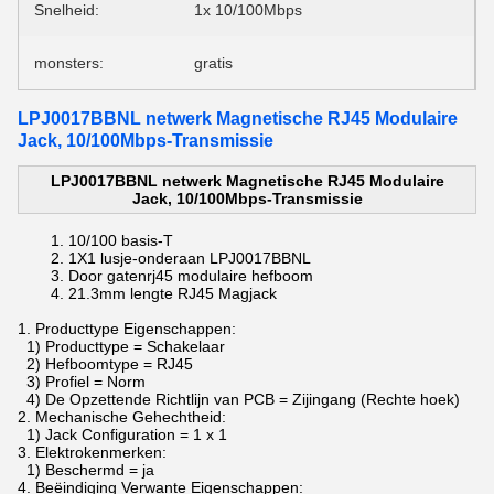
Snelheid:
1x 10/100Mbps
monsters:
gratis
LPJ0017BBNL netwerk Magnetische RJ45 Modulaire
Jack, 10/100Mbps-Transmissie
LPJ0017BBNL netwerk Magnetische RJ45 Modulaire
Jack, 10/100Mbps-Transmissie
10/100 basis-T
1X1 lusje-onderaan
LPJ0017BBNL
Door gaten
rj45 modulaire hefboom
21.3mm lengte
RJ45 Magjack
1.
Producttype Eigenschappen:
1) Producttype = Schakelaar
2) Hefboomtype = RJ45
3) Profiel = Norm
4) De Opzettende Richtlijn van PCB = Zijingang (Rechte hoek)
2.
Mechanische Gehechtheid:
1) Jack Configuration = 1 x 1
3.
Elektrokenmerken:
1) Beschermd = ja
4.
Beëindiging Verwante Eigenschappen: