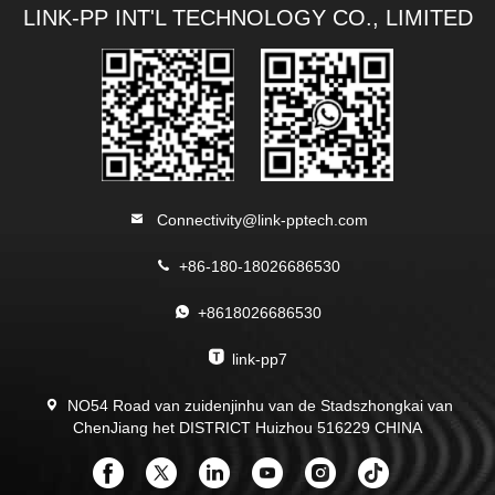
LINK-PP INT'L TECHNOLOGY CO., LIMITED
Connectivity@link-pptech.com
+86-180-18026686530
+8618026686530
link-pp7
NO54 Road van zuidenjinhu van de Stadszhongkai van
ChenJiang het DISTRICT Huizhou 516229 CHINA