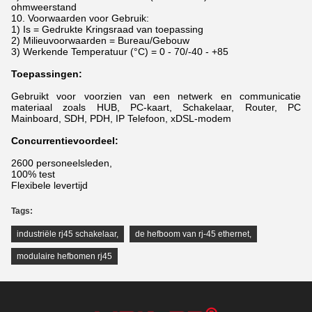
ohmweerstand
10. Voorwaarden voor Gebruik:
1) Is = Gedrukte Kringsraad van toepassing
2) Milieuvoorwaarden = Bureau/Gebouw
3) Werkende Temperatuur (°C) = 0 - 70/-40 - +85
Toepassingen:
Gebruikt voor voorzien van een netwerk en communicatie
materiaal zoals HUB, PC-kaart, Schakelaar, Router, PC
Mainboard, SDH, PDH, IP Telefoon, xDSL-modem
Concurrentievoordeel:
2600 personeelsleden,
100% test
Flexibele levertijd
Tags:
industriële rj45 schakelaar
,
de hefboom van rj-45 ethernet
,
modulaire hefbomen rj45