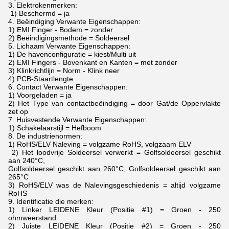
3. Elektrokenmerken:
1) Beschermd = ja
4. Beëindiging Verwante Eigenschappen:
1) EMI Finger - Bodem = zonder
2) Beëindigingsmethode = Soldeersel
5. Lichaam Verwante Eigenschappen:
1) De havenconfiguratie = kiest/Multi uit
2) EMI Fingers - Bovenkant en Kanten = met zonder
3) Klinkrichtlijn = Norm - Klink neer
4) PCB-Staartlengte
6. Contact Verwante Eigenschappen:
1) Voorgeladen = ja
2) Het Type van contactbeëindiging = door Gat/de Oppervlakte
zet op
7. Huisvestende Verwante Eigenschappen:
1) Schakelaarstijl = Hefboom
8. De industrienormen:
1) RoHS/ELV Naleving = volgzame RoHS, volgzaam ELV
2) Het loodvrije Soldeersel verwerkt = Golfsoldeersel geschikt
aan 240°C,
Golfsoldeersel geschikt aan 260°C, Golfsoldeersel geschikt aan
265°C
3) RoHS/ELV was de Nalevingsgeschiedenis = altijd volgzame
RoHS
9. Identificatie die merken:
1) Linker LEIDENE Kleur (Positie #1) = Groen - 250
ohmweerstand
2) Juiste LEIDENE Kleur (Positie #2) = Groen - 250