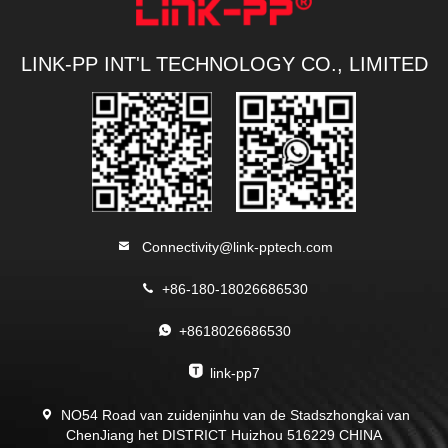
LINK-PP INT'L TECHNOLOGY CO., LIMITED
Connectivity@link-pptech.com
+86-180-18026686530
+8618026686530
link-pp7
NO54 Road van zuidenjinhu van de Stadszhongkai van
ChenJiang het DISTRICT Huizhou 516229 CHINA