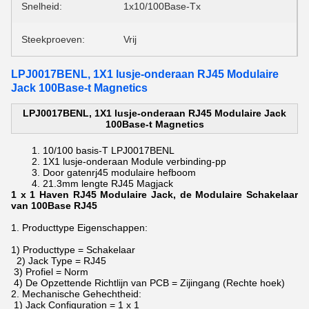
Snelheid:
1x10/100Base-Tx
Steekproeven:
Vrij
LPJ0017BENL, 1X1 lusje-onderaan RJ45 Modulaire
Jack 100Base-t Magnetics
LPJ0017BENL, 1X1 lusje-onderaan RJ45 Modulaire Jack
100Base-t Magnetics
10/100 basis-T
LPJ0017BENL
1X1 lusje-onderaan Module verbinding-pp
Door gaten
rj45 modulaire hefboom
21.3mm lengte
RJ45 Magjack
1 x 1 Haven RJ45 Modulaire Jack, de Modulaire Schakelaar
van 100Base RJ45
1.
Producttype Eigenschappen:
1) Producttype = Schakelaar
2) Jack Type = RJ45
3) Profiel = Norm
4) De Opzettende Richtlijn van PCB = Zijingang (Rechte hoek)
2. Mechanische Gehechtheid:
1) Jack Configuration = 1 x 1