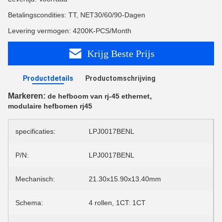
Betalingscondities: TT, NET30/60/90-Dagen
Levering vermogen: 4200K-PCS/Month
Krijg Beste Prijs
Productdetails
Productomschrijving
Markeren:
,
de hefboom van rj-45 ethernet
modulaire hefbomen rj45
specificaties:
LPJ0017BENL
P/N:
LPJ0017BENL
Mechanisch:
21.30x15.90x13.40mm
Schema:
4 rollen, 1CT: 1CT