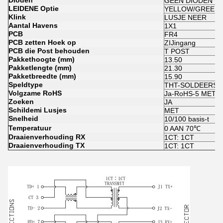
Dioden
GEEN DIODEN
LEIDENE Optie
YELLOW/GREEN
Klink
LUSJE NEER
Aantal Havens
1X1
PCB
FR4
PCB zetten Hoek op
ZIJingang
PCB die Post behouden
T POST
Pakkethoogte (mm)
13.50
Pakketlengte (mm)
21.30
Pakketbreedte (mm)
15.90
Speldtype
THT-SOLDEERSE
Volgzame RoHS
Ja-RoHS-5 MET LO
Zoeken
JA
Schildemi Lusjes
MET
Snelheid
10/100 basis-t
Temperatuur
0 AAN 70℃
Draaienverhouding RX
1CT: 1CT
Draaienverhouding TX
1CT: 1CT