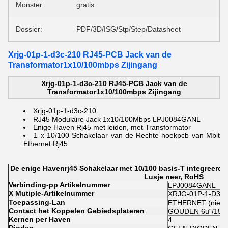
Monster:
gratis
Dossier:
PDF/3D/ISG/Stp/Step/Datasheet
Xrjg-01p-1-d3c-210 RJ45-PCB Jack van de
Transformator1x10/100mbps Zijingang
Xrjg-01p-1-d3c-210 RJ45-PCB Jack van de
Transformator1x10/100mbps Zijingang
Xrjg-01p-1-d3c-210
RJ45 Modulaire Jack 1x10/100Mbps LPJ0084GANL
Enige Haven Rj45 met leiden, met Transformator
1 x 10/100 Schakelaar van de Rechte hoekpcb van Mbit
Ethernet Rj45
De enige Havenrj45 Schakelaar met 10/100 basis-T integreerde
Lusje neer, RoHS
Verbinding-pp Artikelnummer
LPJ0084GANL
X Mutiple-Artikelnummer
XRJG-01P-1-D3C-
Toepassing-Lan
ETHERNET (niet 
Contact het Koppelen Gebiedsplateren
GOUDEN 6u“/15u“
Kernen per Haven
4