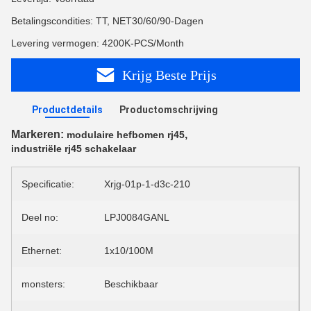
Betalingscondities: TT, NET30/60/90-Dagen
Levering vermogen: 4200K-PCS/Month
Krijg Beste Prijs
Productdetails
Productomschrijving
Markeren:
,
modulaire hefbomen rj45
industriële rj45 schakelaar
Specificatie:
Xrjg-01p-1-d3c-210
Deel no:
LPJ0084GANL
Ethernet:
1x10/100M
monsters:
Beschikbaar