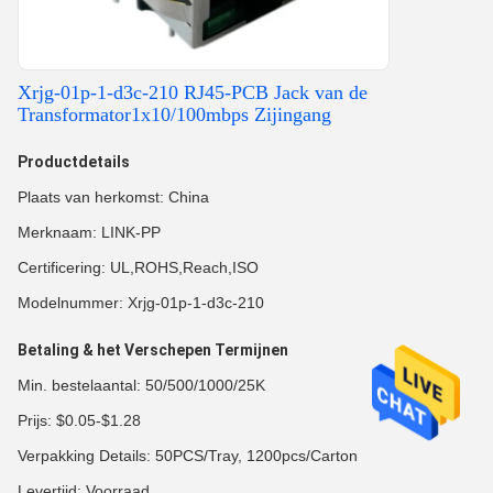
Xrjg-01p-1-d3c-210 RJ45-PCB Jack van de
Transformator1x10/100mbps Zijingang
Productdetails
Plaats van herkomst: China
Merknaam: LINK-PP
Certificering: UL,ROHS,Reach,ISO
Modelnummer: Xrjg-01p-1-d3c-210
Betaling & het Verschepen Termijnen
Min. bestelaantal: 50/500/1000/25K
Prijs: $0.05-$1.28
Verpakking Details: 50PCS/Tray, 1200pcs/Carton
Levertijd: Voorraad