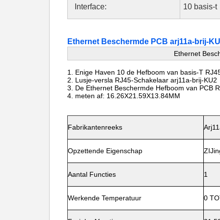
Interface:
10 basis-t
Ethernet Beschermde PCB arj11a-brij-K
Ethernet Besc
1.
Enige Haven 10 de Hefboom van basis-T RJ4
2. Lusje-versla RJ45-Schakelaar
arj11a-brij-KU2
3. De Ethernet Beschermde Hefboom van PCB 
4.
meten af: 16.26X21.59X13.84MM
Fabrikantenreeks
Arj11
Opzettende Eigenschap
ZIJi
Aantal Functies
1
Werkende Temperatuur
0 TO