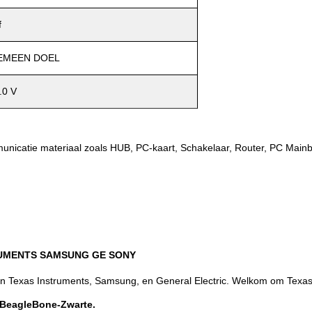
f
EMEEN DOEL
.0 V
municatie materiaal zoals HUB, PC-kaart, Schakelaar, Router, PC Ma
RUMENTS SAMSUNG GE SONY
van Texas Instruments, Samsung, en General Electric. Welkom om Texas
BeagleBone-Zwarte.