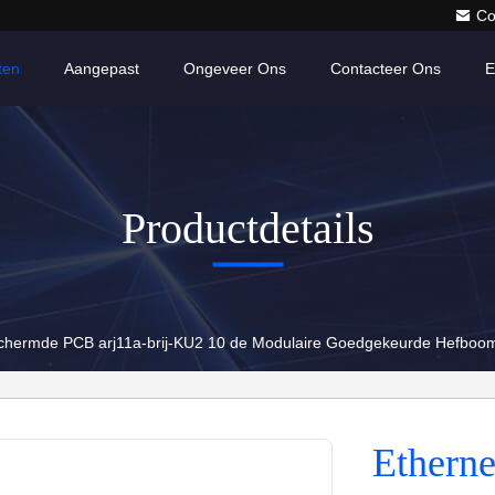
Co
ten
Aangepast
Ongeveer Ons
Contacteer Ons
E
Productdetails
chermde PCB arj11a-brij-KU2 10 de Modulaire Goedgekeurde Hefboo
Ethern