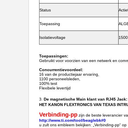
Status
Actie
Toepassing
ALG
Isolatievoltage
1500
Toepassingen:
Gebruikt voor voorzien van een netwerk en com
Concurrentievoordeel:
16 van de productiejaar ervaring,
1100 personeelsleden,
100% test
Flexibele levertijd
3.
De magnetische Main klant
van
RJ45 Jack:
HET KANON FLEXTRONICS VAN TEXAS INT
Verbinding-pp
zijn de beste leverancier 
http://www.ti.com/tool/beaglebk#0
u zult ons embleem bekijken: „Verbinding-pp“ op