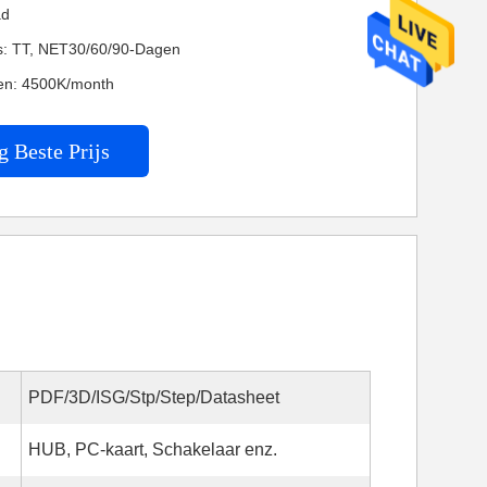
ad
es: TT, NET30/60/90-Dagen
en: 4500K/month
g Beste Prijs
PDF/3D/ISG/Stp/Step/Datasheet
HUB, PC-kaart, Schakelaar enz.