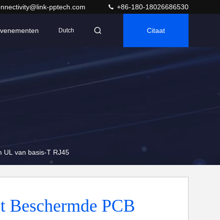
nnectivity@link-pptech.com
+86-180-18026686530
venementen
Citaat
Dutch
m UL van basis-T RJ45
et Beschermde PCB