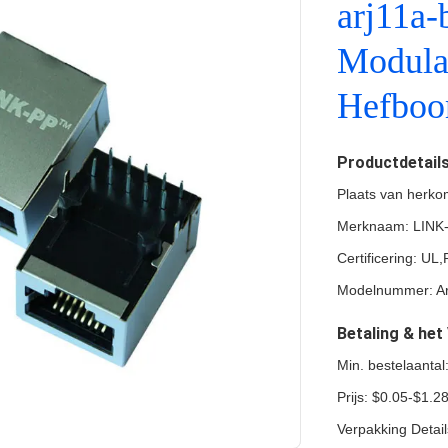
arj11a-
Modula
Hefboo
Productdetail
Plaats van herko
Merknaam: LINK
Certificering: U
Modelnummer: Ar
Betaling & he
Min. bestelaanta
Prijs: $0.05-$1.2
Verpakking Detai