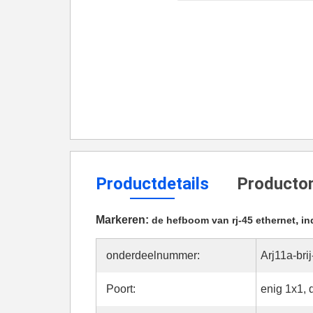
Productdetails
Productom
Markeren:
,
de hefboom van rj-45 ethernet
in
onderdeelnummer:
Arj11a-bri
Poort:
enig 1x1,