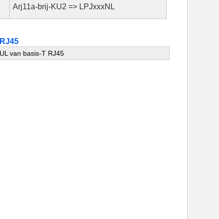
Arj11a-brij-KU2 => LPJxxxNL
 RJ45
UL van basis-T RJ45