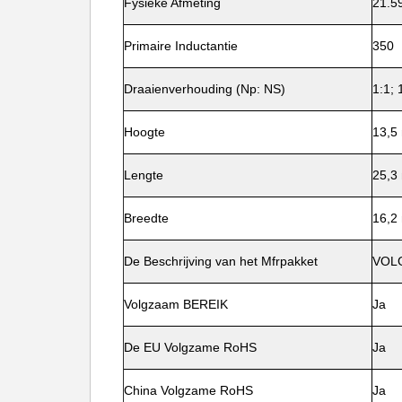
Fysieke Afmeting
21.5
Primaire Inductantie
350
Draaienverhouding (Np: NS)
1:1; 
Hoogte
13,5
Lengte
25,3
Breedte
16,2
De Beschrijving van het Mfrpakket
VOL
Volgzaam BEREIK
Ja
De EU Volgzame RoHS
Ja
China Volgzame RoHS
Ja