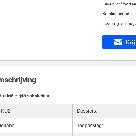
Levertijd: Voorra
Betalingsconditi
Levering vermog
Krij
schrijving
dustriële rj45 schakelaar
j-KU2
Dossiers:
 douane
Toepassing: