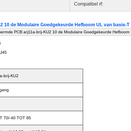
Compatibel rf:
U2 10 de Modulaire Goedgekeurde Hefboom UL van basis-T
hermde PCB arj11a-brij-KU2 10 de Modulaire Goedgekeurde Hefboom 
5
RJ45
a-brij-KU2
ngang
T 70/-40 TOT 85