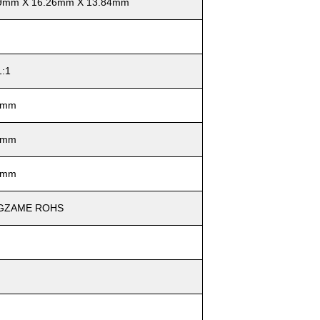
9mm X 16.26mm X 13.84mm
1:1
 mm
 mm
 mm
GZAME ROHS