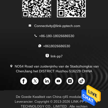
Connectivity@link-pptech.com
+86-180-18026686530
+8618026686530
link-pp7
NO54 Road van zuidenjinhu van de Stadszhongkai van
ChenJiang het DISTRICT Huizhou 516229 CHINA
De Goede Kwaliteit van China rj45 modulaire Jack
Leverancier. Copyright © 2013-2026 LINK-PP INT'L
TECHNOLOGY CO., LIMITED . Alle rechten