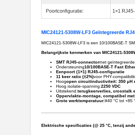
Poortconfiguratie:
1×1 RJ45-
MIC24121-5308W-LF3 Geïntegreerde RJ4
MIC24121-5308W-LF3 is een 10/100BASE-T SMT R
Belangrijkste kenmerken van MIC24121-530
SMT RJ45-connector
met geïntegreerd
Ondersteuning
10/100BASE-T Fast Ethe
Eenpoort (1×1) RJ45-configuratie
11 keer ratio (±2%)
voor PHY-compatibilit
Hoog
open circuitinductiviteit: 350 μH 
Hoog isolatie-spanning:
2250 VDC
Uitstekend.
terugkeerverlies, crosstal
Oppervlakte-montage, compatibel met
Grote werktemperatuur:
¥40 °C tot +85 
Elektrische specificaties (@ 25 °C, tenzij and