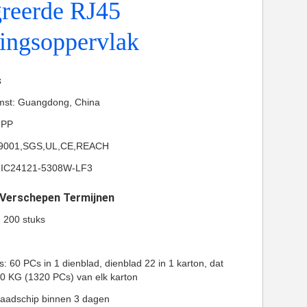
greerde RJ45
ingsoppervlak
s
omst: Guangdong, China
-PP
ISO9001,SGS,UL,CE,REACH
MIC24121-5308W-LF3
t Verschepen Termijnen
: 200 stuks
s: 60 PCs in 1 dienblad, dienblad 22 in 1 karton, dat
10 KG (1320 PCs) van elk karton
rraadschip binnen 3 dagen