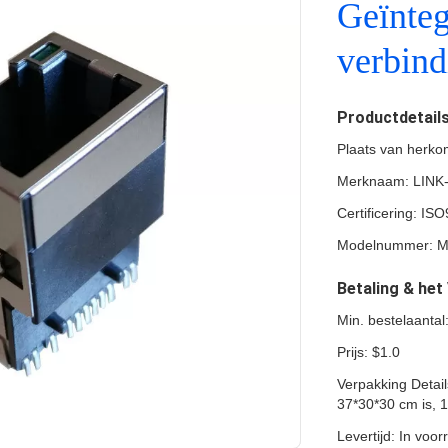
Geïnte
verbind
Productdetail
Plaats van herk
Merknaam: LINK
Certificering: 
Modelnummer: 
Betaling & he
Min. bestelaantal
Prijs: $1.0
Verpakking Detail
37*30*30 cm is, 
Levertijd: In voo