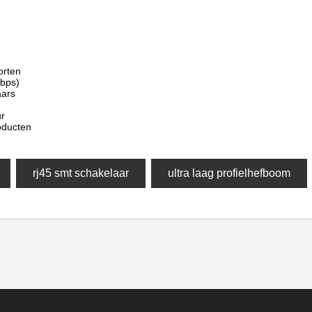
orten
Mbps)
aars
ur
oducten
rj45 smt schakelaar
ultra laag profielhefboom