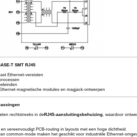
0BASE-T SMT RJ45
st Ethernet-vereisten
eprocessen
oeleinden
n Ethernet-magnetische modules en magjack-ontwerpen
passingen
en rechtstreeks in de
RJ45-aansluitingsbehuizing
, waardoor ontwe
MI en vereenvoudigt PCB-routing in layouts met een hoge dichtheid.
g van common-mode maken het geschikt voor industriële Ethernet-omge