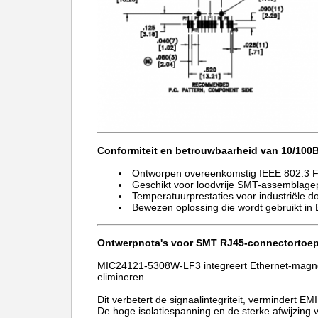
Conformiteit en betrouwbaarheid van 10/10
Ontworpen overeenkomstig IEEE 802.3 Fa
Geschikt voor loodvrije SMT-assemblag
Temperatuurprestaties voor industriële d
Bewezen oplossing die wordt gebruikt i
Ontwerpnota's voor SMT RJ45-connectortoe
MIC24121-5308W-LF3 integreert Ethernet-magnet
elimineren.
Dit verbetert de signaalintegriteit, vermindert E
De hoge isolatiespanning en de sterke afwijzin