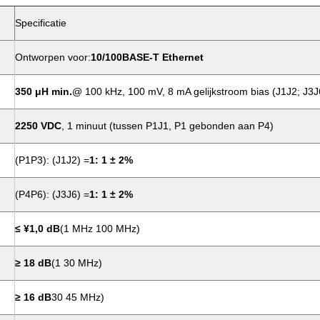
Specificatie
Ontworpen voor:
10/100BASE-T Ethernet
350 μH min.
@ 100 kHz, 100 mV, 8 mA gelijkstroom bias (J1J2; J3J
2250 VDC
, 1 minuut (tussen P1J1, P1 gebonden aan P4)
(P1P3): (J1J2) =
1: 1 ± 2%
(P4P6): (J3J6) =
1: 1 ± 2%
≤ ¥1,0 dB
(1 MHz 100 MHz)
≥ 18 dB
(1 30 MHz)
≥ 16 dB
30 45 MHz)