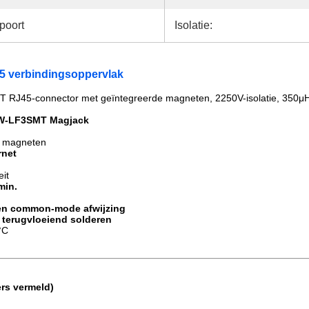
poort
Isolatie:
5 verbindingsoppervlak
J45-connector met geïntegreerde magneten, 2250V-isolatie, 350μH
8W-LF3
SMT Magjack
e magneten
rnet
eit
min.
k en common-mode afwijzing
 terugvloeiend solderen
°C
ers vermeld)