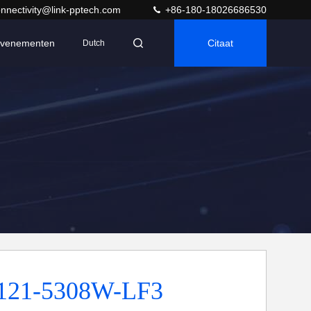
nnectivity@link-pptech.com
+86-180-18026686530
venementen
Citaat
Dutch
121-5308W-LF3