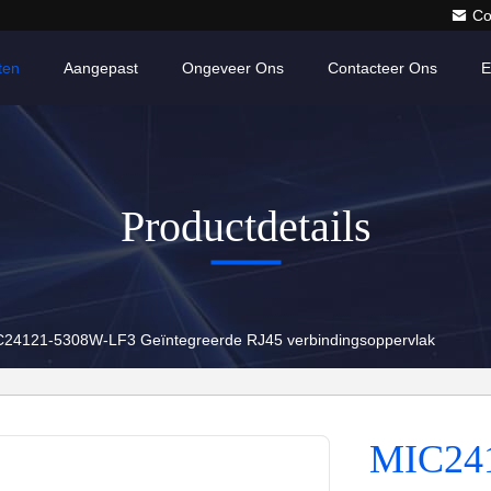
Co
ten
Aangepast
Ongeveer Ons
Contacteer Ons
E
Productdetails
24121-5308W-LF3 Geïntegreerde RJ45 verbindingsoppervlak
MIC24