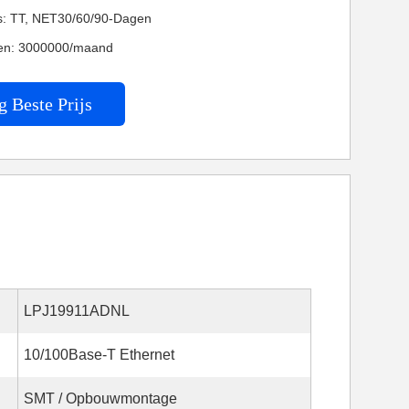
es: TT, NET30/60/90-Dagen
en: 3000000/maand
g Beste Prijs
LPJ19911ADNL
10/100Base-T Ethernet
SMT / Opbouwmontage