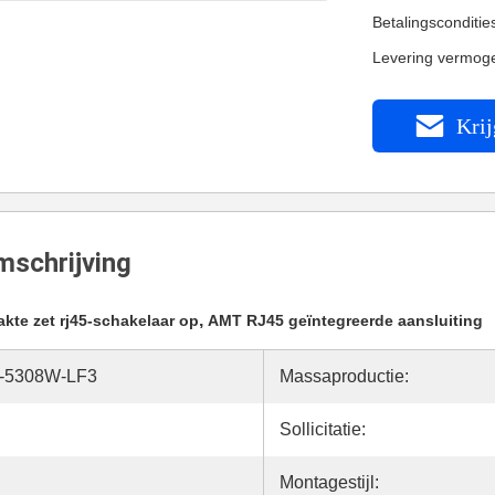
Betalingsconditi
Levering vermog
Krij
schrijving
,
akte zet rj45-schakelaar op
AMT RJ45 geïntegreerde aansluiting
-5308W-LF3
Massaproductie:
Sollicitatie:
Montagestijl: