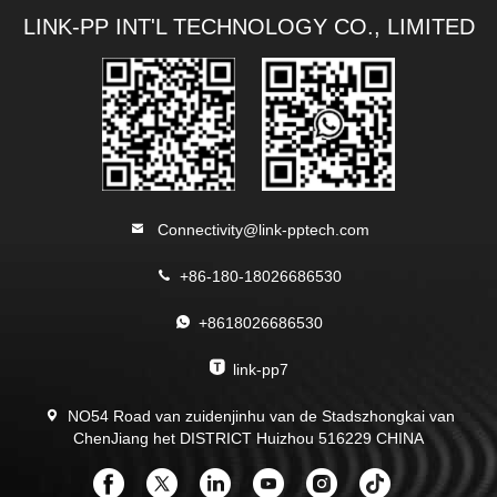
LINK-PP INT'L TECHNOLOGY CO., LIMITED
Connectivity@link-pptech.com
+86-180-18026686530
+8618026686530
link-pp7
NO54 Road van zuidenjinhu van de Stadszhongkai van
ChenJiang het DISTRICT Huizhou 516229 CHINA