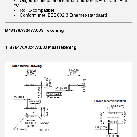
Uitgebreid industrieel temperatuurbereik −40 °C tot +85
°C
RoHS-compatibel
Conform met IEEE 802.3 Ethernet-standaard
B78476A8247A003 Tekening
1. B78476A8247A003 Maattekening