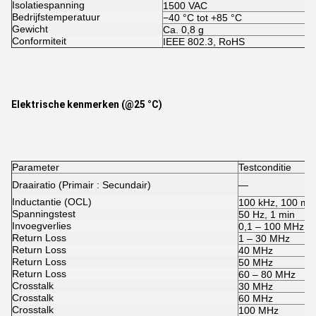
Isolatiespanning
1500 VAC
Bedrijfstemperatuur
−40 °C tot +85 °C
Gewicht
Ca. 0,8 g
Conformiteit
IEEE 802.3, RoHS
Elektrische kenmerken (@25 °C)
Parameter
Testconditie
Draairatio (Primair : Secundair)
—
Inductantie (OCL)
100 kHz, 100 mV
Spanningstest
50 Hz, 1 min
Invoegverlies
0,1 – 100 MHz
Return Loss
1 – 30 MHz
Return Loss
40 MHz
Return Loss
50 MHz
Return Loss
60 – 80 MHz
Crosstalk
30 MHz
Crosstalk
60 MHz
Crosstalk
100 MHz