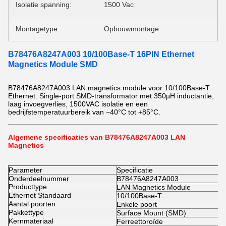
Isolatie spanning:
1500 Vac
Montagetype:
Opbouwmontage
B78476A8247A003 10/100Base-T 16PIN Ethernet
Magnetics Module SMD
B78476A8247A003 LAN magnetics module voor 10/100Base-T
Ethernet. Single-port SMD-transformator met 350µH inductantie,
laag invoegverlies, 1500VAC isolatie en een
bedrijfstemperatuurbereik van −40°C tot +85°C.
Algemene specificaties van B78476A8247A003 LAN
Magnetics
Parameter
Specificatie
Onderdeelnummer
B78476A8247A003
Producttype
LAN Magnetics Module
Ethernet Standaard
10/100Base-T
Aantal poorten
Enkele poort
Pakkettype
Surface Mount (SMD)
Kernmateriaal
Ferreettoroïde