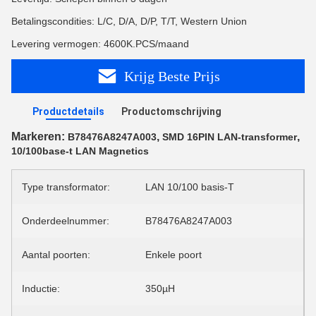
Betalingscondities: L/C, D/A, D/P, T/T, Western Union
Levering vermogen: 4600K.PCS/maand
Krijg Beste Prijs
Productdetails
Productomschrijving
Markeren:
,
,
B78476A8247A003
SMD 16PIN LAN-transformer
10/100base-t LAN Magnetics
Type transformator:
LAN 10/100 basis-T
Onderdeelnummer:
B78476A8247A003
Aantal poorten:
Enkele poort
Inductie:
350µH