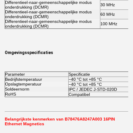
Differentieel-naar-gemeenschappelijke modus
30 MHz
onderdrukking (DCMR)
Differentieel-naar-gemeenschappelijke modus
60 MHz
onderdrukking (DCMR)
Differentieel-naar-gemeenschappelijke modus
100 MHz
onderdrukking (DCMR)
Omgevingsspecificaties
Parameter
Specificatie
Bedrijfstemperatuur
−40 °C tot +85 °C
Opslagtemperatuur
−40 °C tot +85 °C
Soldeernorm
IPC / JEDEC J-STD-020D
RoHS
Compatibel
Belangrijkste kenmerken van B78476A8247A003 16PIN
Ethernet Magnetics