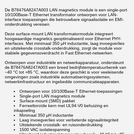
De B78476A8247A003 LAN magnetics module is een single-port
10/100Base-T Ethernet transformator ontworpen voor LAN-
interface toepassingen die betrouwbare signaalisolatie en EMI-
onderdrukking vereisen.
Deze surface-mount LAN transformatormodule integreert
hoogwaardige magnetics geoptimaliseerd voor Ethernet PHY-
interfaces. Met minimaal 350 µH inductantie, laag invoegverlies
en uitstekende crosstalk-onderdrukking, zorgt de module voor
stabiele gegevensoverdracht in Fast Ethernet-netwerken.
Ontworpen voor industriële en netwerkapparatuur, ondersteunt
de B78476A8247A003 een breed bedrijfstemperatuurbereik van
−40 °C tot +85 °C, waardoor deze geschikt is voor veeleisende
omgevingen zoals industriële automatiseringssystemen,
netwerkinfrastructuur en ingebedde communicatieapparaten.
Ontworpen voor 10/100Base-T Ethernet-toepassingen
Single-port LAN magnetics module
Surface-mount (SMD) pakket
Ferreettoroïde kern met UL94-V0 behuizing en
inkapseling
Minimaal 350 µH inductantie
Laag invoegverlies voor verbeterde signaalintegriteit
Uitstekende crosstalk- en ruisonderdrukking
1500 VAC isolatiespanning