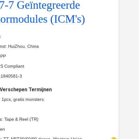
7-7 Geïntegreerde
tormodules (ICM's)
s
mst: HuiZhou, China
-PP
HS Compliant
-1840581-3
t Verschepen Termijnen
: 1pcs, gratis monsters.
s: Tape & Reel (TR)
gen