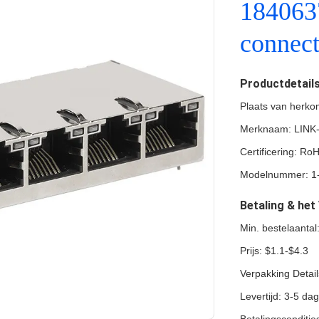
184063
connec
Productdetail
Plaats van herko
Merknaam: LINK
Certificering: Ro
Modelnummer: 1
Betaling & he
Min. bestelaantal
Prijs: $1.1-$4.3
Verpakking Detail
Levertijd: 3-5 da