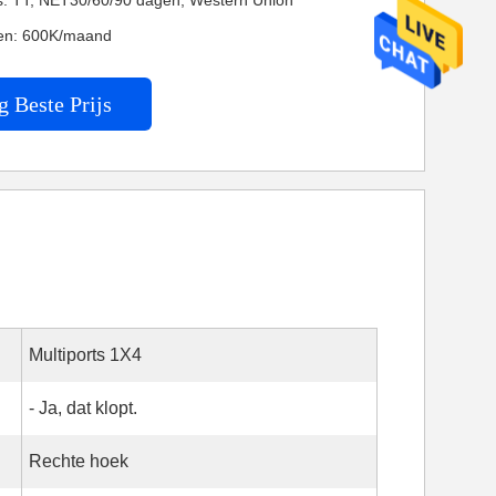
es: TT, NET30/60/90 dagen, Western Union
en: 600K/maand
g Beste Prijs
Multiports 1X4
- Ja, dat klopt.
Rechte hoek