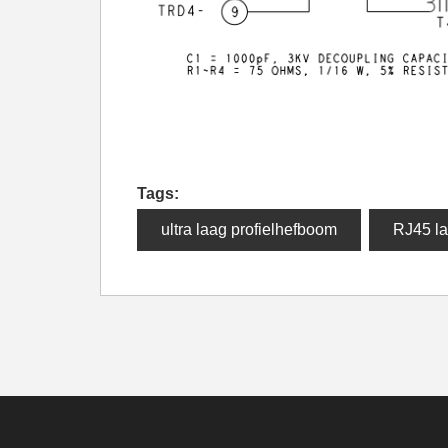
Tags:
ultra laag profielhefboom
RJ45 la