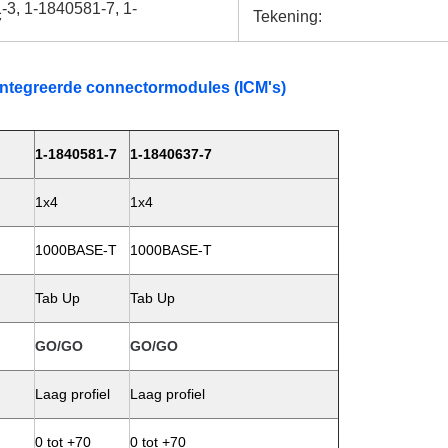
-3, 1-1840581-7, 1-
Tekening:
7
ïntegreerde connectormodules (ICM's)
1-1840581-7
1-1840637-7
1x4
1x4
1000BASE-T
1000BASE-T
Tab Up
Tab Up
GO/GO
GO/GO
Laag profiel
Laag profiel
0 tot +70
0 tot +70