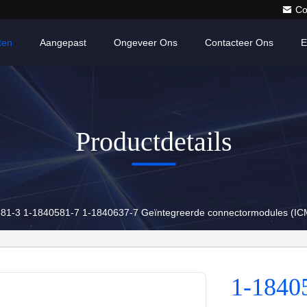
Co
ten
Aangepast
Ongeveer Ons
Contacteer Ons
E
Productdetails
81-3 1-1840581-7 1-1840637-7 Geïntegreerde connectormodules (IC
1-1840