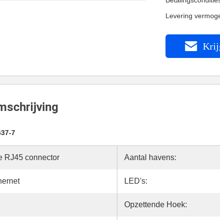
Betalingsconditi
Levering vermog
Krij
schrijving
637-7
le RJ45 connector
Aantal havens:
hernet
LED's:
Opzettende Hoek: