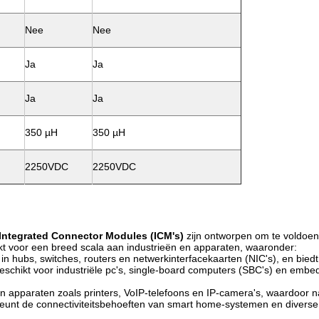
Nee
Nee
Ja
Ja
Ja
Ja
350 µH
350 µH
2250VDC
2250VDC
 Integrated Connector Modules (ICM's)
zijn ontworpen om te voldoe
 voor een breed scala aan industrieën en apparaten, waaronder:
 in hubs, switches, routers en netwerkinterfacekaarten (NIC's), en bied
eschikt voor industriële pc's, single-board computers (SBC's) en em
n apparaten zoals printers, VoIP-telefoons en IP-camera's, waardoor
eunt de connectiviteitsbehoeften van smart home-systemen en diverse 