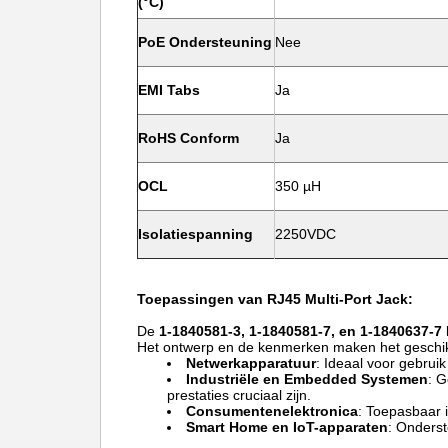
(°C)
PoE Ondersteuning
Nee
EMI Tabs
Ja
RoHS Conform
Ja
OCL
350 µH
Isolatiespanning
2250VDC
Toepassingen van RJ45 Multi-Port Jack:
De
1-1840581-3,
1-1840581-7, en 1-1840637-7
Het ontwerp en de kenmerken maken het geschikt
Netwerkapparatuur
:
Ideaal voor gebruik
Industriële en Embedded Systemen
:
G
prestaties cruciaal zijn.
Consumentenelektronica
:
Toepasbaar i
Smart Home en IoT-apparaten
:
Onderst