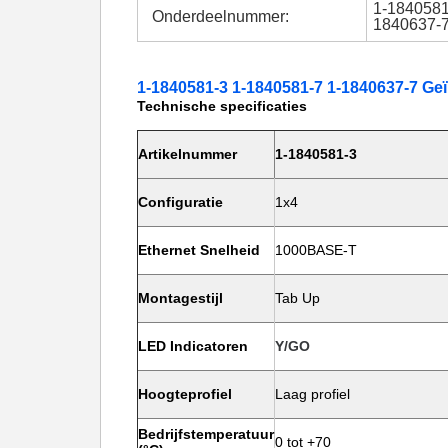
1-1840581
Onderdeelnummer:
1840637-
1-1840581-3 1-1840581-7 1-1840637-7 Ge
Technische specificaties
Artikelnummer
1-1840581-3
Configuratie
1x4
Ethernet Snelheid
1000BASE-T
Montagestijl
Tab Up
LED Indicatoren
Y/GO
Hoogteprofiel
Laag profiel
Bedrijfstemperatuur
0 tot +70