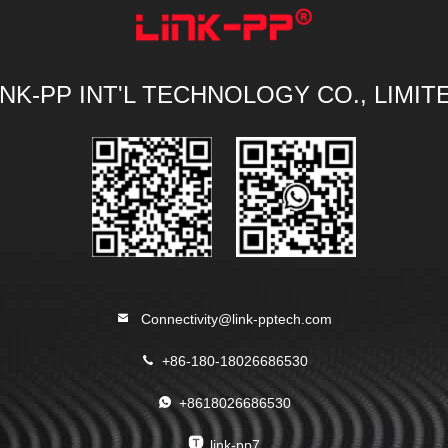
INK-PP INT'L TECHNOLOGY CO., LIMIT
Connectivity@link-pptech.com
+86-180-18026686530
+8618026686530
link-pp7