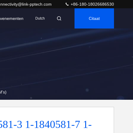
nnectivity@link-pptech.com
+86-180-18026686530
venementen
Citaat
Dutch
M's)
581-3 1-1840581-7 1-