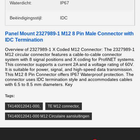
Waterdicht:
IP67
Beëindigingsstijl:
IDC
Panel Mount 2327989-1 M12 8 Pin Male Connector with
IDC Termination
Overview of 2327989-1 X Coded M12 Connector: The 2327989-1
M12 circular connector features a cable-to-cable connector
system with 8 signal positions and X coding for ProfiNET systems.
This connector supports a current 2A and a voltage rating of 60V.
It is suitable for power, signal, and high-speed data transmission.
This M12 8 Pin Connector offers IP67 Waterproof protection. The
connector uses IDC termination style and accommodates cables
with 6.5 to 8.5 mm diameters. Key
Tags:
T4140012041-000
,
TE M12 connector
,
T4140012041-000 M12 Circulaire aansluitingen