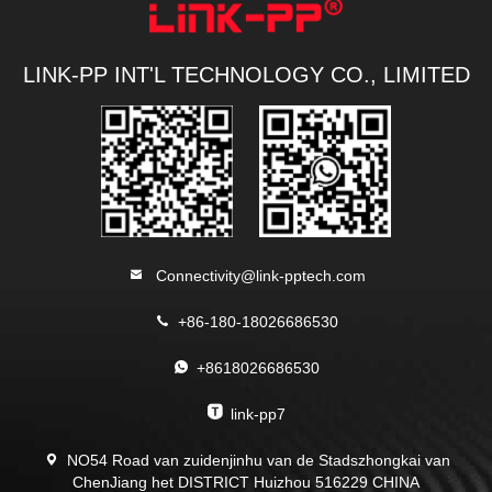
LINK-PP INT'L TECHNOLOGY CO., LIMITED
Connectivity@link-pptech.com
+86-180-18026686530
+8618026686530
link-pp7
NO54 Road van zuidenjinhu van de Stadszhongkai van
ChenJiang het DISTRICT Huizhou 516229 CHINA