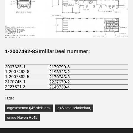
1-2007492-8
S
Imillar
Deel nummer:
2007625-1
2170790-3
1-2007492-8
2198325-2
1-2007562-5
2170745-3
2170745-1
2227670-2
2227671-3
2149730-4
Tags:
afgeschermd rj45 stekkers
,
rj45 smd schakelaar
,
enige Haven RJ45