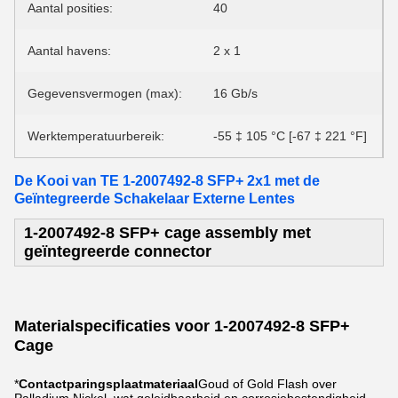
Aantal posities:
40
Aantal havens:
2 x 1
Gegevensvermogen (max):
16 Gb/s
Werktemperatuurbereik:
-55 ‡ 105 °C [-67 ‡ 221 °F]
De Kooi van TE 1-2007492-8 SFP+ 2x1 met de
Geïntegreerde Schakelaar Externe Lentes
1-2007492-8 SFP+ cage assembly met
geïntegreerde connector
Materialspecificaties voor 1-2007492-8 SFP+
Cage
*
Contactparingsplaatmateriaal
Goud of Gold Flash over