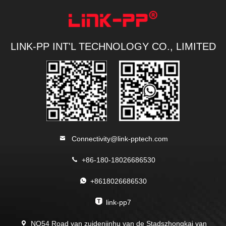
LINK-PP INT'L TECHNOLOGY CO., LIMITED
Connectivity@link-pptech.com
+86-180-18026686530
+8618026686530
link-pp7
NO54 Road van zuidenjinhu van de Stadszhongkai van