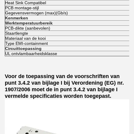
Heat Sink Compatibel
-
PCB montage-stijl
D
Gegevensvermogen (max)
(Gb/s)
1
Kenmerken
E
Werktemperatuurbereik
-
PCB-dikte (aanbevolen)
1
Staartlengte
3
Materiaal van de kooi
N
Type EMI-containment
E
Circuittoepassing
S
UL ontvlambaarheidsklasse
U
Voor de toepassing van de voorschriften van
punt 3.4.2 van bijlage I bij Verordening (EG) nr.
1907/2006 moet de in punt 3.4.2 van bijlage I
vermelde specificaties worden toegepast.