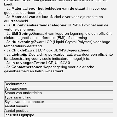
Palladium Nickel, wat geleidbaarheid en corrosiebestendigheid
biedt.
- Ja.
Materiaal voor het bekleden van de staart:
Tin voor een
goede soldeerbaarheid.
- Ja.
Materiaal van de kooi:
Nickel zilver voor zijn sterkte en
duurzaamheid.
- Ja.
UL ontvlambaarheidscategorie:
UL 94V-0 voldoet aan de
veiligheidsnormen.
- Ja.
EMI Spring:
Gemaakt van koperen legering, die een efficiënt
elektromagnetisch interferentie (EMI) afscherming.
- Ja.
Huisvesting:
Zwart LCP (Liquid Crystal Polymer) voor hoge
temperatuurweerstand.
- Ja.
Chicklet:
Zwart LCP, ook UL 94V-0-gegradeerd.
- Ja.
Lichtpijp:
Doorzichtig polycarbonaat, waardoor een efficiënte
lichtdoorstraling voor visuele indicatoren mogelijk is.
- Ja.
In te voegen
Zwarte LCP, UL 94V-0.
- Ja.
Contactpersonen:
Koperlegering voor elektrische
geleidbaarheid en betrouwbaarheid.
Deelnummer
1
Vervaardiging
L
Status van onderdelen
A
Type aansluiting
S
Stylus van de connector
O
Aantal havens
2
Aantal posities
4
Inclusief Lightpipe
-