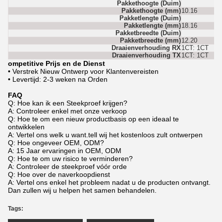
Pakkethoogte (Duim)
Pakkethoogte (mm)
10.16
Pakketlengte (Duim)
Pakketlengte (mm)
18.16
Pakketbreedte (Duim)
Pakketbreedte (mm)
12.20
Draaienverhouding RX
1CT: 1CT
Draaienverhouding TX
1CT: 1CT
ompetitive Prijs en de Dienst
• Verstrek Nieuw Ontwerp voor Klantenvereisten
• Levertijd: 2-3 weken na Orden
FAQ
Q: Hoe kan ik een Steekproef krijgen?
A: Controleer enkel met onze verkoop
Q: Hoe te om een nieuw productbasis op een ideaal te
ontwikkelen
A: Vertel ons welk u want.tell wij het kostenloos zult ontwerpen
Q: Hoe ongeveer OEM, ODM?
A: 15 Jaar ervaringen in OEM, ODM
Q: Hoe te om uw risico te verminderen?
A: Controleer de steekproef vóór orde
Q: Hoe over de naverkoopdienst
A: Vertel ons enkel het probleem nadat u de producten ontvangt.
Dan zullen wij u helpen het samen behandelen.
Tags: