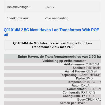
Isolatievoltage::
1500V
Steekproeven:
vrije aanbieding
QJ1014M 2.5G kiest Haven Lan Transformer With POE
uit
QJ1014M de Modules basis-t van Single Port Lan
Transformer 2.5G met POE
Enige Haven, de Transformatormodules van 2.5G basis
Verbinding-pp Artikelnummer
-
Artikelnummer
QJ1014M
Snelheid
2.5G basis-t
Aantal Havens
KIES uit
Toepassing - LAN
ETHERNET (
Pakket
SMD
Temperatuur
-40 TOT +85
AutomDX
JA
Commentaar
ZELFDE ZOA
Configuratie RX
T, C, S
Configuratie TX
T, C, S
Bouw
OPEN KADE
Kernen per Haven
8