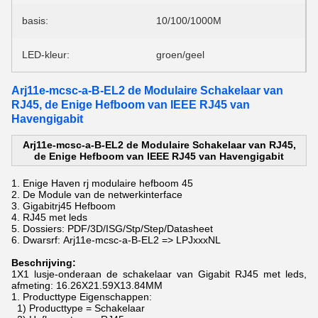
basis:
10/100/1000M
LED-kleur:
groen/geel
Arj11e-mcsc-a-B-EL2 de Modulaire Schakelaar van
RJ45, de Enige Hefboom van IEEE RJ45 van
Havengigabit
Arj11e-mcsc-a-B-EL2 de Modulaire Schakelaar van RJ45,
de Enige Hefboom van IEEE RJ45 van Havengigabit
1.
Enige Haven rj modulaire hefboom 45
2.
De Module van de netwerkinterface
3. Gigabitrj45 Hefboom
4. RJ45 met leds
5.
Dossiers: PDF/3D/ISG/Stp/Step/Datasheet
6.
Dwarsrf:
Arj11e-mcsc-a-B-EL2 => LPJxxxNL
Beschrijving:
1X1 lusje-onderaan de schakelaar van Gigabit RJ45 met leds,
afmeting: 16.26X21.59X13.84MM
1.
Producttype Eigenschappen:
1) Producttype = Schakelaar