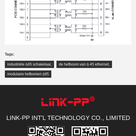
Tags:
industriële rj45 schakelaar
,
de hefboom van rj-45 ethernet
,
modulaire hefbomen rj45
LINK-PP INT'L TECHNOLOGY CO., LIMITED