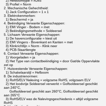
2) Hefboomtype = RJ45
3) Profiel = Norm
2.
Mechanische Gehechtheid:
1) Jack Configuration = 1 x 1
3.
Elektrokenmerken:
1) Beschermd = ja
4.
Beëindiging Verwante Eigenschappen:
1) EMI Vinger - Bodem = met
2) Beëindigingsmethode = Soldeersel
5.
Lichaam Verwante Eigenschappen:
1) De havenconfiguratie = kiest uit
2) EMI Vingers - Bovenkant en Kanten = met
3) Klinkrichtlijn = Norm - Klink neer
4) PCB-Staartlengte
6.
Contact Verwante Eigenschappen:
1) Voorgeladen = ja
2) Het Type van contactbeëindiging = door Gat/de Oppervlakte
zet op
7.
Huisvestende Verwante Eigenschappen:
1) Schakelaarstijl = Hefboom
8.
De industrienormen:
1) RoHS/ELV Naleving = volgzame RoHS, volgzaam ELV
2) Het loodvrije Soldeersel verwerkt = Golfsoldeersel geschikt
aan 240°C,
Golfsoldeersel geschikt aan 260°C, Golfsoldeersel geschikt
aan 265°C
3) RoHS/ELV was de Nalevingsgeschiedenis = altijd volgzame
RoHS