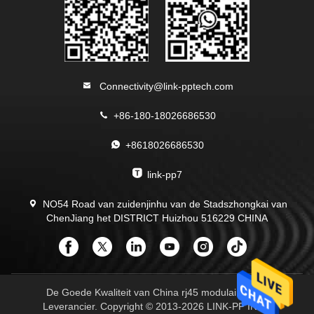
Connectivity@link-pptech.com
+86-180-18026686530
+8618026686530
link-pp7
NO54 Road van zuidenjinhu van de Stadszhongkai van
ChenJiang het DISTRICT Huizhou 516229 CHINA
De Goede Kwaliteit van China rj45 modulaire Jack
Leverancier. Copyright © 2013-2026 LINK-PP INT'L