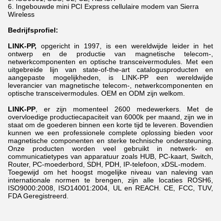
6. Ingebouwde mini PCI Express cellulaire modem van Sierra
Wireless
Bedrijfsprofiel:
LINK-PP,
opgericht in 1997, is een wereldwijde leider in het
ontwerp en de productie van magnetische telecom-,
netwerkcomponenten en optische transceivermodules. Met een
uitgebreide lijn van state-of-the-art catalogusproducten en
aangepaste mogelijkheden, is LINK-PP een wereldwijde
leverancier van magnetische telecom-, netwerkcomponenten en
optische transceivermodules. OEM en ODM zijn welkom.
LINK-PP
, er zijn momenteel 2600 medewerkers. Met de
overvloedige productiecapaciteit van 6000k per maand, zijn we in
staat om de goederen binnen een korte tijd te leveren. Bovendien
kunnen we een professionele complete oplossing bieden voor
magnetische componenten en sterke technische ondersteuning.
Onze producten worden veel gebruikt in netwerk- en
communicatietypes van apparatuur zoals HUB, PC-kaart, Switch,
Router, PC-moederbord, SDH, PDH, IP-telefoon, xDSL-modem.
Toegewijd om het hoogst mogelijke niveau van naleving van
internationale normen te brengen, zijn alle locaties ROSH6,
ISO9000:2008, ISO14001:2004, UL en REACH. CE, FCC, TUV,
FDA Geregistreerd.