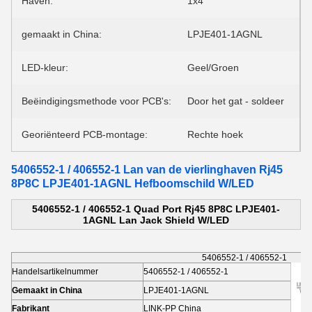
Haven:
1x4
gemaakt in China:
LPJE401-1AGNL
LED-kleur:
Geel/Groen
Beëindigingsmethode voor PCB's:
Door het gat - soldeer
Georiënteerd PCB-montage:
Rechte hoek
5406552-1 / 406552-1 Lan van de vierlinghaven Rj45
8P8C LPJE401-1AGNL Hefboomschild W/LED
5406552-1 / 406552-1 Quad Port Rj45 8P8C LPJE401-
1AGNL Lan Jack Shield W/LED
5406552-1 / 406552-1
Handelsartikelnummer
5406552-1 / 406552-1
Gemaakt in China
LPJE401-1AGNL
Fabrikant
LINK-PP China