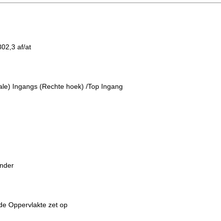
02,3 af/at
appen:
cale) Ingangs (Rechte hoek) /Top Ingang
onder
de Oppervlakte zet op