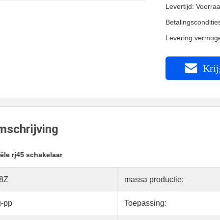
Levertijd: Voorra
Betalingsconditi
Levering vermog
Krij
schrijving
iële rj45 schakelaar
8Z
massa productie:
g-pp
Toepassing: