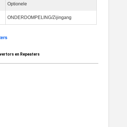
Optionele
ONDERDOMPELING/Zijingang
ters
vertors en Repeaters