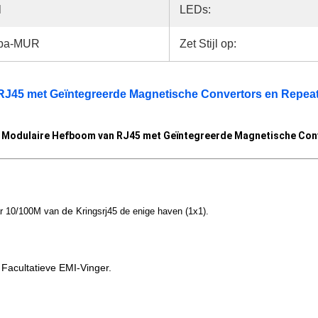
l
LEDs:
ba-MUR
Zet Stijl op:
J45 met Geïntegreerde Magnetische Convertors en Repea
Modulaire Hefboom van RJ45 met Geïntegreerde Magnetische Con
de
r 10/100M van
Kringsrj45 de enige haven (1x1).
Facultatieve EMI-Vinger.