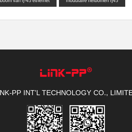
boom van rj-45 ethernet
modulaire hefbomen rj45
INK-PP INT'L TECHNOLOGY CO., LIMIT