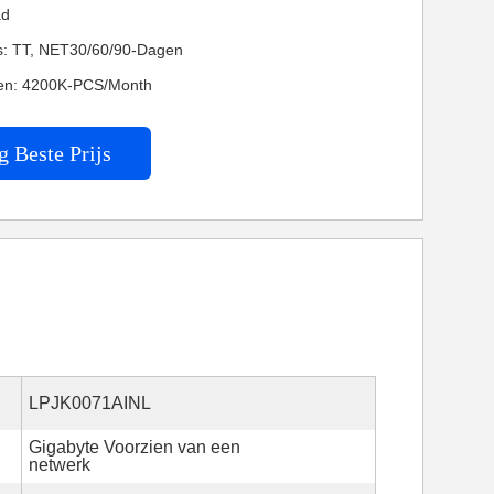
ad
es: TT, NET30/60/90-Dagen
en: 4200K-PCS/Month
g Beste Prijs
LPJK0071AINL
Gigabyte Voorzien van een
netwerk