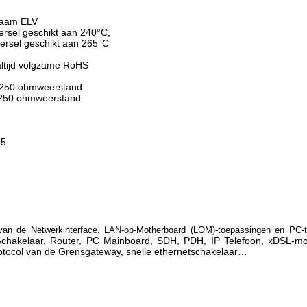
zaam ELV
ersel geschikt aan 240°C,
eersel geschikt aan 265°C
ltijd volgzame RoHS
- 250 ohmweerstand
- 250 ohmweerstand
85
van de Netwerkinterface, LAN-op-Motherboard (LOM)-toepassingen en PC-
 Schakelaar, Router, PC Mainboard, SDH, PDH, IP Telefoon, xDSL-m
rotocol van de Grensgateway, snelle ethernetschakelaar…