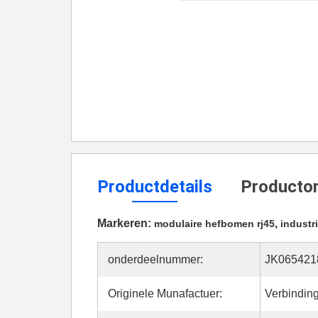
Productdetails
Productom
Markeren:
,
modulaire hefbomen rj45
industr
onderdeelnummer:
JK065421
Originele Munafactuer:
Verbindin