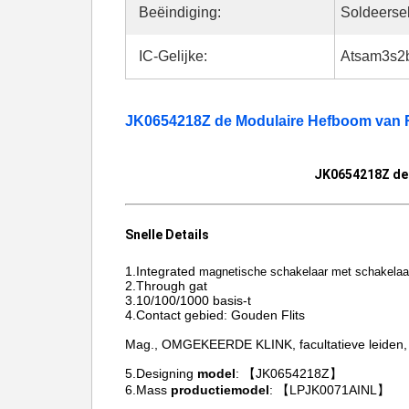
Beëindiging:
Soldeerse
IC-Gelijke:
Atsam3s2
JK0654218Z de Modulaire Hefboom van R
JK0654218Z de 
Snelle Details
1.Integrated
magnetische schakelaar met schakelaa
2.Through gat
3.10/100/1000 basis-t
4.Contact gebied: Gouden Flits
Mag., OMGEKEERDE KLINK, facultatieve leiden, 
5.Designing
model
: 【JK0654218Z】
6.Mass
productiemodel
: 【LPJK0071AINL】