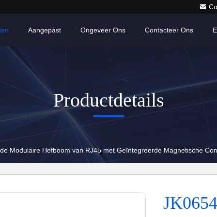
Co
ten
Aangepast
Ongeveer Ons
Contacteer Ons
E
Productdetails
de Modulaire Hefboom van RJ45 met Geïntegreerde Magnetische Conv
JK0654