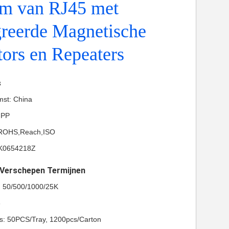
m van RJ45 met
greerde Magnetische
ors en Repeaters
s
mst: China
-PP
L,ROHS,Reach,ISO
K0654218Z
t Verschepen Termijnen
l: 50/500/1000/25K
8
ls: 50PCS/Tray, 1200pcs/Carton