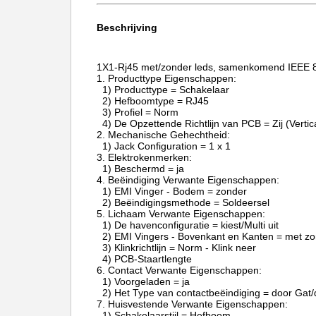
Beschrijving
1X1-Rj45 met/zonder leds, samenkomend IEEE 8
1.
Producttype Eigensch
1) Producttype = Schakelaar
2) Hefboomtype = RJ45
3) Profiel = Norm
4) De Opzettende Richtlijn van PCB = Zij (Verti
2.
Mechanische Gehechtheid:
1) Jack Configuration = 1 x 1
3.
Elektrokenmerken:
1) Beschermd = ja
4.
Beëindiging Verwante Eigenschappen:
1) EMI Vinger - Bodem = zonder
2) Beëindigingsmethode = Soldeersel
5.
Lichaam Verwante Eigenschappen:
1) De havenconfiguratie = kiest/Multi uit
2) EMI Vingers - Bovenkant en Kanten = met z
3) Klinkrichtlijn = Norm - Klink neer
4) PCB-Staartlengte
6.
Contact Verwante Eigenschappen:
1) Voorgeladen = ja
2) Het Type van contactbeëindiging = door Gat/
7.
Huisvestende Verwante Eigenschappen:
1) Schakelaarstijl = Hefboom