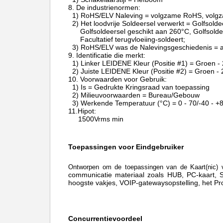
8.
De industrienormen:
1) RoHS/ELV Naleving = volgzame RoHS, volg
2) Het loodvrije Soldeersel verwerkt = Golfsolde
Golfsoldeersel geschikt aan 260°C, Golfsold
Facultatief terugvloeiing-soldeert;
3) RoHS/ELV was de Nalevingsgeschiedenis = a
9.
Identificatie die merkt:
1) Linker LEIDENE Kleur (Positie #1) = Groen 
2) Juiste LEIDENE Kleur (Positie #2) = Groen 
10.
Voorwaarden voor Gebruik:
1) Is = Gedrukte Kringsraad van toepassing
2) Milieuvoorwaarden = Bureau/Gebouw
3) Werkende Temperatuur (°C) = 0 - 70/-40 - +
11.Hipot:
1500Vrms min
Toepassingen voor Eindgebruiker
Ontworpen om de toepassingen van de Kaart(nic) 
communicatie materiaal zoals HUB, PC-kaart,
hoogste vakjes, VOIP-gatewaysopstelling, het P
Concurrentievoordeel