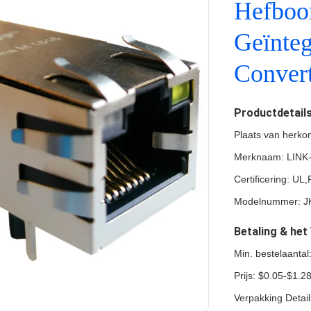
Hefboo
Geïnte
Convert
Productdetail
Plaats van herko
Merknaam: LINK
Certificering: U
Modelnummer: J
Betaling & he
Min. bestelaanta
Prijs: $0.05-$1.2
Verpakking Detai