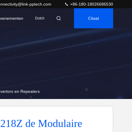
nnectivity@link-pptech.com
+86-180-18026686530
venementen
Citaat
Dutch
ertors en Repeaters
218Z de Modulaire