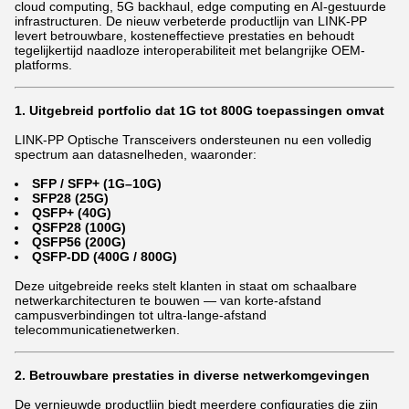
cloud computing, 5G backhaul, edge computing en AI-gestuurde
infrastructuren. De nieuw verbeterde productlijn van LINK-PP
levert betrouwbare, kosteneffectieve prestaties en behoudt
tegelijkertijd naadloze interoperabiliteit met belangrijke OEM-
platforms.
1. Uitgebreid portfolio dat 1G tot 800G toepassingen omvat
LINK-PP Optische Transceivers ondersteunen nu een volledig
spectrum aan datasnelheden, waaronder:
SFP / SFP+ (1G–10G)
SFP28 (25G)
QSFP+ (40G)
QSFP28 (100G)
QSFP56 (200G)
QSFP-DD (400G / 800G)
Deze uitgebreide reeks stelt klanten in staat om schaalbare
netwerkarchitecturen te bouwen — van korte-afstand
campusverbindingen tot ultra-lange-afstand
telecommunicatienetwerken.
2. Betrouwbare prestaties in diverse netwerkomgevingen
De vernieuwde productlijn biedt meerdere configuraties die zijn