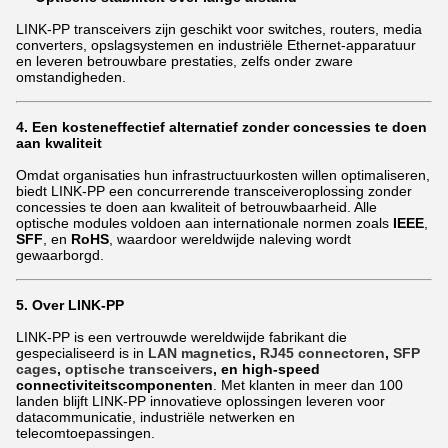
LINK-PP transceivers zijn geschikt voor switches, routers, media
converters, opslagsystemen en industriële Ethernet-apparatuur
en leveren betrouwbare prestaties, zelfs onder zware
omstandigheden.
4. Een kosteneffectief alternatief zonder concessies te doen
aan kwaliteit
Omdat organisaties hun infrastructuurkosten willen optimaliseren,
biedt LINK-PP een concurrerende transceiveroplossing zonder
concessies te doen aan kwaliteit of betrouwbaarheid. Alle
optische modules voldoen aan internationale normen zoals
IEEE
,
SFF
, en
RoHS
, waardoor wereldwijde naleving wordt
gewaarborgd.
5. Over LINK-PP
LINK-PP is een vertrouwde wereldwijde fabrikant die
gespecialiseerd is in
LAN magnetics
,
RJ45 connectoren
,
SFP
cages
,
optische transceivers
, en high-speed
connectiviteitscomponenten
. Met klanten in meer dan 100
landen blijft LINK-PP innovatieve oplossingen leveren voor
datacommunicatie, industriële netwerken en
telecomtoepassingen.