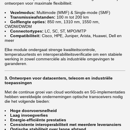
ontworpen voor maximale flexibiliteit:
Vezelmodus:
Multimode (MMF) & Single-mode (SMF)
Transmissieafstanden:
100 m tot 200 km
Golflengte opties:
850 nm, 1310 nm, 1550 nm,
CWDM/DWDM
Connectortypes:
LC, SC, ST, MPO/MTP
Compatibiliteit:
Cisco, HPE, Juniper, Arista, Huawei, Dell en
meer
Elke module ondergaat strenge kwaliteitscontrole,
temperatuurtests en interoperabiliteitsverificatie om een stabiele
werking in zowel commerciële als industriële omgevingen te
garanderen.
3. Ontworpen voor datacenters, telecom en industriële
toepassingen
Met de continue groei van cloud workloads en 5G-implementaties
hebben wereldwijde ondernemingen optische transceivers nodig
die het volgende bieden:
Hoge doorvoersnelheid
Laag invoegverlies
Energie-efficiënte prestaties
Consistente interoperabiliteit met meerdere leveranciers
Optische stabiliteit over lange afstand